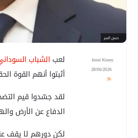
حسن السر
لعب
الشباب السوداني
Jamal Kinany
أ
ر
28/06/2026
أثبتوا أنهم القوة ال
س
36
ل
ب
ر
لقد جسّدوا قيم التضحي
ي
د
الدفاع عن الأرض واله
ا
إ
ل
ك
لكن دورهم لا يقف عند
ت