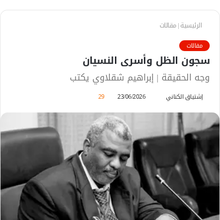
الرئيسية
|
مقالات
مقالات
سجون الظل وأسرى النسيان
وجه الحقيقة | إبراهيم شقلاوي يكتب
إشتياق الكناني
أ
23/06/2026
29
ر
س
ل
ب
ر
ي
د
ا
إ
ل