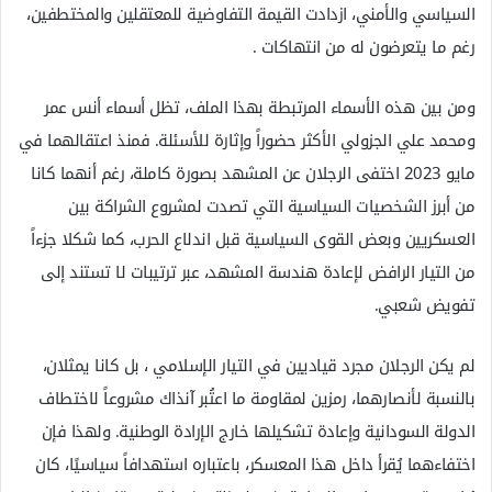
السياسي والأمني، ازدادت القيمة التفاوضية للمعتقلين والمختطفين،
رغم ما يتعرضون له من انتهاكات .
ومن بين هذه الأسماء المرتبطة بهذا الملف، تظل أسماء أنس عمر
ومحمد علي الجزولي الأكثر حضوراً وإثارة للأسئلة. فمنذ اعتقالهما في
مايو 2023 اختفى الرجلان عن المشهد بصورة كاملة، رغم أنهما كانا
من أبرز الشخصيات السياسية التي تصدت لمشروع الشراكة بين
العسكريين وبعض القوى السياسية قبل اندلاع الحرب، كما شكلا جزءاً
من التيار الرافض لإعادة هندسة المشهد، عبر ترتيبات لا تستند إلى
تفويض شعبي.
لم يكن الرجلان مجرد قياديين في التيار الإسلامي ، بل كانا يمثلان،
بالنسبة لأنصارهما، رمزين لمقاومة ما اعتُبر آنذاك مشروعاً لاختطاف
الدولة السودانية وإعادة تشكيلها خارج الإرادة الوطنية. ولهذا فإن
اختفاءهما يُقرأ داخل هذا المعسكر، باعتباره استهدافاً سياسيًا، كان