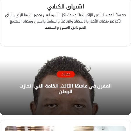
إشتياق الكناني
صحيفة العهد اونلاين الإلكترونية جامعة لكل السودانيين تجدون فيها الرأي والرأي
الآخر عبر منصات الأخبار والاقتصاد والرياضة والثقافة والفنون وقضايا المجتمع
السوداني المتنوع والمتعدد
ف
ي
م
س
و
ب
ق
و
ع
ك
ا
مقالات
ل
المقرن في عامها الثالث..الكلمة التي انحازت
و
للوطن
ي
ب