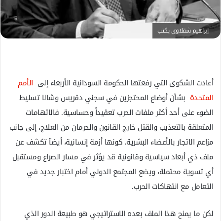
ك
ت
ر
إبراهيم شقلاوي يكتب
و
ن
ي
ا
أعادت الشكوى التي رفعتها الحكومة السودانية الأربعاء إلى
الأمم
المتحدة
بشأن أوضاع المحتجزين في سجني دقريس وشالا تسليط
الضوء على أحد أكثر ملفات الحرب تعقيداً وحساسية. فالاتهامات
المتعلقة بالتعذيب والقتل خارج القانون والحرمان من العلاج، إلى جانب
مزاعم الاتجار بالأعضاء البشرية، كونها أزمة إنسانية، أيضآ تكشف عن
ملف ذي أبعاد سياسية وقانونية قد يؤثر في مسار الصراع ومستقبل
أي تسوية محتملة، ويضع المجتمع الدولي أمام اختبار جديد في
التعامل مع انتهاكات الحرب.
لكن ما يمنح هذا الملف بعده الاستراتيجي هو طبيعة الدور الذي