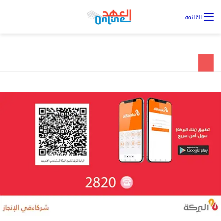
تس
القائمة
ال