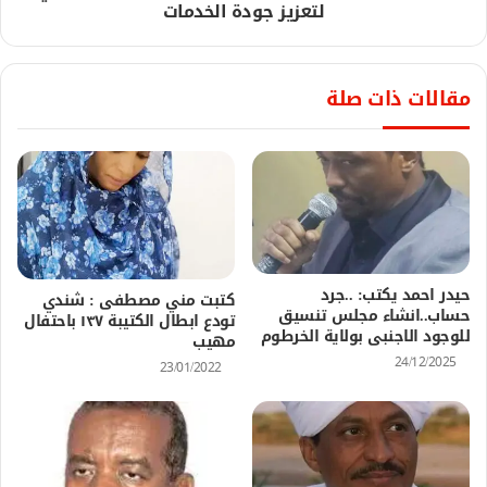
لتعزيز جودة الخدمات
مقالات ذات صلة
حيدر احمد يكتب: ..جرد
كتبت مني مصطفى : شندي
حساب..انشاء مجلس تنسيق
تودع ابطال الكتيبة ١٣٧ باحتفال
للوجود الاجنبى بولاية الخرطوم
مهيب
24/12/2025
23/01/2022