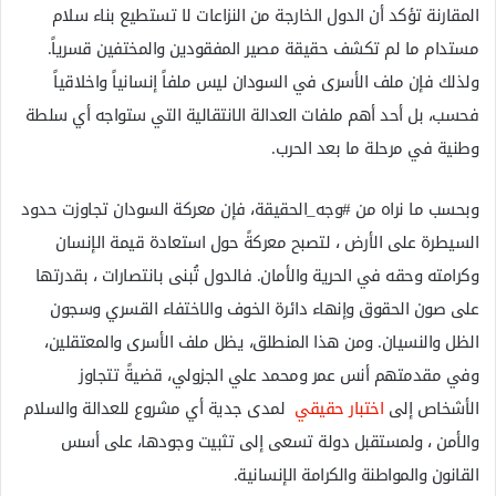
المقارنة تؤكد أن الدول الخارجة من النزاعات لا تستطيع بناء سلام
مستدام ما لم تكشف حقيقة مصير المفقودين والمختفين قسرياً.
ولذلك فإن ملف الأسرى في السودان ليس ملفاً إنسانياً واخلاقياً
فحسب، بل أحد أهم ملفات العدالة الانتقالية التي ستواجه أي سلطة
وطنية في مرحلة ما بعد الحرب.
وبحسب ما نراه من #وجه_الحقيقة، فإن معركة السودان تجاوزت حدود
السيطرة على الأرض ، لتصبح معركةً حول استعادة قيمة الإنسان
وكرامته وحقه في الحرية والأمان. فالدول تُبنى بانتصارات ، بقدرتها
على صون الحقوق وإنهاء دائرة الخوف والاختفاء القسري وسجون
الظل والنسيان. ومن هذا المنطلق، يظل ملف الأسرى والمعتقلين،
وفي مقدمتهم أنس عمر ومحمد علي الجزولي، قضيةً تتجاوز
الأشخاص إلى
اختبار حقيقي
لمدى جدية أي مشروع للعدالة والسلام
والأمن ، ولمستقبل دولة تسعى إلى تثبيت وجودها، على أسس
القانون والمواطنة والكرامة الإنسانية.