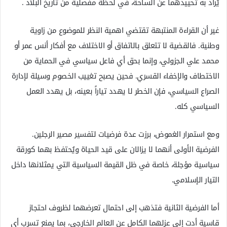
يُراد به تحييدهما عن الساحة، في لحظة مفصلية من تاريخ البلاد .
غير أن القراءة المنتبهة تقتضي اهمية النظر للموضوع من زاوية
وطنية. فالقضية لا تتعلق بالاتفاق أو الاختلاف مع أفكار أنس عمر أو
محمد علي الجزولي، وإنما بحق أي فاعل سياسي في الحماية من
الاختطاف والإخفاء القسري. فحين يصبح تغييب الخصوم وسيلة لإدارة
الصراع السياسي، فإن الخطر لا يهدد تياراً بعينه، بل يهدد العمل
السياسي كله.
ومع استمرار الغموض، برزت عدة فرضيات لتفسير مصير الرجلين.
الفرضية الأولى أنهما لا يزالان على قيد الحياة ويُحتفظ بهما كورقة
سياسية مؤجلة، خاصة في ظل القيمة السياسية التي يمثلانها داخل
التيار الإسلامي.
أما الفرضية الثانية فتذهب إلى احتمال تعرضهما لظروف احتجاز
قاسية أدت إلى عزلهما الكامل عن العالم الخارجي، بما يمنع تسرب أي