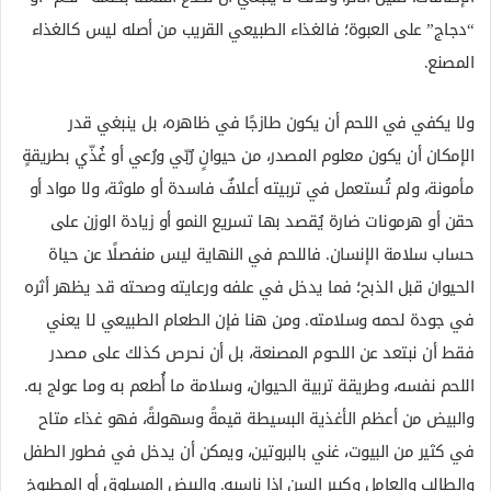
“دجاج” على العبوة؛ فالغذاء الطبيعي القريب من أصله ليس كالغذاء
المصنع.
ولا يكفي في اللحم أن يكون طازجًا في ظاهره، بل ينبغي قدر
الإمكان أن يكون معلوم المصدر، من حيوانٍ رُبّي ورُعي أو غُذّي بطريقةٍ
مأمونة، ولم تُستعمل في تربيته أعلافٌ فاسدة أو ملوثة، ولا مواد أو
حقن أو هرمونات ضارة يُقصد بها تسريع النمو أو زيادة الوزن على
حساب سلامة الإنسان. فاللحم في النهاية ليس منفصلًا عن حياة
الحيوان قبل الذبح؛ فما يدخل في علفه ورعايته وصحته قد يظهر أثره
في جودة لحمه وسلامته. ومن هنا فإن الطعام الطبيعي لا يعني
فقط أن نبتعد عن اللحوم المصنعة، بل أن نحرص كذلك على مصدر
اللحم نفسه، وطريقة تربية الحيوان، وسلامة ما أُطعم به وما عولج به.
والبيض من أعظم الأغذية البسيطة قيمةً وسهولةً، فهو غذاء متاح
في كثير من البيوت، غني بالبروتين، ويمكن أن يدخل في فطور الطفل
والطالب والعامل وكبير السن إذا ناسبه. والبيض المسلوق أو المطبوخ