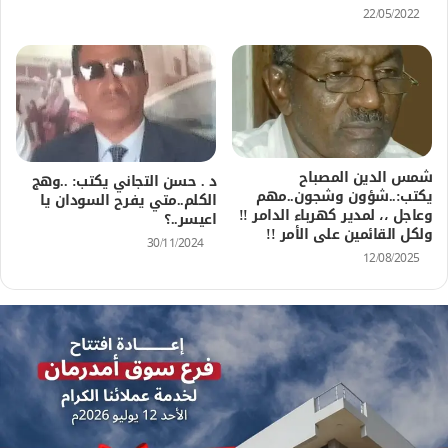
22/05/2022
شمس الدين المصباح
د . حسن التجاني يكتب: ..وهج
يكتب:..شؤون وشجون..مهم
الكلم..متي يفرح السودان يا
وعاجل ،، لمدير كهرباء الدامر !!
اعيسر..؟
ولكل القائمين على الأمر !!
30/11/2024
12/08/2025