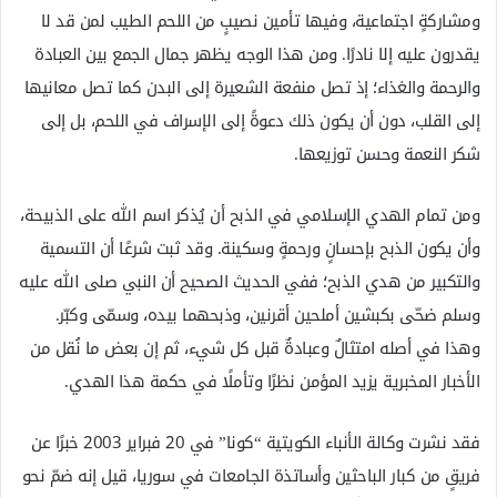
ومشاركةٍ اجتماعية، وفيها تأمين نصيبٍ من اللحم الطيب لمن قد لا
يقدرون عليه إلا نادرًا. ومن هذا الوجه يظهر جمال الجمع بين العبادة
والرحمة والغذاء؛ إذ تصل منفعة الشعيرة إلى البدن كما تصل معانيها
إلى القلب، دون أن يكون ذلك دعوةً إلى الإسراف في اللحم، بل إلى
شكر النعمة وحسن توزيعها.
ومن تمام الهدي الإسلامي في الذبح أن يُذكر اسم الله على الذبيحة،
وأن يكون الذبح بإحسانٍ ورحمةٍ وسكينة. وقد ثبت شرعًا أن التسمية
والتكبير من هدي الذبح؛ ففي الحديث الصحيح أن النبي صلى الله عليه
وسلم ضحّى بكبشين أملحين أقرنين، وذبحهما بيده، وسمّى وكبّر.
وهذا في أصله امتثالٌ وعبادةٌ قبل كل شيء، ثم إن بعض ما نُقل من
الأخبار المخبرية يزيد المؤمن نظرًا وتأملًا في حكمة هذا الهدي.
فقد نشرت وكالة الأنباء الكويتية “كونا” في 20 فبراير 2003 خبرًا عن
فريقٍ من كبار الباحثين وأساتذة الجامعات في سوريا، قيل إنه ضمّ نحو