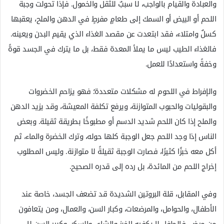
والعبادة والقيام بالواجب، لا سببٌ للثقل والخمول. فإذا تحولت وجبة
اللحم أو البيض أو السمك إلى طعامٍ مفرطٍ في الدهن والملح، يعقبها
كسلٌ وامتلاء، فقد ابتعدت عن مقصد الغذاء الذي يقيم البدن ويعينه.
فالغذاء الطيب ليس ما يملأ المعدة فقط، بل ما يترك في الجسد قوةً
وخفةً واستعدادًا للعمل.
والإفراط في اللحوم له مشكلات متعددة؛ فهو يزاحم الخضروات
والبقوليات والحبوب المتوازنة، ويرفع تكلفة المعيشة، وقد يزيد الدهن
والملح إذا كان اللحم شديد الدسم أو مطبوخًا بطريقة ثقيلة. وبعض
الناس إذا وجد اللحم جعل الوجبة كلها حوله، وترك الخضرة والماء، ثم
أكل معه خبزًا كثيرًا، فصارت الوجبة ثقيلةً لا متوازنة. وليس المطلوب
إخراج اللحم من المائدة، بل رده إلى قدره الصحيح.
وفي المقابل، قلة البروتين الشديدة قد تضعف الجسد، خاصة عند
الأطفال، والحوامل، والمرضعات، وكبار السن، والعمال، ومن يتعافون