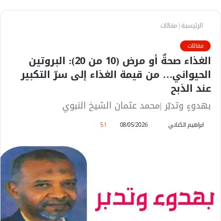
الرئيسية
|
مقالات
مقالات
الغذاء صحةٌ أو مرض (10 من 20): البروتين
الحيواني… من قيمة الغذاء إلى سرّ التكبير
عند الذبح
بهدوءٍ وتدبّر |محمد عثمان الشيخ النبوي
ابراهيم الكناني
أ
08/05/2026
51
ر
س
ل
ب
ر
ي
د
ا