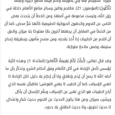
لَعِبْرَةً ۖ نُسْقِيكُمْ مِمَّا فِي بُطُونِهَا وَلَكُمْ فِيهَا مَنَافِعُ كَثِيرَةٌ وَمِنْهَا
تَأْكُلُونَ﴾ [المؤمنون: 21]. فاللحم واللبن وسائر منافع الأنعام داخلة في
رزق الله، وليست مذمومة في أصلها. ومن الخطأ أن يتحدث بعض
الناس عن اللحوم والدهون الحيوانية الطبيعية كأنها شرٌّ محض، كما أن
من الخطأ في المقابل أن يجعلها آخرون بابًا مفتوحًا بلا ميزان. والحق
أن اللحم من الطيبات إذا أُخذ بقدره، ومن مصدرٍ مأمون، وبطريقة إعدادٍ
سليمة، وضمن مائدةٍ متوازنة.
وقد قال تعالى: ﴿أُحِلَّتْ لَكُمْ بَهِيمَةُ الْأَنْعَامِ﴾ [المائدة: 1]. وهذه الآية
تؤسس لأصل الإباحة في أكل الأنعام وفق أحكام الشرع، وتذكّر بأن ما
أحله الله لا يصح أن يُذم بإطلاقٍ ولا أن يُحرّم بلا دليل. لكن الإباحة لا
تعني الإسراف، كما أن الطيب لا يعني الفوضى؛ فالقرآن نفسه الذي
أباح الطيبات هو الذي نهى عن الإسراف، وعلّم الإنسان أن يأكل
ويشرب بميزان. ومن هنا يكون الحديث عن اللحوم حديث شكرٍ واعتدال،
لا حديث تخويفٍ ولا حديث انطلاقٍ بلا حدود.