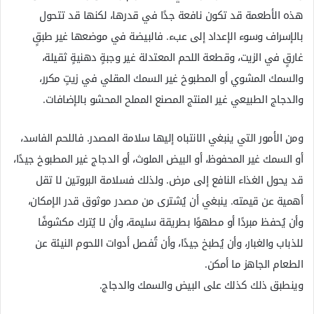
هذه الأطعمة قد تكون نافعة جدًا في قدرها، لكنها قد تتحول
بالإسراف وسوء الإعداد إلى عبء. فالبيضة في موضعها غير طبقٍ
غارقٍ في الزيت، وقطعة اللحم المعتدلة غير وجبةٍ دهنيةٍ ثقيلة،
والسمك المشوي أو المطبوخ غير السمك المقلي في زيتٍ مكرر،
والدجاج الطبيعي غير المنتج المصنع المملح المحشو بالإضافات.
ومن الأمور التي ينبغي الانتباه إليها سلامة المصدر. فاللحم الفاسد،
أو السمك غير المحفوظ، أو البيض الملوث، أو الدجاج غير المطبوخ جيدًا،
قد يحول الغذاء النافع إلى مرض. ولذلك فسلامة البروتين لا تقل
أهمية عن قيمته. ينبغي أن يُشترى من مصدر موثوق قدر الإمكان،
وأن يُحفظ مبردًا أو مطهوًا بطريقة سليمة، وأن لا يُترك مكشوفًا
للذباب والغبار، وأن يُطبخ جيدًا، وأن تُفصل أدوات اللحوم النيئة عن
الطعام الجاهز ما أمكن.
وينطبق ذلك كذلك على البيض والسمك والدجاج.