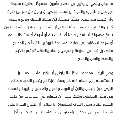
فالبيض ينبغي أن يكون من مصدرٍ مأمون، محفوظًا بطريقة سليمة،
غير متروكٍ للحرارة والتلوث. والسمك ينبغي أن يكون من ماءٍ غير ملوث،
وأن يُحفظ بعد صيده حفظًا صحيحًا، لأن فساد السمك سريع وخطره
كبير. والدجاج واللحوم عمومًا ينبغي أن تُؤخذ من مصادر موثوقة، لا من
تربيةٍ مجهولةٍ تُستعمل فيها أعلاف رديئة أو أدوية أو منشطات نمو
أو هرمونات ضارة بغير ضابط. فسلامة البروتين لا تبدأ من المطبخ
فقط، بل تبدأ من المزرعة والمرعى والماء والعلف، ثم تمر بالذبح
والحفظ والنقل والطبخ.
وفي البيوت محدودة الدخل، لا ينبغي أن يكون غلاء اللحم سببًا
للاستسلام إلى طعامٍ كله خبز وسكر. فإذا لم يتيسر اللحم، فهناك
البيض حين يتيسر، واللبن أو الروب، والفول والعدس واللوبيا، والسمك
في بعض المناطق، وكلها يمكن أن تسهم في سد جانب من حاجة
الجسم للبناء. وفي البيوت الميسورة، لا ينبغي أن تتحول القدرة على
شراء اللحوم إلى عادة إسرافٍ يومي. فالغنى ليس معناه أن يأكل