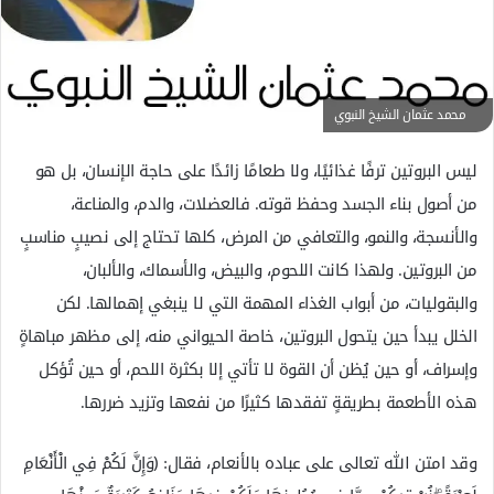
إ
ل
ك
ت
محمد عثمان الشيخ النبوي
ر
و
ليس البروتين ترفًا غذائيًا، ولا طعامًا زائدًا على حاجة الإنسان، بل هو
ن
من أصول بناء الجسد وحفظ قوته. فالعضلات، والدم، والمناعة،
ي
والأنسجة، والنمو، والتعافي من المرض، كلها تحتاج إلى نصيبٍ مناسبٍ
ا
من البروتين. ولهذا كانت اللحوم، والبيض، والأسماك، والألبان،
والبقوليات، من أبواب الغذاء المهمة التي لا ينبغي إهمالها. لكن
الخلل يبدأ حين يتحول البروتين، خاصة الحيواني منه، إلى مظهر مباهاةٍ
وإسراف، أو حين يُظن أن القوة لا تأتي إلا بكثرة اللحم، أو حين تُؤكل
هذه الأطعمة بطريقةٍ تفقدها كثيرًا من نفعها وتزيد ضررها.
وقد امتن الله تعالى على عباده بالأنعام، فقال: ﴿وَإِنَّ لَكُمْ فِي الْأَنْعَامِ