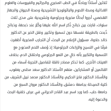
ثلاثين أستاذًا وباحثًا في الطب المخبري والجراثيم والفيروسات والعلوم
الغذائية وصحة اللحوم والباثولوجيا التشريحية وصحة الحيوان والجهاز
الهضمي، أجروا أبحاثًا مخبرية وجرثومية وتشريحية على مدى ثلاث
سنوات، قارنت بين ذبائح ذُكر اسم الله عليها وكُبّر عند ذبحها، وذبائح
ذُبحت بالطريقة نفسها دون تسميةٍ وتكبير. ونقل الخبر عن الدكتور
خالد حلاوة، مسؤول الإعلام عن البحث، أن التجارب المخبرية أظهرت
فرقًا في النسيج والزراعات الجرثومية؛ إذ وُصف اللحم المذبوح مع
التسمية والتكبير بأنه خالٍ من النمو الجرثومي واحتقان الدم، بخلاف
العينات الأخرى. كما تذكر مصادر ناقلة لتفاصيل التجربة أسماء من
القائمين أو المشاركين، منهم الأستاذ الدكتور سعد مخلص يعقوب،
والأستاذ الدكتور فايز الحكيم، والأستاذ الدكتور محمد نبيل الشريف من
كلية الصيدلة بجامعة دمشق، والأستاذ الدكتور مروان السبع من
جامعة حلب، كما ورد اسم عبد القادر الديراني في عرض خلفية البحث
والدعوة إليه.