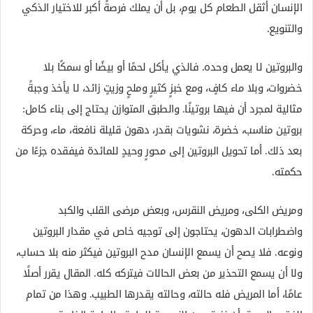
الإنسان أثقل الطعام كل يوم، بل أن يملك فرصةً أكبر للاختيار الذكي
والتنويع.
والبروتين لا يعمل وحده. فالذي يأكل لحمًا أو بيضًا أو سمكًا بلا
خضروات، وبلا ماء كافٍ، ومع خبزٍ كثيرٍ وملحٍ وزيتٍ زائد، لا يأخذ وجبةً
مثالية لمجرد أن فيها بروتينًا. والطبق المتوازن يحتاج إلى بناء كامل:
بروتين مناسب، خضرة، نشويات بقدر، دهون قليلة نافعة، ماء، وحركة
بعد ذلك. أما تحويل البروتين إلى محورٍ وحيدٍ للمائدة فيفقده جزءًا من
حكمته.
ومريض الكلى، ومريض النقرس، وبعض مرضى القلب والكبد
واضطرابات الدهون، يحتاجون إلى توجيه خاص في مقدار البروتين
ونوعه. فلا يصح أن يسمع الإنسان مدح البروتين فيكثر منه بلا حساب،
ولا أن يسمع التحذير من بعض الحالات فيتركه كله. المقال يقرر أصلًا
عامًا، أما المريض فله حالته، وحالته يقدرها الطبيب. وهذا من تمام