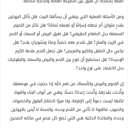
الفقه بالصحة: أن نفرق بين النصيحة العامة والحاجة الخاصة.
ومن الأسئلة العملية التي ينبغي أن يسألها البيت: هل نأكل البروتين
بقدرٍ متوازن أم نجعله إسرافًا أو نهمله تمامًا؟ هل نكثر من اللحوم
المصنعة بدل الطعام الطبيعي؟ هل نغرق البيض أو السمك أو اللحم
في الزيت والملح؟ هل نقدم معه خضرةً وماءً ونشوياتٍ بقدر؟ هل
نراعي حال الطفل والكبير والمريض؟ هل نجعل اللحم علامة الكرم
الوحيدة؟ هل نستطيع أن ننوع بين اللحم والبيض والسمك والبقوليات
بدل الاعتماد على نوع واحد؟.
إن اللحوم والبيض والأسماك من نعم الله إذا حضرت في موضعها،
وأُخذت بقدرها، وأُعدت إعدادًا حسنًا. وهي من أبواب البناء والقوة،
لكنها ليست دعوةً إلى الإفراط، ولا مبررًا لاحتقار البقول والخضروات
والحبوب. فالقوة لا تأتي من اللحم وحده، والصحة لا تُبنى بالبروتين
وحده، والمائدة الذكية هي التي تضع كل عنصرٍ في مكانه الصحيح.