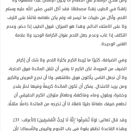
ومن هدي الإسلام في الطعام ألا يكون الإنسان عبدًا للشهوة ولا
زاهدًا في الطيب زهدًا مصطنعًا. فقد أكل النبي صلى الله عليه وسلم
اللحم، وأكل من طيبات ما تيسر له، ولم يكن طعامه قائمًا على الترف
ولا على الامتلاء الدائم. وهذا هو الميزان: قبول الطيب إذا حضر، وعدم
التكلف إذا غاب، وعدم جعل اللحم عنوان الكرامة الوحيد ولا علامة
الغنى الوحيدة.
وفي الضيافة، كثيرًا ما يُربط الكرم بكثرة اللحم. ولا شك أن إكرام
الضيف من المروءة، لكن الكرم لا يعني أن نثقل المائدة فوق الحاجة،
ولا أن نجعل الناس يأكلون فوق طاقتهم، ولا أن نحرج المريض والكبير
ومن يريد الاعتدال. يمكن أن تكون المائدة كريمةً وفيها لحمٌ بقدر،
وخضرة، وبقول، وماء، وفاكهة، وطعامٌ متوازن. الكرم الحقيقي أن
تطعم ضيفك طعامًا طيبًا نافعًا، لا أن تخرجه من المائدة خاملًا مثقلًا.
وقد قال تعالى: ﴿وَلَا تُسْرِفُوا ۚ إِنَّهُ لَا يُحِبُّ الْمُسْرِفِينَ﴾ [الأعراف: 31].
وهذه القاعدة تظهر بقوة في باب اللحوم والبيض والأسماك؛ لأن