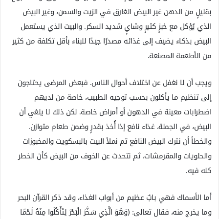
بقليلٍ من الدهن غير البيض الغارق في الزيت والسمن، وغير البيض
الذي يُؤكل مع خبزٍ كثيرٍ وشايٍ شديد السكر. والبيت الذي يستعمل
البيض بذكاء يضيف إلى غذائه مصدرًا جيدًا للبناء بأقل تكلفة من كثير
من الأطعمة المصنعة.
ويجب أن لا نغفل عن اختلاف أحوال الناس. فبعض المرضى يحتاجون
إلى تنظيم ما يأكلون بحسب توجيه الطبيب، خاصة من لديهم
اضطرابات معينة في الدهون أو أمراض خاصة. لكن ذلك لا يلغي أن
البيض، في الجملة، غذاء نافع إذا أُخذ بقدرٍ وضمن طعام متوازن.
والخطأ أن نترك البيض النافع ثم نملأ البيت بالبسكويت والمخبوزات
والحلويات والمقرمشات، ثم نتحدث عن الخوف من البيض كأن الخطر
كله فيه.
أما الأسماك فهي بابٌ عظيم من أبواب الغذاء، وقد ذكر القرآن البحر
وما يخرج منه، فقال تعالى: ﴿وَهُوَ الَّذِي سَخَّرَ الْبَحْرَ لِتَأْكُلُوا مِنْهُ لَحْمًا