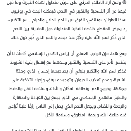
🔴 ولمن أراد الاطلاع المرئي على عرضٍ متداول لهذه التجربة وما قيل
فيها عن أثر التسمية والتكبير في اللحم، فيمكنه البحث في يوتيوب
بهذا العنوان: «وثائقي: الفرق بين اللحم الحلال والحرام _ سر التكبير»،
إذ يعرض المقطع خلاصة الفكرة المتداولة حول المقارنة بين اللحم
الذي ذُكر اسم الله عليه وكُبّر عند ذبحه، واللحم الذي ذُبح دون ذلك.
ومع هذا، فإن الواجب العملي أن يُراعى الهدي الإسلامي كاملًا، لا أن
يقتصر الأمر على التسمية والتكبير وحدهما مع إهمال بقية الشروط؛
فذكر اسم الله والتكبير ينبغي أن يصاحبهما إحسان الذبح، وحدّة
الشفرة، وعدم تعذيب الحيوان، وتوجيهه برفق، وإجراء التذكية على
وجهها، وخروج الدم، ونظافة المكان والأداة، وسلامة النقل والحفظ
والطبخ. فالهدي الإسلامي في الذبح يجمع بين العبادة والطهارة
والرحمة والنظام، ويجعل اللحم الذي يصل إلى الناس رزقًا طيبًا تُراعى
فيه طاعة الله، ورحمة المخلوق، وسلامة الآكل.