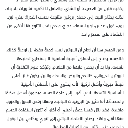
من مرض. فالطفل لا يكفيه الخبز والشاي والسكر، وكبير السن لا
يكفيه قليل من العصيدة أو الشاي، والعامل لا تكفيه نشويات بلا بناء.
لذلك يحتاج البيت إلى مصادر بروتين متنوعة بحسب القدرة: بيض، لبن،
روب، فول، عدس، لوبيا، سمك، دجاج، ولحم بقدر. التنوع هنا أذكى من
الاعتماد على مصدر واحد.
ومن المهم هنا أن نعلم أن البروتين ليس كميةً فقط، بل نوعيةٌ كذلك.
فالجسم يحتاج إلى أحماضٍ أمينية أساسية لا يستطيع تصنيعها
بنفسه، ولا بد أن يحصل عليها من الطعام. وتؤكد علوم التغذية أن
البروتين الحيواني، كاللحم والبيض والسمك واللبن، يكون غالبًا أعلى
قيمةً حيويةً وأكمل تركيبًا؛ لأنه يحتوي على الأحماض الأمينية
الأساسية التسعة بنِسَبٍ أقرب إلى حاجة الجسم، وبصورةٍ أسهل هضمًا
وامتصاصًا. أما كثير من البروتينات النباتية، ومنها بعض البقول والحبوب
منفردة، فقد يقل فيها حمضٌ أميني أو أكثر، أو تكون استفادة الجسم
منها أقل، ولهذا يحتاج الاعتماد النباتي إلى تنويعٍ وتكاملٍ بين البقول
والحبوب حتى يقترب من الكفاية المطلوبة.