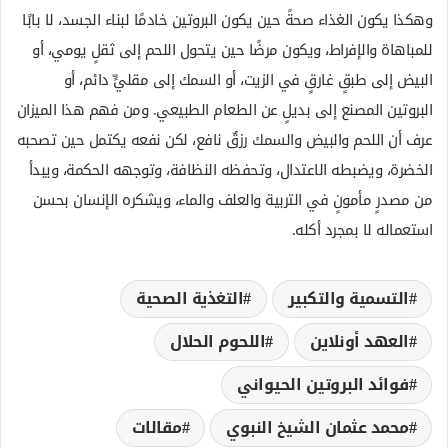
وهكذا يكون الغذاء صحةً حين يكون البروتين خادمًا لبناء الجسد، لا بابًا
للمباهاة والإفراط، ويكون مرضًا حين يتحول اللحم إلى ثقلٍ يومي، أو
البيض إلى طبقٍ غارقٍ في الزيت، أو السمك إلى مقليٍّ دائم، أو
البروتين المصنع إلى بديلٍ عن الطعام الطبيعي. ومن فهم هذا الميزان
عرف أن اللحم والبيض والسمك رزقٌ نافع، لكن نفعه يكتمل حين تصحبه
الخضرة، ويضبطه الاعتدال، وتحفظه النظافة، وتوجهه الحكمة، ويبدأ
من مصدرٍ مأمونٍ في التربية والعلف والماء، ويشكره الإنسان بحسن
استعماله لا بمجرد أكله.
التسمية والتكبير
التغذية الصحية
العهد أونلاين
اللحوم الحلال
فوائد البروتين الحيواني
محمد عثمان الشيخ النبوي
مقالات