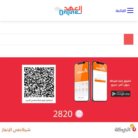
تس
القائمة
ال