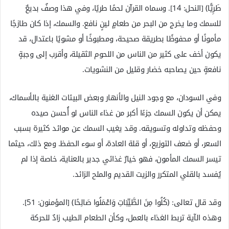
طَرِيًّا﴾ [النحل: 14]. وسماه القرآن لحمًا طريًا، وفي هذا وصفٌ بديعٌ
للسمك وما يخرج من البحر من طعامٍ لينٍ نافع. والسمك، إذا كان طازجًا
مأمونًا أو محفوظًا بطريقة صحيحة، ومطبوخًا أو مشويًا باعتدال، قد
يكون أخف على كثير من الناس من اللحوم الثقيلة، وأقرب إلى وجبةٍ
نافعةٍ حين يصاحبه خضار وقليل من النشويات.
وفي السودان، مع وجود النيل والأنهار وبعض البيئات الغنية بالأسماك،
يمكن أن يكون السمك جزءًا أكبر من غذاء الناس لو أُحسن صيده
وحفظه وتداوله وتسويقه. وقد يغيب السمك عن موائد كثيرة بسبب
السعر، أو ضعف التوزيع، أو قلة العادة، أو سوء الحفظ. ومع ذلك، حيثما
تيسر السمك المأمون، فهو خيارٌ غذائي جدير بالعناية، خاصة إذا لم
يُفسد بالقلي المتكرر والزيت القديم والملح الزائد.
وقد قال تعالى: ﴿كُلُوا مِنَ الطَّيِّبَاتِ وَاعْمَلُوا صَالِحًا﴾ [المؤمنون: 51].
وهذه الآية تربط الغذاء بالعمل، وكأن الطعام الطيب زادٌ للحركة