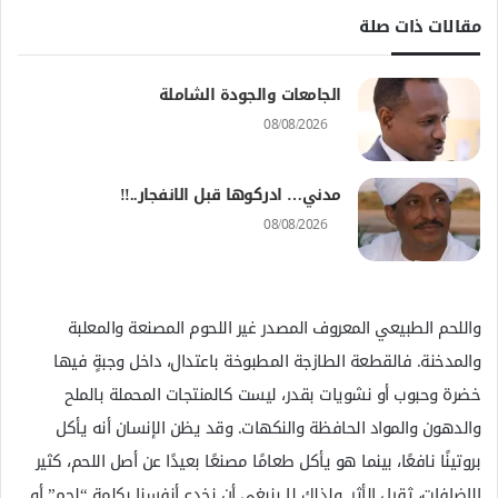
مقالات ذات صلة
الجامعات والجودة الشاملة
08/08/2026
مدني… ادركوها قبل الانفجار..!!
08/08/2026
واللحم الطبيعي المعروف المصدر غير اللحوم المصنعة والمعلبة
والمدخنة. فالقطعة الطازجة المطبوخة باعتدال، داخل وجبةٍ فيها
خضرة وحبوب أو نشويات بقدر، ليست كالمنتجات المحملة بالملح
والدهون والمواد الحافظة والنكهات. وقد يظن الإنسان أنه يأكل
بروتينًا نافعًا، بينما هو يأكل طعامًا مصنعًا بعيدًا عن أصل اللحم، كثير
الإضافات، ثقيل الأثر. ولذلك لا ينبغي أن نخدع أنفسنا بكلمة “لحم” أو