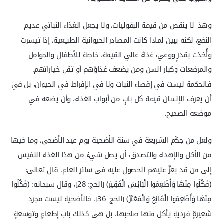
وهذا لا ينقص من قيمة البقوليات، ولا يجعل الغذاء النباتي عديم
النفع، لكنه يبين لماذا كانت المصادر الحيوانية الطبيعية، إذا تيسرت
وأُخذت بقدرٍ ووعي، غذاءً عالي القيمة، خاصة للأطفال والحوامل
والمرضعات وكبار السن ومن يضعف غذاؤهم أو تقل خياراتهم.
فالحكمة ليست في إقصاء النبات ولا في الإفراط في الحيوان، بل في
أن يعرف الإنسان قيمة كل بابٍ من أبواب الغذاء، وأن يضعه في
موضعه الصحيح.
ولعل من حِكَم الشريعة في سنة الأضحية يوم عيد الأضحى، وما فيها
من الأكل والإهداء والتصدق، أن يصل شيءٌ من هذا الغذاء النفيس
إلى من قد يعزّ عليهم الحصول عليه في سائر العام. قال تعالى:
﴿فَكُلُوا مِنْهَا وَأَطْعِمُوا الْبَائِسَ الْفَقِيرَ﴾ [الحج: 28]، وقال سبحانه: ﴿فَكُلُوا
مِنْهَا وَأَطْعِمُوا الْقَانِعَ وَالْمُعْتَرَّ﴾ [الحج: 36]. فالأضحية ليست مجرد
شعيرةٍ فرديةٍ يأكل منها صاحبها، بل هي كذلك باب إطعامٍ وتوسعةٍ