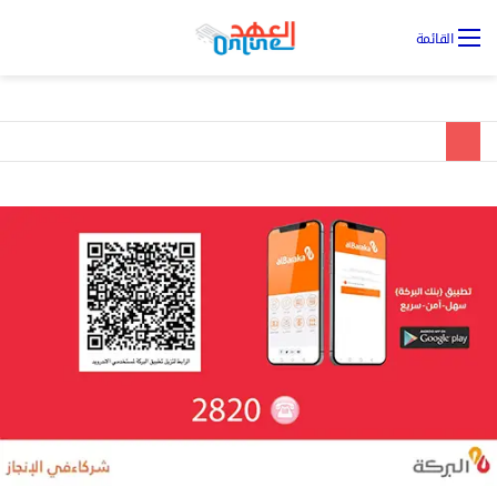
تس
القائمة
ال