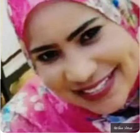
ل
ك
ت
ر
و
ن
ي
ا
سعاد سلامة