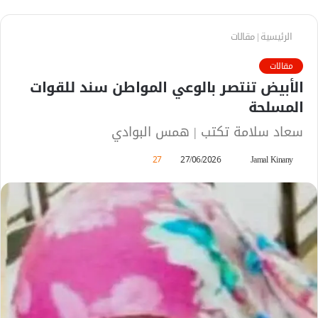
الرئيسية
|
مقالات
مقالات
الأبيض تنتصر بالوعي المواطن سند للقوات
المسلحة
سعاد سلامة تكتب | همس البوادي
Jamal Kinany
أ
27/06/2026
27
ر
س
ل
ب
ر
ي
د
ا
إ