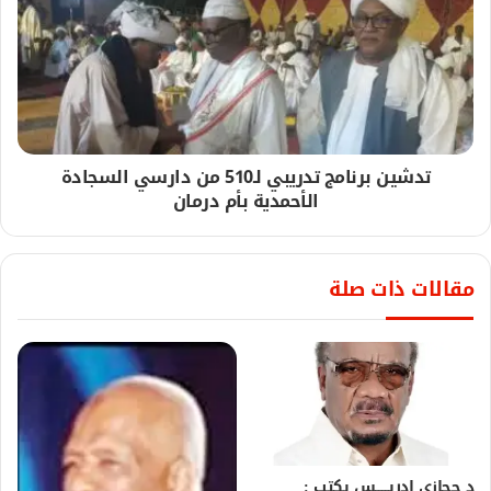
تدشين برنامج تدريبي لـ510 من دارسي السجادة
الأحمدية بأم درمان
مقالات ذات صلة
د حجازى ادريــــــــس يكتب :