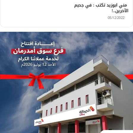
مني ابوزيد تكتب : في جحيم
الآخرين..!
05/12/2022