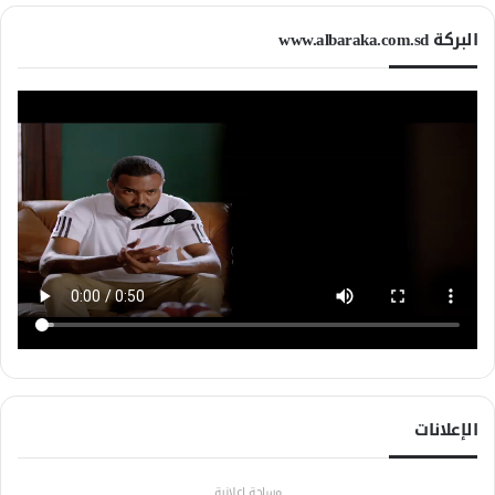
البركة www.albaraka.com.sd
الإعلانات
مساحة إعلانية