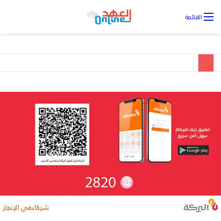
تس
القائمة
ال