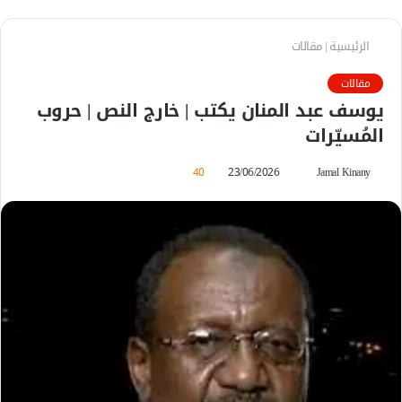
الرئيسية
|
مقالات
مقالات
يوسف عبد المنان يكتب | خارج النص | حروب
المُسيّرات
Jamal Kinany
أ
23/06/2026
40
ر
س
ل
ب
ر
ي
د
ا
إ
ل