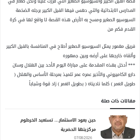
قصة الفيل الكبير والسيوسيو الصغير التي قُررت علينا ونحن صغار في
المدارس الابتدائية والتي دهس فيها الفيل الكبير برجله الضخمة
السيوسيو الصغير ومسح به الأرض هذه القصة لا واقع لها في كرة
القدم فكم من
فريق مغمور يمثل السيوسيو الصغير أطاح في المنافسة بالفيل الكبير
وألقاه خارجها على أرضه وبين جمهوره
*** أدخل بهذه المقدمة على مباراة اليوم الأحد بين الهلال وسان
دارو الكاميروني والأخير عمره عمر تلميذ بمرحلة الأساس والهلال (
طويل العمر ) كلما ناديناه ( بطويل العمر ) زاد قوة وشباباً
مقالات ذات صلة
حين يعود الاستثمار… تستعيد الخرطوم
مركزيتها الحضرية
07/08/2026