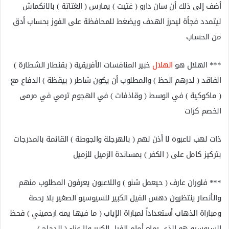
أضف إلى ذلك أن سان دارو ( غتيت ) يمارس ( الغتاتة ) بالانكماش
ليتمدد فجأة ليحرز الهدف ويضغط للمحافظة على الفوز بحساب أدق
من الحساب
*** الهلال هو
الهلال
خبير المنافسات الأفريقية ( بقنطار الشطارة )
الفاقد ( لدرهم الحظ ) والمطلوب أن يكون شاطر ( بيقظة ) الدفاع مع
( ماكوكية ) في الوسط ( وقاذفات ) في الهجوم ترمي في مرمى
الخصم كرات
ذات لهب لاعبوه لا أذن لهم ( بالهرجلة والجوطة ) القائمة بالمدرجات
بتركيز كامل على ( الكفر ) بمساندة الزميل للزميل
*** فلوران عارف ( حيعمل شنو ) واللاعبون يعرفون المطلوب منهم
والأنصار ينتظرون دهس الفيل الكبير للسيوسيو الصغير بلا رحمة
ومباراة الذهاب أستعداداً لمباراة الإياب ( ما فيها يمه ارحميني ) فحظ
السيوسيو هو الذي رماه أمام الفيل الكبير ولا عزاء ( للدجاج )