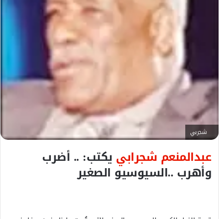
ك
ت
ر
و
ن
ي
ا
شجربي
عبدالمنعم شجرابي
يكتب: .. أضرب
وأهرب ..السيوسيو الصغير