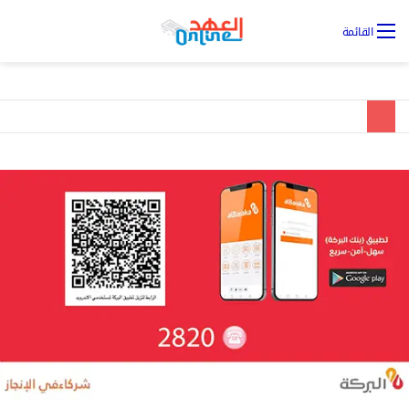
تس
القائمة
ال