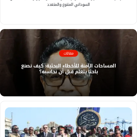
السوداني المتنوع والمتعدد
ف
ي
م
س
و
ب
ق
و
ع
ك
ا
مقالات
ل
المساحات الآمنة للأخطاء البحثية: كيف نصنع
و
باحثاً يتعلم قبل أن نحاسبه؟
ي
ب