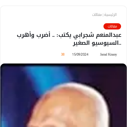
الرئيسية
|
مقالات
مقالات
عبدالمنعم شجرابي يكتب: .. أضرب وأهرب
..السيوسيو الصغير
Jamal Kinany
أ
15/09/2024
38
ر
س
ل
ب
ر
ي
د
ا
إ
ل