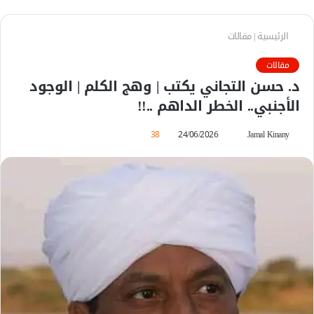
الرئيسية
|
مقالات
مقالات
د. حسن التجاني يكتب | وهج الكلم | الوجود
الأجنبي.. الخطر الداهم ..!!
Jamal Kinany
أ
24/06/2026
38
ر
س
ل
ب
ر
ي
د
ا
إ
ل