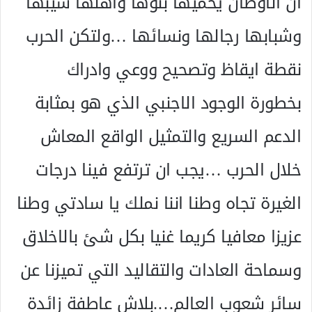
ان الاوطان يحميها بنوها واهلها شيبها
وشبابها رجالها ونسائها …ولتكن الحرب
نقطة ايقاظ وتصحيح ووعي وادراك
بخطورة الوجود الاجنبي الذي هو بمثابة
الدعم السريع والتمثيل الواقع المعاش
خلال الحرب …يجب ان ترتفع فينا درجات
الغيرة تجاه وطنا اننا نملك يا سادتي وطنا
عزيزا معافيا كريما غنيا بكل شئ بالاخلاق
وسماحة العادات والتقاليد التي تميزنا عن
سائر شعوب العالم….بلاش عاطفة زائدة