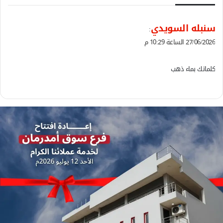
ي
سنبله السويدي
:
ق
27/06/2026 الساعة 10:29 م
و
ل
كلماتك بماء ذهب