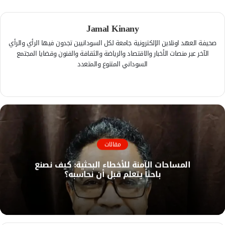
Jamal Kinany
صحيفة العهد اونلاين الإلكترونية جامعة لكل السودانيين تجدون فيها الرأي والرأي
الآخر عبر منصات الأخبار والاقتصاد والرياضة والثقافة والفنون وقضايا المجتمع
السوداني المتنوع والمتعدد
ف
ي
م
س
و
ب
ق
و
ع
ك
ا
مقالات
ل
المساحات الآمنة للأخطاء البحثية: كيف نصنع
و
باحثاً يتعلم قبل أن نحاسبه؟
ي
ب