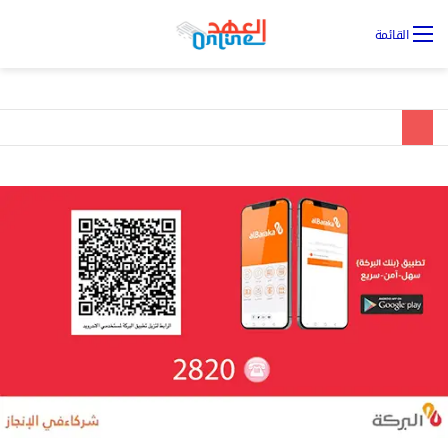
تس
القائمة
ال