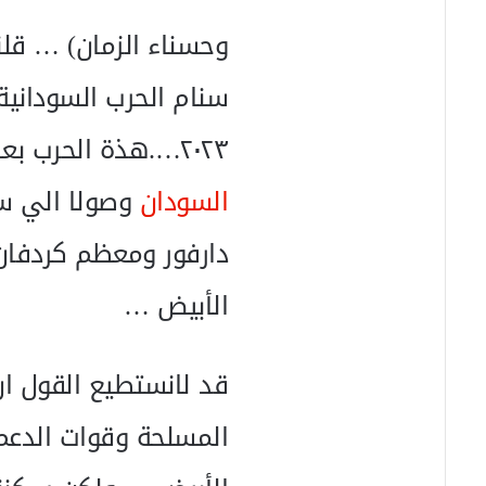
وحسناء الزمان) … قلن
سنام الحرب السوداني
٢٠٢٣….هذة الحرب بعد ثلاثة سنوات من التطواف ..بدءا بقلب
السودان
وصولا الي سن
دارفور ومعظم كردفان 
الأبيض …
قد لانستطيع القول ان
المسلحة وقوات الدعم