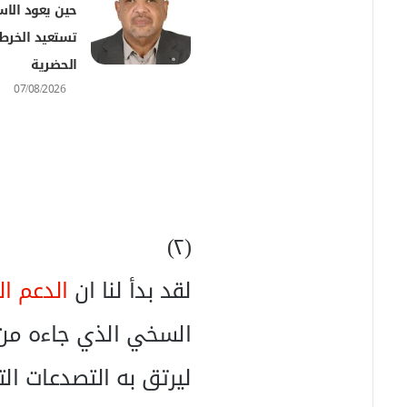
حين يعود الاس
تستعيد الخرط
الحضرية
07/08/2026
(٢)
لقد بدأ لنا ان
الدعم ا
السخي الذي جاءه من
ليرتق به التصدعات ا