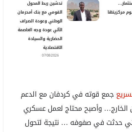
تثمار…
تدشين ربط المحول
وم مركزيتها
القومي مع بنك أمدرمان
الوطني وعودة الصراف
الآلي عودة وجه العاصمة
الحضارية والسيادة
الاقتصادية
07/08/2026
لسريع
جمع قوته في كردفان مع الدعم
 الخارج… وأصبح محتاج لعمل عسكري
لتي حدثت في صفوفه … نتيجة لتحول