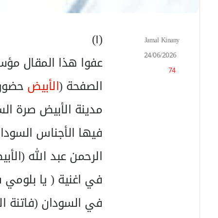
(١)
Jamal Kinany
أ
ر
24/06/2026
عفوا هذا المقال مؤ
س
74
ل
ب
الصفحة (
الأبيض
حضور 
ر
ي
مدينة الأبيض صرة ال
د
ا
فيها الأجناس السودان
إ
ل
الرحمن عبد الله (الأب
ك
ت
ر
في اغنية ( يا بلومي 
و
ن
في السودان (فاتنة الد
ي
ا