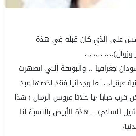
سس على الذي كان قبله في هذة
وزوال)…. …. …
سودان جغرافيا …والبوتقة التي انصهرت
ية عرقيا… اما وجدانيا فقد لخصها عبد
يض قرب حبابا /يا حلاتا عروس الرمال ) هذا
شيل السلام) …هذة الأبيض بالنسبة لنا
نيا/