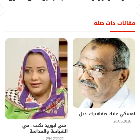
مقالات ذات صلة
امسكي عليك صفافيرك ديل
26/05/2026
مني ابوزيد تكتب : في
السِّياسة والقداسة
29/12/2022