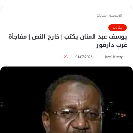
الرئيسية
|
مقالات
مقالات
يوسف عبد المنان يكتب | خارج النص | مفاجأة
غرب دارفور
Jamal Kinany
أ
01/07/2026
125
ر
س
ل
ب
ر
ي
د
ا
إ
ل