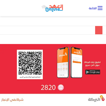
تس
القائمة
ال