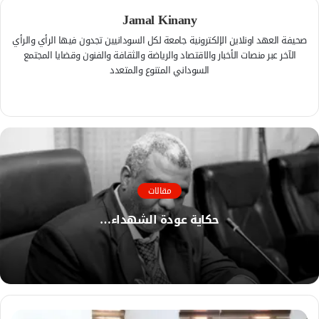
Jamal Kinany
صحيفة العهد اونلاين الإلكترونية جامعة لكل السودانيين تجدون فيها الرأي والرأي
الآخر عبر منصات الأخبار والاقتصاد والرياضة والثقافة والفنون وقضايا المجتمع
السوداني المتنوع والمتعدد
ف
ي
م
س
و
ب
ق
و
ع
ك
ا
مقالات
ل
و
حكاية عودة الشهداء…
ي
ب