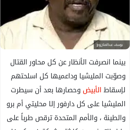
ك
ت
ر
و
ن
ي
ا
يوسف عبدالمنانjpg
بينما انصرفت الأنظار عن كل محاور القتال
وصوّبت المليشيا وداعميها كل اسلحتهم
لإسقاط
الأبيض
وحصارها بعد أن سيطرت
المليشيا على كل دارفور إلا محليتي أم برو
والطينة ، والأمم المتحدة ترقص طرباً على