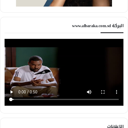
البركة www.albaraka.com.sd
الإعلانات