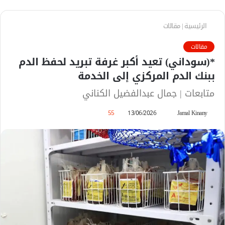
الرئيسية
|
مقالات
مقالات
*(سوداني) تعيد أكبر غرفة تبريد لحفظ الدم
ببنك الدم المركزي إلى الخدمة
متابعات | جمال عبدالفضيل الكناني
Jamal Kinany
أ
13/06/2026
55
ر
س
ل
ب
ر
ي
د
ا
إ