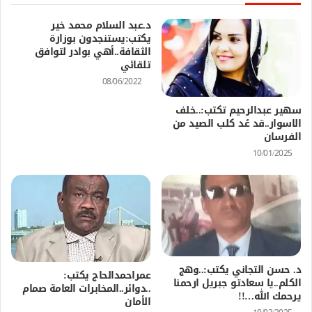
د.عبد السلام محمد خير
يكتب:يستنجدون بوزارة
الثقافة..أهي بوادر لتوافق
تلقائي
08/06/2022
سهير عبدالرحيم تكتب:..خلف
الاسوار..قد عُد كلب الصيد من
الفرسان
10/01/2025
د. حسن التجاني يكتب:..وهج
عمراحمدالحاج يكتب:
الكلم..يا سعادتو جبريل ارحمنا
..دوائر..المخابرات العامة صمام
يرحمك الله…!!
الأمان