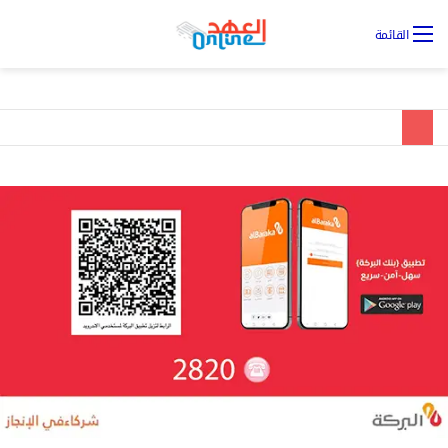
تس
القائمة
ال