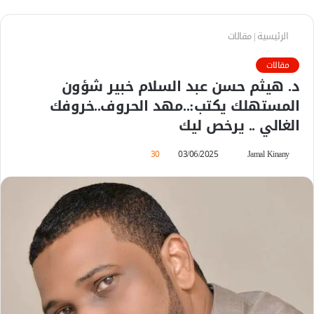
الرئيسية
|
مقالات
مقالات
د. هيثم حسن عبد السلام خبير شؤون
المستهلك يكتب:..مهد الحروف..خروفك
الغالي .. يرخص ليك
Jamal Kinany
أ
03/06/2025
30
ر
س
ل
ب
ر
ي
د
ا
إ