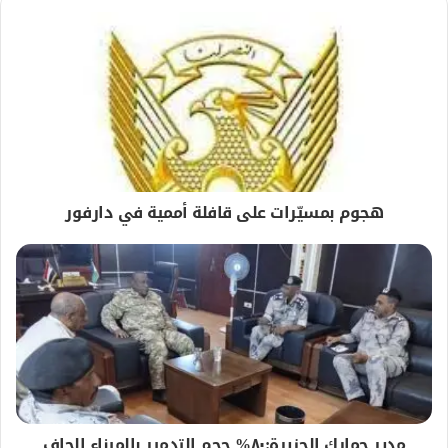
هجوم بمسيّرات على قافلة أممية في دارفور
مدير جمارك الجزيرة:٨٠% حجم التدمير بالميناء الجاف