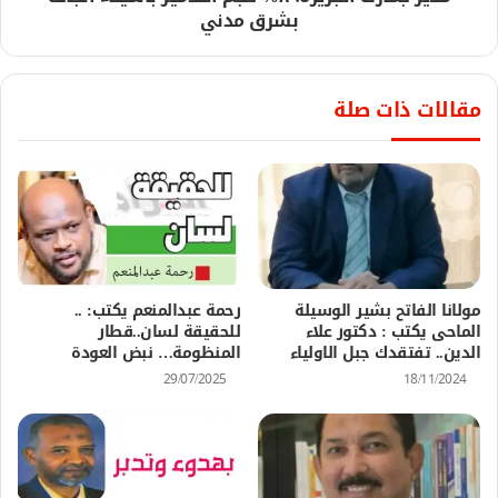
بشرق مدني
مقالات ذات صلة
مولانا الفاتح بشير الوسيلة
رحمة عبدالمنعم يكتب: ..
الماحى يكتب : دكتور علاء
للحقيقة لسان..قطار
الدين.. تفتقدك جبل الاولياء
المنظومة… نبض العودة
29/07/2025
18/11/2024