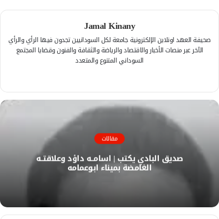
Jamal Kinany
صحيفة العهد اونلاين الإلكترونية جامعة لكل السودانيين تجدون فيها الرأي والرأي
الآخر عبر منصات الأخبار والاقتصاد والرياضة والثقافة والفنون وقضايا المجتمع
السوداني المتنوع والمتعدد
ف
ي
م
س
و
ب
ق
و
ع
ك
ا
مقالات
ل
صديق البادي يكتب | اسامــه داؤد وعلاقتــه
و
الغامضة بميناء ابوعمامه
ي
ب