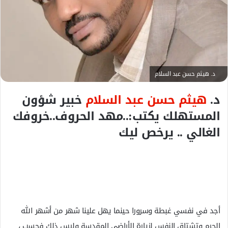
ل
ك
ت
ر
و
ن
د. هيثم حسن عبد السلام
ي
ا
د.
هيثم حسن عبد السلام
خبير شؤون
المستهلك يكتب:..مهد الحروف..خروفك
الغالي .. يرخص ليك
أجد في نفسي غبطة وسرورا حينما يهل علينا شهر من أشهر الله
الحرم وتشتاق النفس لزيارة الأراضي المقدسة وليس ذلك فحسب ،