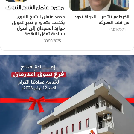
الخرطوم تنتصر… الدولة تعود
محمد عثمان الشيخ النبوى
من قلب المعركة
يكتب:.. بهدوء و تدبر..تحويل
موارد السودان إلى أصول
24/01/2026
سيادية تموّل النهضة
30/09/2025