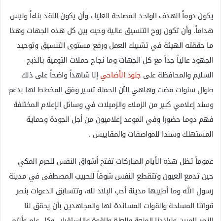
يكون دوماً الهدف الواحد المصلحة العليا ، وأن يكون النقد بناءاً وليس
هداماً. وأن تكون روح التنسيق عالية وحيه بين كل هذه الجهات وهذا
ما حققته الهيئة في تشبيك العمل ورفع مستوى التنسيق وتوحيد
الجهود عالياً جداً مع كل الجهات وما نجاح حملات التوعية بالذبح
السليم والمحافظة على
جلود الأضاحي
إلا شاهداً واضحاً على ذلك
طوال سنوات مضت وهاهي الآن الحملة تسير وفق المخطط لها بدعم
وسند إعلامي كبير من الزملاء والزميلات في وسائل الإعلام المختلفة
فهم دوما حضورا وفي الموعد إعلاميون من أجل الجودة وحماية
المستهلك وسندا للمواصفات والمقاييس .
عموماً تظل هذه الأيام المباركات تفتح أشواق النفس للحرم المكي
حين تدمع العيون وتتقطع النفس شوقاً للحبيب المصطفى في مدينة
رسول الله وما أطيبها مدينة أحب البلاد لله، وتتسابق الدعوات بنصر
قواتنا المسلحة والقوات المساندة لها والمجاهدين بأن يحقق لنا
النصر المبين ولبلادنا المنعة والعزة والقوة والاستقرار ، وكل عام وأنتم