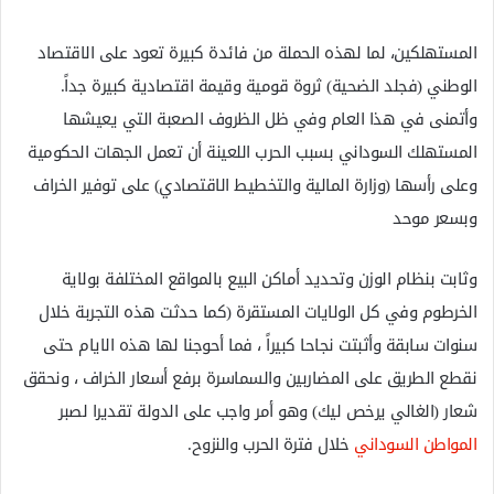
المستهلكين، لما لهذه الحملة من فائدة كبيرة تعود على الاقتصاد
الوطني (فجلد الضحية) ثروة قومية وقيمة اقتصادية كبيرة جداً.
وأتمنى في هذا العام وفي ظل الظروف الصعبة التي يعيشها
المستهلك السوداني بسبب الحرب اللعينة أن تعمل الجهات الحكومية
وعلى رأسها (وزارة المالية والتخطيط الاقتصادي) على توفير الخراف
وبسعر موحد
وثابت بنظام الوزن وتحديد أماكن البيع بالمواقع المختلفة بولاية
الخرطوم وفي كل الولايات المستقرة (كما حدثت هذه التجربة خلال
سنوات سابقة وأثبتت نجاحا كبيراً ، فما أحوجنا لها هذه الايام حتى
نقطع الطريق على المضاربين والسماسرة برفع أسعار الخراف ، ونحقق
شعار (الغالي يرخص ليك) وهو أمر واجب على الدولة تقديرا لصبر
المواطن السوداني
خلال فترة الحرب والنزوح.