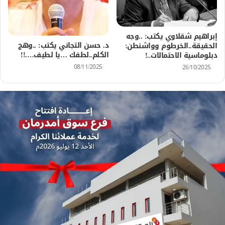
إبراهيم شقلاوي يكتب: ..وجه
د. حسن التجاني يكتب: ..وهج
الحقيقة..الخرطوم وواشنطن:
الكلم..لطفك …يا لطيف….!!
دبلوماسية الاحتمالات..!
08/11/2025
26/10/2025