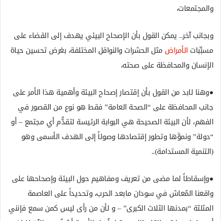
والمجتمعات،
وبجانب آخر.. يمكن القول بأن الإصحاح البيئي يهدف إلى القضاء على
مسبِّبات
الأمراض
مثل الحشرات والنواقل المختلفة، بغرض تحسين حياة
الإنسان والمحافظة على صحته،
●وهنا لابد من القول بأن إقتصار إصحاح البيئة وأهمية هذا الأمر على
جانب المحافظة على “الصحة العامة” فقط هو نوع من القصور في
الفهم، لأن البيئة الصحيحة هي البوابة الرئيسة لتقدُّم أي مجتمع – أو
“دولة” ونموَّها وتطور إقتصادها وصولاً إلى الهدف الأسمى وهو
(التنمية المستدامة)..
●وإسقاطاً لما مضى من تعريف ومفاهيم حول البيئة وإصحاحها على
واقعنا المُعاش في سودان مابعد الحرب، وتحديداً على العاصمة
المثلثة “بمدنها الثلاث الكبرى” – و لأن من رأى ليس كمن سمع فإنني