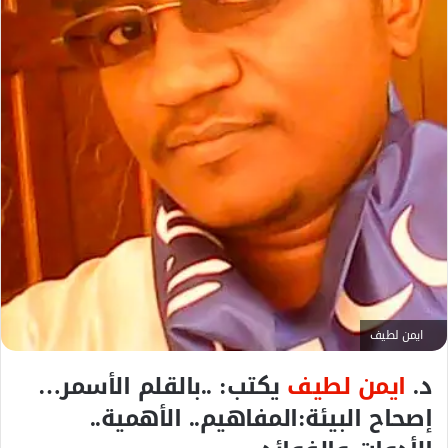
ك
ت
ر
و
ن
ي
ا
ايمن لطيف
د.
ايمن لطيف
يكتب: ..بالقلم الأسمر…
إصحاح البيئة:المفاهيم.. الأهمية..