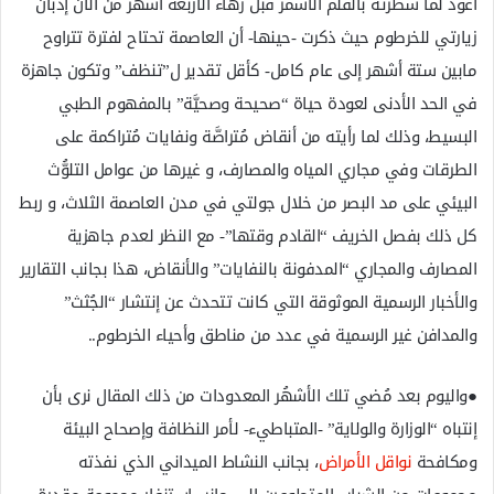
أعود لما سطرته بالقلم الاسمر قبل زُهاء الأربعة أشهُر من الآن إذبان
زيارتي للخرطوم حيث ذكرت -حينها- أن العاصمة تحتاح لفترة تتراوح
مابين ستة أشهر إلى عام كامل- كأقل تقدير ل”تنظف” وتكون جاهزة
في الحد الأدنى لعودة حياة “صحيحة وصحيَّة” بالمفهوم الطبي
البسيط، وذلك لما رأيته من أنقاض مُتراصَّة ونفايات مُتراكمة على
الطرقات وفي مجاري المياه والمصارف، و غيرها من عوامل التلوُّث
البيئي على مد البصر من خلال جولتي في مدن العاصمة الثلاث، و ربط
كل ذلك بفصل الخريف “القادم وقتها”- مع النظر لعدم جاهزية
المصارف والمجاري “المدفونة بالنفايات” والأنقاض، هذا بجانب التقارير
والأخبار الرسمية الموثوقة التي كانت تتحدث عن إنتشار “الجُثث”
والمدافن غير الرسمية في عدد من مناطق وأحياء الخرطوم..
●واليوم بعد مُضي تلك الأشهُر المعدودات من ذلك المقال نرى بأن
إنتباه “الوزارة والولاية” -المتباطيء- لأمر النظافة وإصحاح البيئة
ومكافحة
نواقل الأمراض
، بجانب النشاط الميداني الذي نفذته