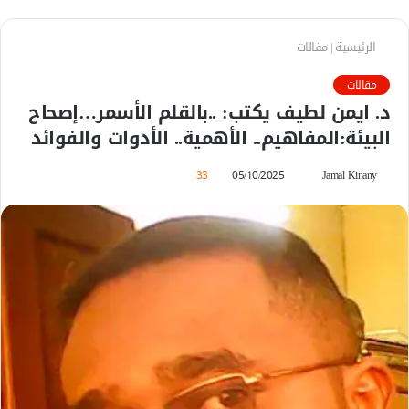
الرئيسية
|
مقالات
مقالات
د. ايمن لطيف يكتب: ..بالقلم الأسمر…إصحاح
البيئة:المفاهيم.. الأهمية.. الأدوات والفوائد
Jamal Kinany
أ
05/10/2025
33
ر
س
ل
ب
ر
ي
د
ا
إ
ل