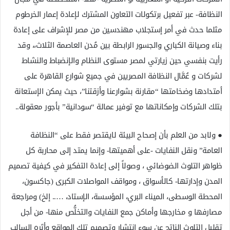
النظافة- عبر تفعيل برتكولات التعاون المشترك لإعادة إعمار الخرطوم
مثلما حدث في أمر إستجلاب مهندسين من مصر للإشراف على إعادة
بناء وصيانة الكباري والجسور الرابطة بين مُدن العاصمة الثلاث،، وقد
رأيت بنفسي حين زيارتي لمصر مستوى النظام والإنضباط والنشاط
لشركات و عُمَّال النظافة المصريين في جميع شوارع القاهرة على
أمتدادها وضخامتها “مقارنة بشوارعنا وأزقتنا”، حيث يمكن الإستعانة
بتلك الشركات وإمكاناتها مع توفير عمالة “سودانية” بأجور معقولة..
● ولابد من العلم بأن إصحاح البيئة لايقتصر فقط على “النظافة
العامة” ونقل النفايات -على أهميتها- وإنما يمتد إلى محاربة كل
ظواهر التلوث الضوضائي ، وصولاً إلى إعادة التفكير في كيفية تصميم
المدن وإدارتها- كالأسواق ، ومواقف المواصلات الكبرى (جاكسون،
المحطة الوسطى، الميناء البري، المؤسسة، الإستاد، ….. إلخ) ومراجعة
مصارفها و مخارجها وأماكن جمع النفايات والتخلُّص منها- من أجل
تقليل التلوث الناتج عن سوء إنتشار وتصميم تلك المواقع وأثره السالب