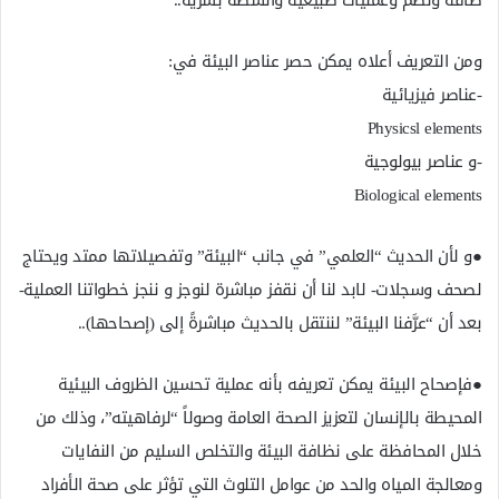
طاقة ونُظُم وعمليات طبيعية وأنشطة بشرية..
ومن التعريف أعلاه يمكن حصر عناصر البيئة في:
-عناصر فيزيائية
Physicsl elements
-و عناصر بيولوجية
Biological elements
●و لأن الحديث “العلمي” في جانب “البيئة” وتفصيلاتها ممتد ويحتاج
لصحف وسجلات- لابد لنا أن نقفز مباشرة لنوجز و ننجز خطواتنا العملية-
بعد أن “عرَّفنا البيئة” لننتقل بالحديث مباشرةً إلى (إصحاحها)..
●فإصحاح البيئة يمكن تعريفه بأنه عملية تحسين الظروف البيئية
المحيطة بالإنسان لتعزيز الصحة العامة وصولاً “لرفاهيته”، وذلك من
خلال المحافظة على نظافة البيئة والتخلص السليم من النفايات
ومعالجة المياه والحد من عوامل التلوث التي تؤثر على صحة الأفراد