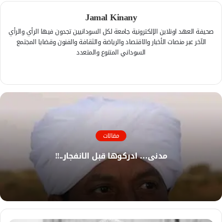
Jamal Kinany
صحيفة العهد اونلاين الإلكترونية جامعة لكل السودانيين تجدون فيها الرأي والرأي
الآخر عبر منصات الأخبار والاقتصاد والرياضة والثقافة والفنون وقضايا المجتمع
السوداني المتنوع والمتعدد
ف
ي
م
س
و
ب
ق
و
ع
ك
ا
مقالات
ل
و
مدني… ادركوها قبل الانفجار..!!
ي
ب