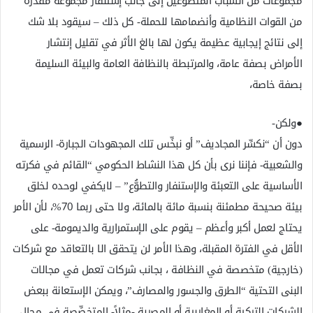
مجموعات من الشباب المتطوعين إلى جانب إستنفار مجموعة مقدرة
من القوات النظامية وأنضمامها للحملة- كل ذلك – سيقود بلا شك
إلى نتائج إيجابية عظيمة يكون لها بالغ الأثر في تقليل إنتشار
الأمراض بصفة عامة، والمرتبطة بالنظافة العامة والبيئة السليمة
بصفة خاصة،
●ولكن-
دون أن “نكسِّر المجاديف” أو نبخِّس تلك المجهودات الجبارة- الرسمية
والشعبية- فإننا نرى بأن كل هذا النشاط الحكومي “القائم في فكرته
الأساسية على التعبئة والإستنفار والتطوُّع” – لايكفي لوحده لخلق
بيئة صحيحة مطمئنة بنسبة مائة بالمائة، ولا حتى ربما 70%، لأن الأمر
يحتاج لعمل أكبر وأعظم – يقوم على الإستمرارية والديمومة- على
الأقل في الفترة المقبلة، وهذا الأمر لن يتحقق الا بالتعاقد مع شركات
(خارجية) متخصصة في النظافة ، بجانب شركات تعمل في مجالات
البنى التحتية “الطرق والجسور والمصارف”، ويمكن الإستعانة ببعض
الشركات التركية أو المغاربية أو المصرية -مثلاً- المتخصِّصة في مجال