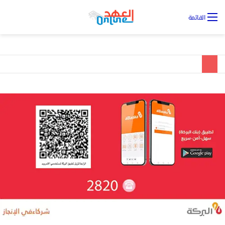
تس
القائمة
ال