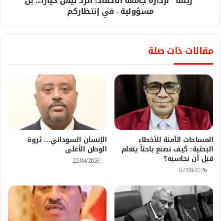
"ريسا" لإدارة جامعة الأحفاد: الرد ليس خيارًا... بل
مسؤولية - في إنتظاركم
مقالات ذات صلة
المساحات الآمنة للأخطاء
الإنسان السوداني… ثروة
البحثية: كيف نصنع باحثاً يتعلم
الوطن الأغلى
قبل أن نحاسبه؟
22/04/2026
07/08/2026