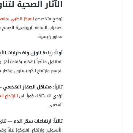
الآثار الصحية لتن
يُوضح متخصصو
المركز الطبي بجام
اضطراب الساعة البيولوجية للجسم مم
محاور رئيسية:
أولاً: زيادة الوزن واضطرابات ال
المتناول متأخراً يُهضم بكفاءة أقل و
الجسم وارتفاع الكوليسترول وخطر مت
ثانياً: مشاكل الجهاز الهضمي
— 
يُؤدي الاستلقاء فوراً إلى
الارتجاع الم
العصبي.
ثالثاً: ارتفاعات سكر الدم
— تناول
الأنسولين وارتفاع الغلوكوز ليلاً، و