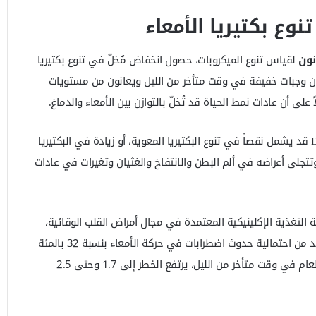
نوع بكتيريا الأمعاء
ون
لقياس تنوع الميكروبات، حصول انخفاض مُخلّ في تنوع بكتيريا
لون وجبات خفيفة في وقت متأخر من الليل ويعانون من مستويات
ً على أن عادات نمط الحياة قد تُخلّ بالتوازن بين الأمعاء والدماغ.
Dysbiosis قد يشمل نقصاً في تنوع البكتيريا المعوية، أو زيادة في البكتيريا
وتتجلى أعراضه في ألم البطن والانتفاخ والغثيان وتغيرات في عادات
التغذية الإكلينيكية المعتمدة في مجال أمراض القلب الوقائية،
قائلةً إن “الإجهاد الشديد وحده يزيد من احتمالية حدوث اضطرابات في حركة الأمعاء بنسبة 32 بالمئة
تقريباً، ولكن عندما يقترن بتناول الطعام في وقت متأخر من الليل، يرتفع الخطر إلى 1.7 وحتى 2.5