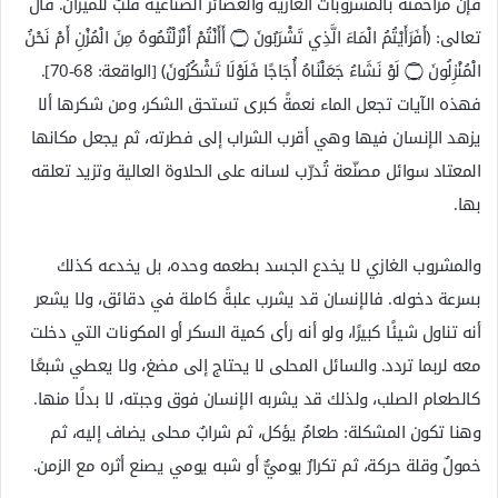
فإن مزاحمته بالمشروبات الغازية والعصائر الصناعية قلبٌ للميزان. قال
تعالى: ﴿أَفَرَأَيْتُمُ الْمَاءَ الَّذِي تَشْرَبُونَ ۝ أَأَنْتُمْ أَنْزَلْتُمُوهُ مِنَ الْمُزْنِ أَمْ نَحْنُ
الْمُنْزِلُونَ ۝ لَوْ نَشَاءُ جَعَلْنَاهُ أُجَاجًا فَلَوْلَا تَشْكُرُونَ﴾ [الواقعة: 68-70].
فهذه الآيات تجعل الماء نعمةً كبرى تستحق الشكر، ومن شكرها ألا
يزهد الإنسان فيها وهي أقرب الشراب إلى فطرته، ثم يجعل مكانها
المعتاد سوائل مصنّعة تُدرّب لسانه على الحلاوة العالية وتزيد تعلقه
بها.
والمشروب الغازي لا يخدع الجسد بطعمه وحده، بل يخدعه كذلك
بسرعة دخوله. فالإنسان قد يشرب علبةً كاملة في دقائق، ولا يشعر
أنه تناول شيئًا كبيرًا، ولو أنه رأى كمية السكر أو المكونات التي دخلت
معه لربما تردد. والسائل المحلى لا يحتاج إلى مضغ، ولا يعطي شبعًا
كالطعام الصلب، ولذلك قد يشربه الإنسان فوق وجبته، لا بدلًا منها.
وهنا تكون المشكلة: طعامٌ يؤكل، ثم شرابٌ محلى يضاف إليه، ثم
خمولٌ وقلة حركة، ثم تكرارٌ يوميٌّ أو شبه يومي يصنع أثره مع الزمن.