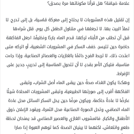
علامة ضيافة؟ هل قرأنا مكوناتها مرة بصدق؟
إن تقليل هذه المشروبات لا يحتاج إلى معركة قاسية، بل إلى تدرج. لا
تملأ البيت بها. لا تجعلها في متناول الطفل كل يوم. قلل شراءها
قبل أن تطلب من الأبناء تركها. قدم الماء باردًا ونظيفًا. اجعل الفاكهة
حاضرة حين تتيسر. خفف السكر في المشروبات الشعبية، أو اتركه متى
اعتدت ذلك. لا تربط الفرح دائمًا بالغازيات والعصائر الصناعية. وإذا جاءت
مناسبة، فليكن الأمر بقدر، لا أن تتحول المناسبة إلى تدريبٍ جديدٍ على
الإفراط.
وهكذا يكون الغذاء صحةً حين يبقى الماء أصل الشراب، وتبقى
الفاكهة أقرب إلى صورتها الطبيعية، وتبقى المشروبات المحلاة شيئًا
عارضًا لا عادةً حاكمة. ويكون مرضًا حين يحل السكر السائل محل عادة
الماء الصافي، وتحل الصورة الصناعية محل الثمرة، ويقود الإعلان ذوق
الأطفال والكبار. فالمشروب الغازي والعصير الصناعي قد يمنحان لحظة
طعمٍ وانتعاش، لكنهما لا يبنيان الصحة كما توهم العبوة إذا صارا