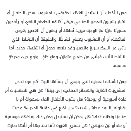
ومن الأخطاء أن يُستبدل الغذاء الحقيقي بالمشروب. بعض الأطفال أو
الكبار يشربون العصير الصناعي فيقل أكلهم للطعام النافع، أو يأخذون
مشروبًا غازيًا مع الوجبة فيزيد ثقلها، أو يظنون أن العصير يعوض
الفاكهة، أو أن المشروب يعطي نشاطًا. والحقيقة أن النشاط الذي
يأتي من السكر سريعٌ وقصير، وقد يتبعه خمولٌ أو اشتهاءٌ جديد. أما
النشاط الأثبت فيأتي من طعامٍ متوازن، وماءٍ كافٍ، ونومٍ جيد، وحركةٍ
مناسبة.
ومن الأسئلة العملية التي ينبغي أن يسألها البيت: كم مرة تدخل
المشروبات الغازية والعصائر الصناعية إلى بيتنا؟ هل هي للمناسبات أم
عادة أسبوعية أو يومية؟ هل يشرب الأطفال الماء بسهولة أم لا
يقبلونه إلا بعد عطش شديد؟ هل نضع في حقيبة المدرسة عصيرًا
صناعيًا ونظنه غذاء؟ هل يمكن أن نستبدل بعض ذلك بفاكهة موسمية
أو ماء أو لبن طبيعي؟ هل نشتري العبوة لأننا نحتاجها أم لأنها صارت