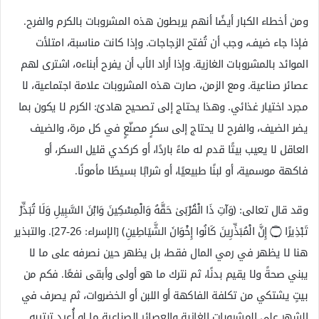
ومن أخطاء الكبار أيضًا أنهم يربطون هذه المشروبات بالكرم والفرح.
فإذا جاء ضيف، وجب أن تُفتح الزجاجات. وإذا كانت مناسبة، امتلأت
الموائد بالمشروبات الغازية. وإذا أراد الأب أن يفرح أبناءه، اشترى لهم
عصائر صناعية. ومع الزمن، صارت هذه المشروبات علامة اجتماعية، لا
مجرد اختيار غذائي. وهذا يحتاج إلى تصحيح هادئ: الكرم لا يكون بما
يضر الضيف، والفرح لا يحتاج إلى سكرٍ مصنّعٍ في كل مرة، والضيف
العاقل لا يعيب بيتًا قدم له ماءً باردًا، أو كركدي قليل السكر، أو
فاكهة موسمية، أو لبنًا طبيعيًا، أو شرابًا بسيطًا مأمونًا.
وقد قال تعالى: ﴿وَآتِ ذَا الْقُرْبَىٰ حَقَّهُ وَالْمِسْكِينَ وَابْنَ السَّبِيلِ وَلَا تُبَذِّرْ
تَبْذِيرًا ۝ إِنَّ الْمُبَذِّرِينَ كَانُوا إِخْوَانَ الشَّيَاطِينِ﴾ [الإسراء: 26-27]. والتبذير
هنا لا يظهر في رمي المال فقط، بل يظهر حين نصرفه على ما لا
يبني صحةً ولا يقيم بدنًا، ثم نترك ما هو أولى وأبقى نفعًا. فكم من
بيتٍ يشتكي من تكلفة الفاكهة أو اللبن أو الخضروات، ثم يصرف في
الشهر على المشروبات الغازية والعصائر الصناعية ما لو أُعيد ترتيبه