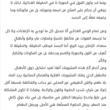
بينما قد يكون الفرق في الصورة لا في الحقيقة الغذائية. لذلك لا
ينبغي أن نحكم على المنتج من اسمه وصورته، بل من مكوناته وما
يضيفه فعلًا إلى الجسد.
ومن تمام الوعي الغذائي ألا نصدق كل ما توحي به الإعلانات، ولا كل
ما ترسمه العبوات من فاكهةٍ ناضجةٍ وقطرات ماءٍ براقةٍ وأطفالٍ
سعداء. الإعلان يريد البيع، أما الجسد فيطلب الحقيقة. والحقيقة لا
تُعرف من اللون والصورة والاسم وحدها، بل من المكونات والتكرار
والأثر.
ومن أخطر آثار هذه المشروبات أنها تعيد تشكيل ذوق الأطفال.
فالطفل الذي يعتاد المشروبات الغازية والعصائر الصناعية يجد الماء
بلا طعم، واللبن الطبيعي غير المحلى غير جذاب، والفاكهة نفسها أقل
إغراءً من شرابٍ شديد الحلاوة واللون والرائحة. وهكذا لا تكون المشكلة
في علبةٍ واحدةٍ يشربها الطفل في مناسبة، بل في بناء ذوقٍ كاملٍ
منذ الصغر، يجعل الحلاوة المصنّعة هي الأصل، ويجعل الطعام