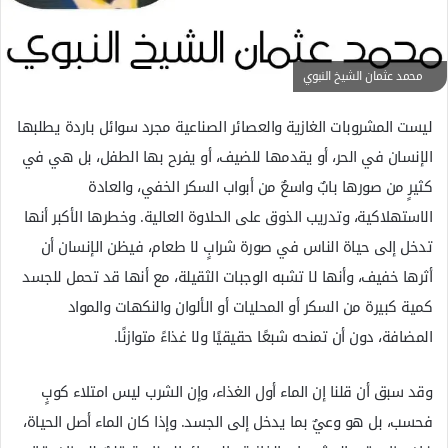
ل
ك
ت
محمد عثمان الشيخ النبوي
ر
و
ليست المشروبات الغازية والعصائر الصناعية مجرد سوائل باردة يطلبها
ن
الإنسان في الحر، أو يقدمها للضيف، أو يفرح بها الطفل، بل هي في
ي
كثيرٍ من صورها بابٌ واسعٌ من أبواب السكر الخفي، والعادة
ا
الاستهلاكية، وتدريب الذوق على الحلاوة العالية. وخطرها الأكبر أنها
تدخل إلى حياة الناس في صورة شرابٍ لا طعام، فيظن الإنسان أن
أثرها خفيف، وأنها لا تشبه الوجبات الثقيلة، مع أنها قد تحمل للجسد
كمية كبيرة من السكر أو المحليات أو الألوان والنكهات والمواد
المضافة، دون أن تمنحه شبعًا حقيقيًا ولا غذاءً متوازنًا.
وقد سبق أن قلنا إن الماء أول الغذاء، وإن الشرب ليس امتلاء كوبٍ
فحسب، بل هو وعيٌ بما يدخل إلى الجسد. وإذا كان الماء أصل الحياة،