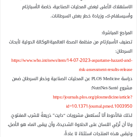
الاستهلاك الأعلى لبعض المحليات الصناعية، خاصة الأسبارتام
وأسيسلفام-ك، وزيادة خطر بعض السرطانات.
المراجع المباشرة:
تصنيف الأسبارتام من منظمة الصحة العالمية/الوكالة الدولية لأبحاث
السرطان:
https://www.who.int/news/item/14-07-2023-aspartame-hazard-and-
risk-assessment-results-release
دراسة PLOS Medicine عن المحليات الصناعية وخطر السرطان ضمن
مشروع NutriNet-Santé:
https://journals.plos.org/plosmedicine/article?
id=10.1371/journal.pmed.1003950⁠
لذلك فالأحوط ألا تُستعمل مشروبات “دايت” ذريعةً للشرب المفتوح،
ولا أن تُربّي اللسان على الحلاوة الشديدة، وأن يبقى الماء هو الأصل،
وتبقى هذه المنتجات استثناءً لا عادةً.