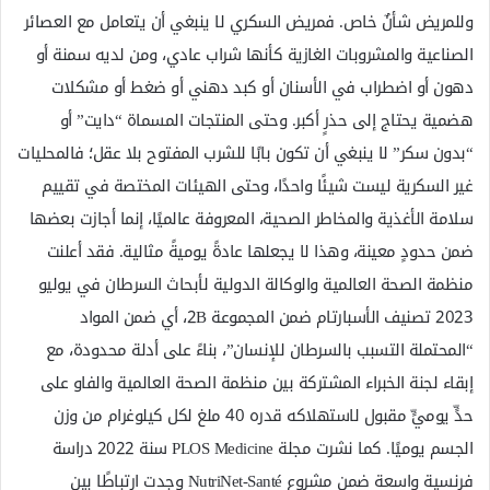
وللمريض شأنٌ خاص. فمريض السكري لا ينبغي أن يتعامل مع العصائر
الصناعية والمشروبات الغازية كأنها شراب عادي، ومن لديه سمنة أو
دهون أو اضطراب في الأسنان أو كبد دهني أو ضغط أو مشكلات
هضمية يحتاج إلى حذرٍ أكبر. وحتى المنتجات المسماة “دايت” أو
“بدون سكر” لا ينبغي أن تكون بابًا للشرب المفتوح بلا عقل؛ فالمحليات
غير السكرية ليست شيئًا واحدًا، وحتى الهيئات المختصة في تقييم
سلامة الأغذية والمخاطر الصحية، المعروفة عالميًا، إنما أجازت بعضها
ضمن حدودٍ معينة، وهذا لا يجعلها عادةً يوميةً مثالية. فقد أعلنت
منظمة الصحة العالمية والوكالة الدولية لأبحاث السرطان في يوليو
2023 تصنيف الأسبارتام ضمن المجموعة 2B، أي ضمن المواد
“المحتملة التسبب بالسرطان للإنسان”، بناءً على أدلة محدودة، مع
إبقاء لجنة الخبراء المشتركة بين منظمة الصحة العالمية والفاو على
حدٍّ يوميٍّ مقبول لاستهلاكه قدره 40 ملغ لكل كيلوغرام من وزن
الجسم يوميًا. كما نشرت مجلة PLOS Medicine سنة 2022 دراسة
فرنسية واسعة ضمن مشروع NutriNet-Santé وجدت ارتباطًا بين