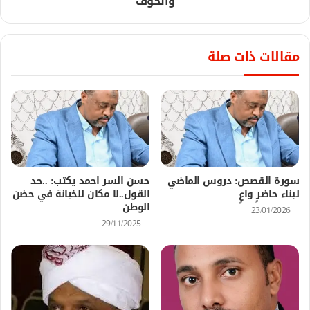
والخوف
مقالات ذات صلة
سورة القصص: دروس الماضي
حسن السر احمد يكتب: ..حد
لبناء حاضرٍ واعٍ
القول..لا مكان للخيانة في حضن
الوطن
23/01/2026
29/11/2025