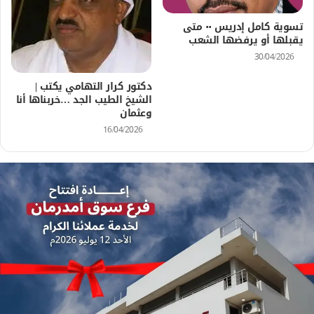
تسوية كامل إدريس ٠٠ متى
يقبلها أو يرفضها الشعب
30/04/2026
دكتور كرار التهامي يكتب |
الشيخ الطيب الجد …خربناها أنا
وعثمان
16/04/2026