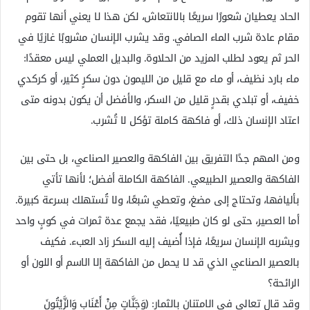
الحاد يعطيان شعورًا سريعًا بالانتعاش، لكن هذا لا يعني أنها تقوم
مقام عادة شرب الماء الصافي. وقد يشرب الإنسان مشروبًا غازيًا في
الحر ثم يعود لطلب المزيد من الحلاوة. والبديل العملي ليس معقدًا:
ماء بارد نظيف، أو ماء مع قليل من الليمون دون سكرٍ كثير، أو كركدي
خفيف، أو تبلدي بقدرٍ قليل من السكر، والأفضل أن يكون بدونه متى
اعتاد الإنسان ذلك، أو فاكهة كاملة تؤكل لا تُشرب.
ومن المهم جدًا التفريق بين الفاكهة والعصير الصناعي، بل حتى بين
الفاكهة والعصير الطبيعي. الفاكهة الكاملة أفضل؛ لأنها تأتي
بأليافها، وتحتاج إلى مضغ، وتعطي شبعًا، ولا تُستهلك بسرعة كبيرة.
أما العصير، حتى لو كان طبيعيًا، فقد يجمع عدة ثمرات في كوبٍ واحد
ويشربه الإنسان سريعًا، فإذا أُضيف إليه السكر زاد العبء. فكيف
بالعصير الصناعي الذي قد لا يحمل من الفاكهة إلا الاسم أو اللون أو
الرائحة؟
وقد قال تعالى في الامتنان بالثمار: ﴿وَجَنَّاتٍ مِنْ أَعْنَابٍ وَالزَّيْتُونَ