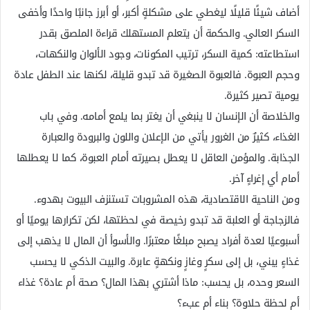
أضاف شيئًا قليلًا ليغطي على مشكلةٍ أكبر، أو أبرز جانبًا واحدًا وأخفى
السكر العالي. والحكمة أن يتعلم المستهلك قراءة الملصق بقدر
استطاعته: كمية السكر، ترتيب المكونات، وجود الألوان والنكهات،
وحجم العبوة. فالعبوة الصغيرة قد تبدو قليلة، لكنها عند الطفل عادة
يومية تصير كثيرة.
والخلاصة أن الإنسان لا ينبغي أن يغتر بما يلمع أمامه. وفي باب
الغذاء، كثيرٌ من الغرور يأتي من الإعلان واللون والبرودة والعبارة
الجذابة. والمؤمن العاقل لا يعطل بصيرته أمام العبوة، كما لا يعطلها
أمام أي إغراءٍ آخر.
ومن الناحية الاقتصادية، هذه المشروبات تستنزف البيوت بهدوء.
فالزجاجة أو العلبة قد تبدو رخيصة في لحظتها، لكن تكرارها يوميًا أو
أسبوعيًا لعدة أفراد يصبح مبلغًا معتبرًا. والأسوأ أن المال لا يذهب إلى
غذاءٍ يبني، بل إلى سكرٍ وغازٍ ونكهةٍ عابرة. والبيت الذكي لا يحسب
السعر وحده، بل يحسب: ماذا أشتري بهذا المال؟ صحة أم عادة؟ غذاء
أم لحظة حلاوة؟ بناء أم عبء؟