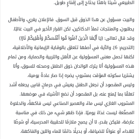
الطبيعي شيئًا باهتًا يحتاج إلى إقناعٍ طويل.
والبيت مسؤول عن هذا الذوق قبل السوق. فالإعلان يغري، والأطفال
يطلبون، والمنتجات تملأ الدكاكين، لكن القرار الأخير في البيت غالبًا.
وقد قال تعالى: ﴿يَا أَيُّهَا الَّذِينَ آمَنُوا قُوا أَنْفُسَكُمْ وَأَهْلِيكُمْ نَارًا﴾
[التحريم: 6]. والآية في أصلها تتعلق بالوقاية الإيمانية والأخلاقية،
لكنها تحمل معنى المسؤولية عن الأهل والتربية والحماية. ومن تمام
هذه المسؤولية ألا يترك الوالدان ذوق الطفل وصحته للسوق، وألا
يشتريا سكوته المؤقت بمشروبٍ يضره إذا صار عادةً يومية.
وليس المقصود أن نجعل الطفل يعيش في حرمانٍ قاسٍ يجعله أشد
تعلقًا بما يُمنع عنه، بل المقصود أن نضع الأشياء في موضعها.
المشروب الغازي ليس ماءً، والعصير الصناعي ليس فاكهةً، والحلاوة
المصنّعة ليست غذاءً يوميًا. فإذا ظهر شيء من ذلك في مناسبة
عارضة، فليكن بقدر، لا أن يصبح ملازمًا للحقيبة المدرسية، أو شرطًا
للغداء، أو عنوانًا للضيافة، أو بديلًا دائمًا للماء واللبن والفاكهة.