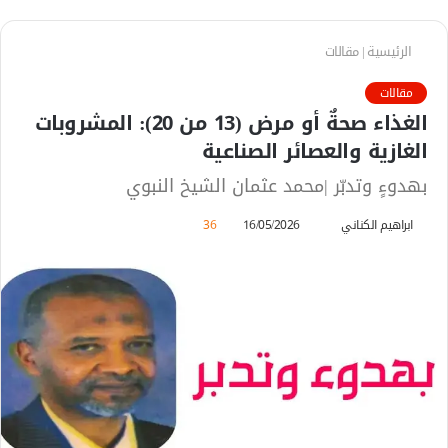
الرئيسية
|
مقالات
مقالات
الغذاء صحةٌ أو مرض (13 من 20): المشروبات
الغازية والعصائر الصناعية
بهدوءٍ وتدبّر |محمد عثمان الشيخ النبوي
ابراهيم الكناني
أ
16/05/2026
36
ر
س
ل
ب
ر
ي
د
ا
إ