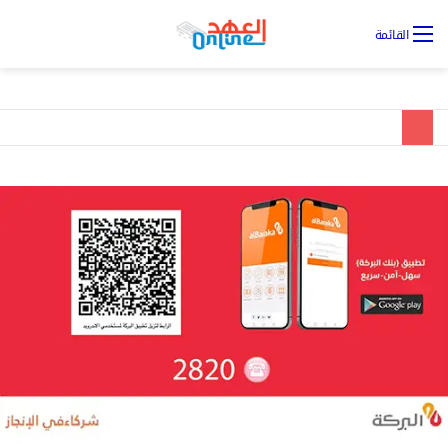
تس
القائمة
ال