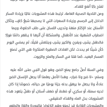
لفتح بابًا أنفع للغذاء.
ومن الناحية الصحية العامة، ترتبط هذه المشروبات غالبًا بزيادة السكر
الداخل إلى الجسم، وزيادة السعرات التي لا يصحبها شبعٌ كافٍ، وتآكل
الأسنان عند الإكثار منها، وتدريب اللسان على طلب الحلاوة، وربما
اضطراب الشهية عند الأطفال. والمشكلة أن أثرها لا يظهر دائمًا فورًا؛
فالطفل يشرب ويفرح، والكبير يشرب وينتعش قليلًا، ثم يمضي اليوم
كأن شيئًا لم يحدث. لكن العادات الصغيرة المتكررة هي التي تصنع
المسار البعيد، كما قلنا في السكر والملح والزيوت.
وفي السنة أصلٌ جامع يمنع الضرر، وهو قول النبي صلى الله عليه
وسلم: «لا ضرر ولا ضرار». وهذا الأصل يعلمنا ألا يجعل الإنسان الضرر
عادةً، ولا يجعل ما يرهق بدنه جزءًا يوميًا من حياته، خصوصًا إذا كان
لديه سمنة، أو سكري، أو ضغط، أو ضعف أسنان، أو طفلٌ يتعود هذه
المشروبات بدل الماء والغذاء الحقيقي.
والمشروبات الغازية قد تصنع وهم الارتواء؛ فالبرودة والغاز والطعم