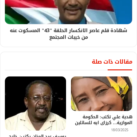
شهادة قلم عاصر الانكسار الحلقة "43" المسكوت عنه
من خيبات المجتمع​
مقالات ذات صلة
هدية علي تكتب: الحكومة
الموازية… كرزاى ايه للسائلين
18/03/2025
يوسف عبد المنان يكتب:..خارج