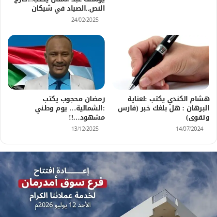
النص..الصياد في شيكان
24/02/2025
هشام الكندي يكتب :لعناية
رمضان محجوب يكتب
البرهان : هل بلغك خبر (فارس
:الشمالية… يوم وطني
وتقوى)
مشهود…!!
13/12/2025
14/07/2024