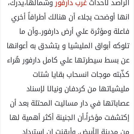
الراصد لأحداث
غرب دارفور
وشمالها،يدرك،
انها أوضحت بجلاء أن هنالك أطرافاً أخري
فاعلة ومؤثرة علي أرض دارفور..وأن ما
تلوكه أبواق المليشيا و يتشدق به أعوانها
عن بسط سيطرتها علي كامل دارفور هُراء
كذّبته موجات انسحاب بقايا شتات
مليشياتها من كردفان ونيالا لإسناد
عصاباتها في دار مساليت المحتلة بعد أن
إكتشفت مؤخراً،أن الجنينة أكثر أهمية لها
من مدينة الأبيض. وأيقنت ان إسترداد