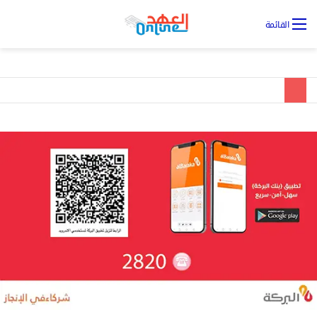
تس
القائمة
ال