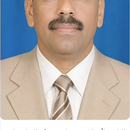
ل
ك
ت
ر
و
ن
ي
ا