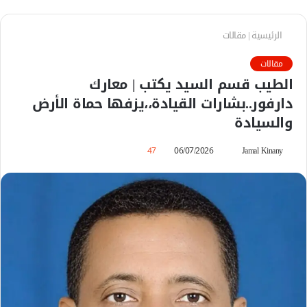
الرئيسية
|
مقالات
مقالات
الطيب قسم السيد يكتب | معارك
دارفور..بشارات القيادة،،يزفها حماة الأرض
والسيادة
Jamal Kinany
أ
06/07/2026
47
ر
س
ل
ب
ر
ي
د
ا
إ