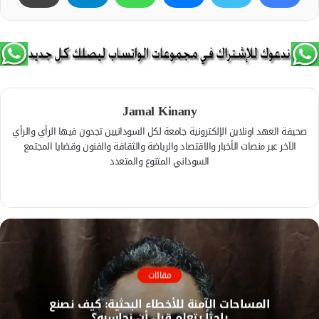
Jamal Kinany
صحيفة العهد اونلاين الإلكترونية جامعة لكل السودانيين تجدون فيها الرأي والرأي
الآخر عبر منصات الأخبار والاقتصاد والرياضة والثقافة والفنون وقضايا المجتمع
السوداني المتنوع والمتعدد
ف
ي
م
س
و
ب
ق
و
ع
ك
ا
مقالات
ل
المساحات الآمنة للأخطاء البحثية: كيف نصنع
و
باحثاً يتعلم قبل أن نحاسبه؟