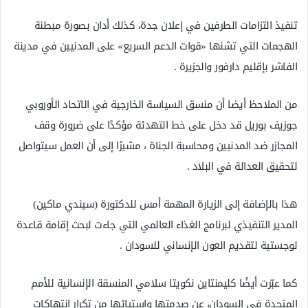
تنفيذ التزامات الطرفين في إعلان جدة، كذلك أدان بصورة مبطنة
الهجمات التي تشنها «قوات الدعم السريع» على المدنيين في مدينة
الفاشر بإقليم دارفور والجزيرة .
من الملاحظ أيضا أن منسق السياسة الخارجية في الاتحاد الأوروبي
جوزيف بوريل قد دخل على خط التهدئة مؤكدًا على ضرورة وقف
المجازر ضد المدنيين ومحاسبة الجناة ، مشيرًا إلى أن العمل سيتواصل
لتحقيق العدالة في البلاد .
هذا بالإضافة إلى الزيارة المهمة أمس للدكتورة (سيندي ماكين)
المدير التنفيذي لبرنامج الغذاء العالمي التي جاءت لبحث إقامة قاعدة
لوجستية لتقديم العون الإنساني للسودان .
كما عبّرت أيضًا كليمنتاين نكويتا سلامي المنسقة الإنسانية للأمم
المتحدة في السودان، عن صدمتها واستيائها من تكرار انتهاكات