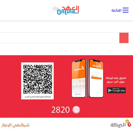
تس
القائمة
ال