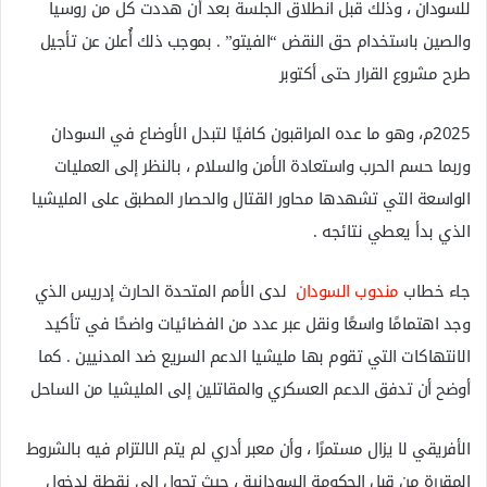
للسودان ، وذلك قبل انطلاق الجلسة بعد أن هددت كل من روسيا
والصين باستخدام حق النقض “الفيتو” . بموجب ذلك أُعلن عن تأجيل
طرح مشروع القرار حتى أكتوبر
2025م، وهو ما عده المراقبون كافيًا لتبدل الأوضاع في السودان
وربما حسم الحرب واستعادة الأمن والسلام ، بالنظر إلى العمليات
الواسعة التي تشهدها محاور القتال والحصار المطبق على المليشيا
الذي بدأ يعطي نتائجه .
جاء خطاب
مندوب السودان
لدى الأمم المتحدة الحارث إدريس الذي
وجد اهتمامًا واسعًا ونقل عبر عدد من الفضائيات واضحًا في تأكيد
الانتهاكات التي تقوم بها مليشيا الدعم السريع ضد المدنيين . كما
أوضح أن تدفق الدعم العسكري والمقاتلين إلى المليشيا من الساحل
الأفريقي لا يزال مستمرًا ، وأن معبر أدري لم يتم الالتزام فيه بالشروط
المقررة من قبل الحكومة السودانية ، حيث تحول إلى نقطة لدخول