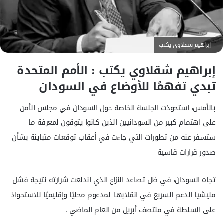
ل
ك
ت
ر
إبراهيم شقلاوي يكتب
و
إبراهيم شقلاوي يكتب : الأمم المتحدة
ن
ي
تبدي تفهمًا للأوضاع في السودان
ا
بالأمس، استحوذت الجلسة الخاصة حول السودان في مجلس الأمن
على اهتمام كبير من السودانيين الذين كانوا يتوقون لمعرفة ما
ستسفر عنه من تطورات التي جاءت في أعقاب توقعات متباينة بشأن
صدور قرارات قاسية
تجاه السودان، في ظل تصاعد النزاع الذي اندلعت شرارته نتيجة فشل
مليشيا الدعم السريع في انقلابها المدعوم محليًا وإقليميًا للاستحواذ
على السلطة في منتصف أبريل من العام الماضي .