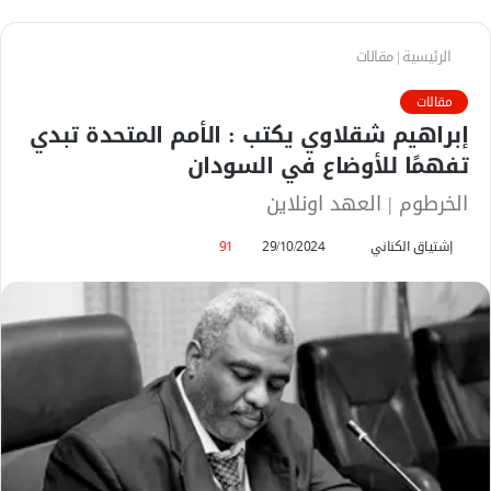
الرئيسية
|
مقالات
مقالات
إبراهيم شقلاوي يكتب : الأمم المتحدة تبدي
تفهمًا للأوضاع في السودان
الخرطوم | العهد اونلاين
إشتياق الكناني
أ
29/10/2024
91
ر
س
ل
ب
ر
ي
د
ا
إ