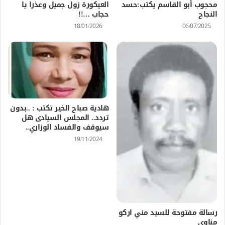
محجوب أبو القاسم يكتب:حسد
العيكورة زول جميل وعذرا يا
النجاح
حجاب …!!
18/01/2026
06/07/2025
هادية صباح الخير تكتب : ..بدون
تردد.. المجلس السيادى هل
سيوقف والفساد الوزاري..
19/11/2024
رسالة مفتوحة للسيد مني اركو
مناوي