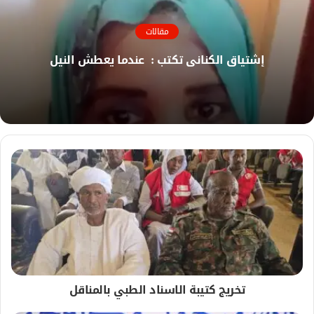
و
ع
ك
ا
مقالات
ل
و
إشتياق الكناني تكتب : عندما يعطش النيل
ي
ب
تخريج كتيبة الاسناد الطبي بالمناقل