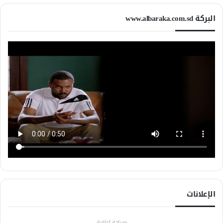
البركة www.albaraka.com.sd
الإعلانات
مساحة إعلانية