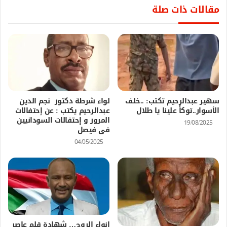
مقالات ذات صلة
سهير عبدالرحيم تكتب: ..خلف
لواء شرطة دكتور نجم الدين
الأسوار..توكأْ علينا يا طلال
عبدالرحيم يكتب : عن إحتفالات
المرور و إحتفالات السودانيين
19/08/2025
فى فيصل
04/05/2025
إنواء الروح… شهادة قلم عاصر