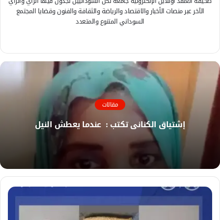
صحيفة العهد اونلاين الإلكترونية جامعة لكل السودانيين تجدون فيها الرأي والرأي
الآخر عبر منصات الأخبار والاقتصاد والرياضة والثقافة والفنون وقضايا المجتمع
السوداني المتنوع والمتعدد
ف
ي
م
س
و
ب
ق
و
ع
ك
ا
مقالات
ل
و
إشتياق الكناني تكتب : عندما يعطش النيل
ي
ب