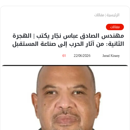
الرئيسية
|
مقالات
مقالات
مهندس الصادق عباس نجّار يكتب | الهجرة
الثانية: من آثار الحرب إلى صناعة المستقبل
Jamal Kinany
أ
22/06/2026
61
ر
س
ل
ب
ر
ي
د
ا
إ
ل