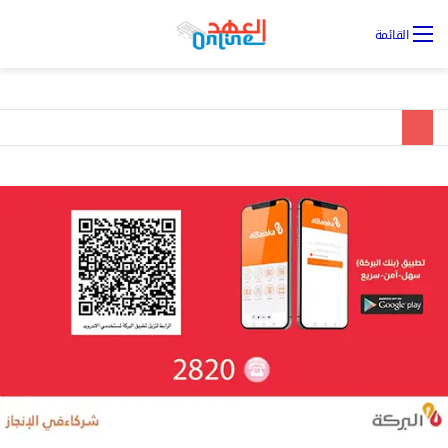
تس
القائمة
ال