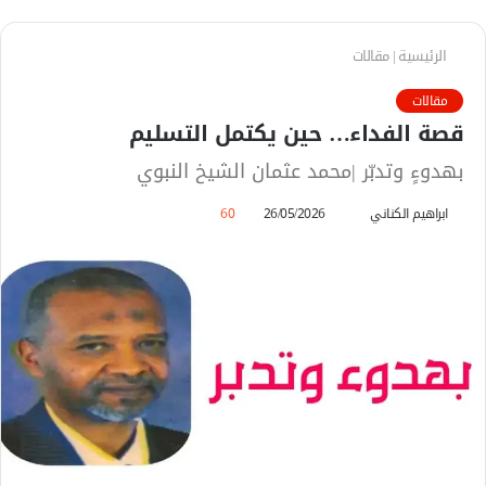
الرئيسية
|
مقالات
مقالات
قصة الفداء… حين يكتمل التسليم
بهدوءٍ وتدبّر |محمد عثمان الشيخ النبوي
ابراهيم الكناني
أ
26/05/2026
60
ر
س
ل
ب
ر
ي
د
ا
إ
ل