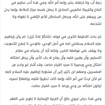
رغبة أب، ولا اجتهاد بشر، وإنما أمر الله. وفي هذا أدب عظيم في
البلاغ والتربية؛ فالمربي الصادق لا يجعل نفسه مركز الطاعة، وإنما يدل
من يربيهم على الله، ويجعل السلطان للأمر الإلهي لا لهواه ولا
لشخصه.
ثم جاءت اللطيفة الكبرى في قوله: {فَانظُرْ مَاذَا تَرَىٰ}. لم يكن إبراهيم
عليه السلام يستفتي ابنه في أصل الوحي، فالوحي لا يُطرح للتصويت،
ولا يوقف على موافقة الناس، ولكنه أراد أن يشركه في مقام
التسليم، وأن يهيئ قلبه، وأن يفتح له باب الأجر، وأن يجعل امتثاله
امتثال وعيٍ وبصيرة لا مجرد انقيادٍ صامت. وقد أشار غير واحدٍ من
المفسرين، ومنهم ابن كثير، إلى أن مشاورة إبراهيم عليه السلام لابنه
لم تكن ترددًا في أمر الله، وإنما كانت تطييبًا لقلبه، وإظهارًا لصبره،
ليكون امتثاله عن وعيٍ ورضا، لا مجرد انقيادٍ صامت.
وفي هذا درسٌ تربوي بالغ: أن التربية الإيمانية لا تقوم على القهر