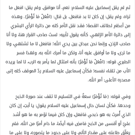
ثم لم يقل إسماعيل عليه السلام: نعم، أنا موافق. ولم يقل: افعل ما
تراه. ولم يقل: إن كان لا بد فافعل. بل قال: {افْعَلْ مَا تُؤْمَرُ}. وهذه
من أعظم لطائف القصة؛ فقد نقل الأمر كله من دائرة الرأي البشري
إلى دائرة الأمر الإلهي. كأنه يقول لأبيه: لستَ صاحب القرار هنا، ولا أنا
صاحب الإذن، وإنما نحن عبدان بين يدي الله؛ فافعل لا ما تشتهي، ولا
ما ترى، ولا ما أوافق عليه أنا، ولكن ما أمرك الله به. ولهذا فسر
الطبري قوله: {افْعَلْ مَا تُؤْمَرُ} بأنه امتثال لما يأمر به الرب، لا لما يريده
الأب من تلقاء نفسه؛ فكأن إسماعيل عليه السلام ردّ الموقف كله إلى
مصدره الأعلى: أمر الله.
وفي قوله: {مَا تُؤْمَرُ} سعةٌ في التسليم لا تقف عند صورة الذبح
وحدها. فكأن لسان حال إسماعيل عليه السلام يقول: يا أبتِ، إن كان
الذي أُمرتَ به هو ذبحي فافعل، وإن كان فيما تؤمر به ما هو أشد
عليّ أو أقسى من الذبح فامضِ فيه أيضًا، ما دام أمرًا من الله. فلم
يعلّق طاعته على مقدار الألم، ولا على حدود ما يتصوره، ولا على ما