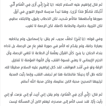
ثم قال إبراهيم عليه السلام لابنه: {يَا بُنَيَّ إِنِّي أَرَىٰ فِي الْمَنَامِ أَنِّي
أَذْبَحُكَ فَانظُرْ مَاذَا تَرَىٰ}. وهنا تبدأ مدرسة الحوار النبوي في أرقّ
صورها وأعظمها؛ فالأمر شديد، لكن الخطاب رقيق، والابتلاء عظيم،
لكن التربية حاضرة، والطاعة كاملة، لكن الرحمة لا تغيب.
وفي قوله: {يَا بُنَيَّ} لطفٌ عجيب. لم يقل: يا إسماعيل، ولم يخاطبه
بعبارة جافة، ولم يقدّم له الأمر في صورة قهرٍ عارٍ من الرحمة، بل ناداه
بنداء الحنان: يا بنيّ. كأن القرآن يعلّمنا أن الطاعة لا تلغي الرحمة، وأن
الحزم الإيماني لا يعني قسوة القلب، وأن الأبوة المؤمنة لا تفارق
الرقة ولو في أشد المواقف. لقد كان إبراهيم عليه السلام مطيعًا لله،
لكنه ظل أبًا رحيمًا؛ فالطاعة هنا لم تجفف القلب، وإنما رتّبت المحبة
ترتيبها الصحيح: محبة الابن عظيمة، ولكن محبة الله أعظم.
ثم قال: {إِنِّي أَرَىٰ فِي الْمَنَامِ}، ولم يقل: إني أريد، أو إني عزمت، أو إني
رأيت رأيًا. لقد نسب الأمر إلى مصدره، ليعلم الابن أن المسألة ليست