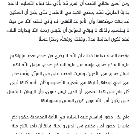
ومن أعمق معاني القصة أن الفرج قد يأتي عند تمام التسليم، لا عند
بداية الطريق. فقد يمضي العبد في الامتحان حتى يظن أن السكين
قد بلغت موضعها، وأن الأمر قد انتهى، ثم يأتي لطف الله من حيث
لا يحتسب. ولذلك لا ينبغي للمؤمن أن يقيس رحمة الله ببدايات البلاء،
فقد تكون الخاتمة فداءً، وفتحًا، ورفعةً، وذكرًا حسنًا.
وقصة الفداء تعلمنا كذلك أن الله لا يضيع من صدق معه. فإبراهيم
عليه السلام صدق، وإسماعيل عليه السلام صدق، فجعل الله لهما
لسان صدق في الآخرين، وبقيت القصة تتلى في القرآن، وتُستحضر
في الحج، وتظهر آثارها في شعيرة الأضحية، وكأن الأمة كلها تُربى
كل عام على هذا المعنى: أن الدين ليس دعوى، وأن الإيمان لا يكتمل
حتى يكون أمر الله فوق هوى النفس ومحبوباتها.
ولم يكن حضور إبراهيم عليه السلام في الأمة المحمدية حضور ذكرٍ
عابر، بل حضور أصلٍ عظيم في الدين والملة. فالقرآن يأمر باتباع ملة