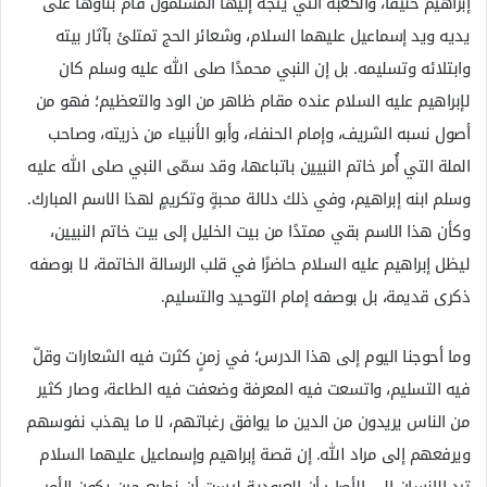
إبراهيم حنيفًا، والكعبة التي يتجه إليها المسلمون قام بناؤها على
يديه ويد إسماعيل عليهما السلام، وشعائر الحج تمتلئ بآثار بيته
وابتلائه وتسليمه. بل إن النبي محمدًا صلى الله عليه وسلم كان
لإبراهيم عليه السلام عنده مقام ظاهر من الود والتعظيم؛ فهو من
أصول نسبه الشريف، وإمام الحنفاء، وأبو الأنبياء من ذريته، وصاحب
الملة التي أُمر خاتم النبيين باتباعها، وقد سمّى النبي صلى الله عليه
وسلم ابنه إبراهيم، وفي ذلك دلالة محبةٍ وتكريمٍ لهذا الاسم المبارك.
وكأن هذا الاسم بقي ممتدًا من بيت الخليل إلى بيت خاتم النبيين،
ليظل إبراهيم عليه السلام حاضرًا في قلب الرسالة الخاتمة، لا بوصفه
ذكرى قديمة، بل بوصفه إمام التوحيد والتسليم.
وما أحوجنا اليوم إلى هذا الدرس؛ في زمنٍ كثرت فيه الشعارات وقلّ
فيه التسليم، واتسعت فيه المعرفة وضعفت فيه الطاعة، وصار كثير
من الناس يريدون من الدين ما يوافق رغباتهم، لا ما يهذب نفوسهم
ويرفعهم إلى مراد الله. إن قصة إبراهيم وإسماعيل عليهما السلام
ترد الإنسان إلى الأصل: أن العبودية ليست أن نطيع حين يكون الأمر