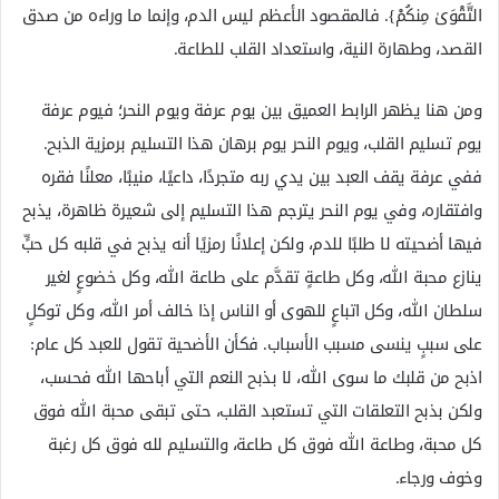
التَّقْوَىٰ مِنكُمْ}. فالمقصود الأعظم ليس الدم، وإنما ما وراءه من صدق
القصد، وطهارة النية، واستعداد القلب للطاعة.
ومن هنا يظهر الرابط العميق بين يوم عرفة ويوم النحر؛ فيوم عرفة
يوم تسليم القلب، ويوم النحر يوم برهان هذا التسليم برمزية الذبح.
ففي عرفة يقف العبد بين يدي ربه متجردًا، داعيًا، منيبًا، معلنًا فقره
وافتقاره، وفي يوم النحر يترجم هذا التسليم إلى شعيرة ظاهرة، يذبح
فيها أضحيته لا طلبًا للدم، ولكن إعلانًا رمزيًا أنه يذبح في قلبه كل حبٍّ
ينازع محبة الله، وكل طاعةٍ تقدَّم على طاعة الله، وكل خضوعٍ لغير
سلطان الله، وكل اتباعٍ للهوى أو الناس إذا خالف أمر الله، وكل توكلٍ
على سببٍ ينسى مسبب الأسباب. فكأن الأضحية تقول للعبد كل عام:
اذبح من قلبك ما سوى الله، لا بذبح النعم التي أباحها الله فحسب،
ولكن بذبح التعلقات التي تستعبد القلب، حتى تبقى محبة الله فوق
كل محبة، وطاعة الله فوق كل طاعة، والتسليم لله فوق كل رغبة
وخوف ورجاء.