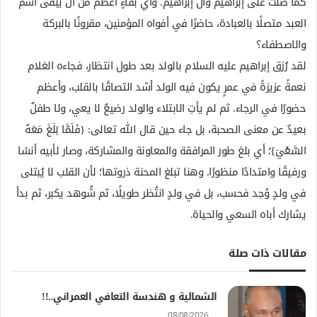
كما صلت على إبراهيم وآل إبراهيم. وأي بقاءٍ أعظم من أن يبقى اسم
العبد متصلًا بالعبادة، حاضرًا في أفواه المؤمنين، مقرونًا بالبركة
والاصطفاء؟
لقد رُزق إبراهيم عليه السلام بالولد بعد طول انتظار، فجاءه الغلام
نعمةً عزيزةً في عمرٍ يكون فيه الولد أشد التصاقًا بالقلب، وأعظم
حضورًا في الرجاء. ثم لم يأتِ الابتلاء والولد رضيعٌ لا يعي، ولا طفلٌ
بعيدٌ عن معنى الصحبة، بل جاء حين قال الله تعالى: {فَلَمَّا بَلَغَ مَعَهُ
السَّعْيَ}؛ أي بلغ طور المرافقة والمعاونة والمشاركة، وصار لأبيه أنسًا
ورفيقًا وامتدادًا منظورًا. وهنا تبلغ المحنة ذروتها؛ لأن القلب لا يُبتلى
في ولدٍ وُجد فحسب، بل في ولدٍ انتُظر طويلًا، ثم شُوهد يكبر، ثم بدأ
يشارك أباه السعي والحياة.
مقالات ذات صلة
الشمالية و هندسة التعافي العمراني..!!
08/08/2026