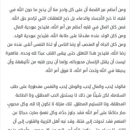
ومن أعظم عبر القصة أن على كل واحدٍ منا أن يذبح ما دون الله في
قلبه، لا ذبح الأجساد والدماء، بل ذبح التعلقات التي تزاحم حق الله.
فمن كان المال في قلبه أعظم من أمر الله، فليذبح عبودية المال.
ومن كان الولد عنده مقدمًا على طاعة الله، فليذبح عبودية الولد.
ومن كان الجاه أو المنصب أو رضا الناس أو لذة النفس أغلى عنده من
رضا الله، فليذبح هذا التعلق حتى يبقى القلب عبدًا لله وحده. فالعبرة
ليست أن يقتل الإنسان محبوباته، وإنما أن يحرر قلبه من تأليهها، وأن
يحبها في الله وتحت أمر الله، لا فوق أمر الله.
فالولد يُحب، والمال يُحب، والوطن يُحب، والنفس مفطورة على طلب
السلامة، لكن شيئًا من ذلك لا يستحق الحب المطلق، ولا الطاعة
المطلقة، ولا التسليم المطلق. تلك منزلة لا تكون إلا لله. وكل محبوبٍ
صار حاكمًا على أمر الله فقد جاوز حدّه، وكل نعمةٍ صارت حجابًا عن
المنعم فقد تحولت إلى فتنة. وقد نبه أهل التربية والقلوب إلى أن
القلب لا يسلم حتى يكون الله أحب إليه من كل محبوب، وأعظم عنده