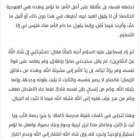
تحتمله نفسه، بل علّقها على أصل الأمر: ما تؤمر. وهذه هي العبودية
الخالصة؛ أن لا يقول العبد لربه: أطيعك في هذا دون ذاك، أو أقبل ما
خفّ وأتردد فيما ثقل، وإنما يقول: ما دام الأمر منك فليس لي إلا
التسليم.
ثم زاد إسماعيل عليه السلام أدبه كمالًا فقال: {سَتَجِدُنِي إِن شَاءَ اللَّهُ
مِنَ الصَّابِرِينَ}. لم يقل: ستجدني صابرًا بإطلاق، ولم يعتمد على قوة
نفسه، ولم يزكِّ ثباته، بل ردّ الأمر إلى مشيئة الله. وهذه من دقائق
الإيمان؛ فالصابر لا يصبر بنفسه، والثابت لا يثبت بقوته وحدها، وإنما
يثبته الله. وكم من إنسانٍ ظن نفسه قادرًا، فلما جاء الامتحان ضعف،
وكم من عبدٍ عرف فقره إلى الله فثبته الله فيما لا تثبت له الجبال.
وهنا تتجلى في كلمات قليلة مدرسة كاملة: يا بنيّ رحمة الأب، ويا
أبتِ برّ الابن، وفانظر ماذا ترى تربية وحوار وبناء بصيرة، وافعل ما تؤمر
تسليمٌ وتوحيدٌ وتجرد لله، وإن شاء الله افتقار إلى الله وعدم اغترار