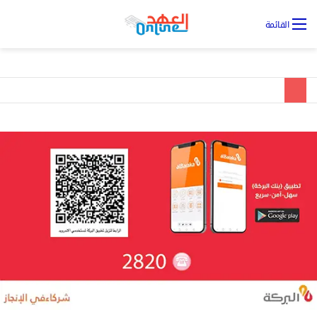
تس
القائمة
ال