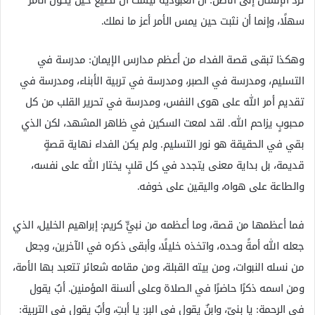
سهلًا، وإنما أن نثبت حين يمس الأمر أعز ما نملك.
وهكذا تبقى قصة الفداء من أعظم مدارس الإيمان: مدرسة في
التسليم، ومدرسة في الصبر، ومدرسة في تربية الأبناء، ومدرسة في
تقديم أمر الله على هوى النفس، ومدرسة في تحرير القلب من كل
محبوبٍ يزاحم الله. لقد لمعت السكين في ظاهر المشهد، لكن الذي
بقي في الحقيقة هو نور التسليم. ولم يكن الفداء نهاية قصةٍ
قديمة، بل بداية معنى يتجدد في كل قلبٍ يختار الله على نفسه،
والطاعة على هواه، واليقين على خوفه.
فما أعظمها من قصة، وما أعظمه من نبيٍّ كريم: إبراهيم الخليل، الذي
جعله الله أمةً وحده، واتخذه خليلًا، وأبقى ذكره في الآخرين، وجعل
من نسله النبوات، ومن بيته القبلة، ومن مقامه شعائر تتعبد بها الأمة،
ومن اسمه ذكرًا حاضرًا في الصلاة وعلى ألسنة المؤمنين. أبٌ يقول
في الرحمة: يا بنيّ، وابنٌ يقول في البر: يا أبتِ، وأبٌ يقول في التربية: