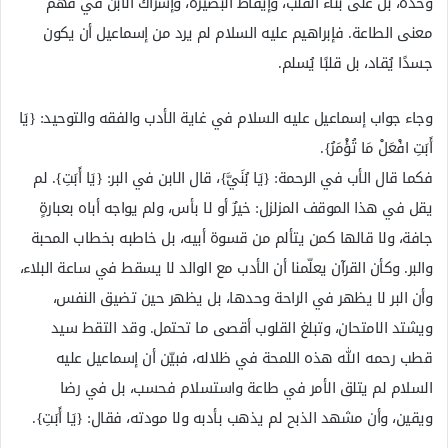
وحده، بل على بناء القلب، وإيقاظ البصيرة، وإشراك الابن في فهم
معنى الطاعة. فإبراهيم عليه السلام لم يرد من إسماعيل أن يكون
جسدًا يُقاد، بل قلبًا يُسلم.
وجاء جواب إسماعيل عليه السلام في غاية الأدب والفقه والتوحيد: {يَا
أَبَتِ افْعَلْ مَا تُؤْمَرُ}.
فكما قال الأب في الرحمة: {يَا بُنَيَّ}، قال الابن في البر: {يَا أَبَتِ}. لم
يقل في هذا الموقف المزلزل: خيرٌ أو لا بأس، ولم يواجه أباه بعبارةٍ
جافة، ولا قالها كمن يتألم من قسوة أبيه، بل خاطبه بخطاب المحبة
والبر. وكأن القرآن يعلّمنا أن الأدب مع الوالد لا يسقط في ساعة البلاء،
وأن البر لا يظهر في الراحة وحدها، بل يظهر حين تضيق النفس،
ويشتد الامتحان، وتبلغ القلوب أقصى ما تحتمل. وقد التقط سيد
قطب رحمه الله هذه اللمحة في ظلاله، فبيّن أن إسماعيل عليه
السلام لم يتلق الأمر في طاعة واستسلام فحسب، بل في رضا
ويقين، وأن مشهد الذبح لم يذهب بأدبه ولا مودته، فقال: {يَا أَبَتِ}.