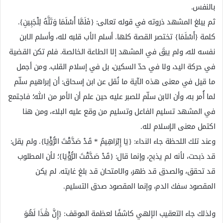
بالنفس.
ثم يبلغ المشهد ذروته في قوله تعالى: {فَلَمَّا أَسْلَمَا وَتَلَّهُ لِلْجَبِينِ}.
كلمة {أَسْلَمَا} تختصر القصة كلها. أسلم الأب قلبه لله، وأسلم الابن
نفسه لله، ولم يبقَ في المشهد إلا الطاعة الخالصة. فلم تكن القضية
في حركة اليد، ولا في حدّ السكين، بل في إسلام القلب. ومن أجمل
ما قيل في معنى هذه الآية ما نُقل عن ابن إسحاق: أن إبراهيم سلّم
لما أُمر به، وأن الابن سلّم للصبر عليه حين علم أن الأمر من الله؛ فاجتمع
في المشهد تسليم الفاعل وتسليم من وقع عليه البلاء، ومن هنا
اكتمل معنى الإسلام لله.
وعند تلك اللحظة جاء النداء: {يَا إِبْرَاهِيمُ * قَدْ صَدَّقْتَ الرُّؤْيَا}. ولم يقل:
قد ذبحت، لأنه لم يذبح، وإنما قال: {قَدْ صَدَّقْتَ الرُّؤْيَا}؛ لأن المطلوب
قد تحقق، والصدق قد ظهر، والامتحان قد بلغ غايته. لم يكن
المقصود سفك الدم، وإنما المقصود صدق التسليم.
ولذلك جاء التعقيب الإلهي كاشفًا لعظمة الموقف: {إِنَّ هَٰذَا لَهُوَ