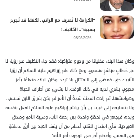
“الكرامة لا تُصرف مع الراتب، لكنها قد تُجرح
بسببه”.. الكاتبة..!
08/08/2026
وكان هذا البلاء عظيمًا من وجوهٍ متراكبة؛ فقد جاء التكليف عبر رؤيا، لا
عبر خطابٍ مباشرٍ مسموع، ومع ذلك علم إبراهيم عليه السلام أن رؤيا
الأنبياء حق، فمضى إلى الامتثال بلا تردد. وكان البلاء متعلقًا بأعز
محبوبٍ بشري لديه في ذلك الوقت، لا بشيءٍ من أطراف الحياة
وهوامشها. ثم زادت المحنة شدةً أن الأمر لم يكن بفراق الابن فحسب،
ولا بتسليمه إلى غيره، بل بأن يباشر إبراهيم عليه السلام الفعل بنفسه
ويده، فيجمع في لحظةٍ واحدة بين رحمة الأب، وهيبة الأمر، وصدق
العبودية. فأي امتحانٍ للقلب أعظم من أن يقف العبد بين أرقّ عاطفةٍ
في النفس، وأعظم أمرٍ في الوجود: أمر الله؟