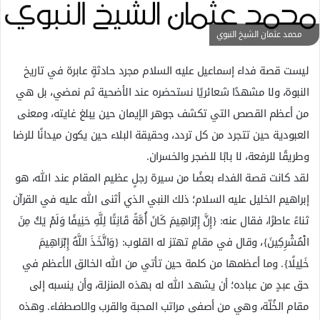
ك
ت
محمد عثمان الشيخ النبوي
ر
و
ليست قصة فداء إسماعيل عليه السلام مجرد حادثةٍ عابرة في تاريخ
ن
النبوة، ولا مشهدًا شعائريًا نستحضره عند الأضحية ثم نمضي، بل هي
ي
من أعظم القصص التي تكشف جوهر الإيمان حين يبلغ غايته، ومعنى
ا
العبودية حين تتجرد من كل تردد، وحقيقة البلاء حين يكون ميدانًا للرضا
وطريقًا للرفعة، لا بابًا للضجر والخسران.
لقد كانت قصة الفداء بعضًا من سيرة رجلٍ عظيم المقام عند الله، هو
إبراهيم الخليل عليه السلام؛ ذلك النبي الذي أثنى الله عليه في القرآن
ثناءً عاطرًا، فقال عنه: {إِنَّ إِبْرَاهِيمَ كَانَ أُمَّةً قَانِتًا لِلَّهِ حَنِيفًا وَلَمْ يَكُ مِنَ
الْمُشْرِكِينَ}، وقال في مقامٍ تهتز له القلوب: {وَاتَّخَذَ اللَّهُ إِبْرَاهِيمَ
خَلِيلًا}. وما أعظمها من كلمة حين تأتي من الله الخالق الأعظم في
حق عبدٍ من عباده؛ أن يشهد الله له بهذه المنزلة، وأن ينسبه إلى
مقام الخُلّة، وهي من أصفى مراتب المحبة والقرب والاصطفاء. وهذه