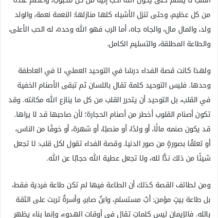
من كل عظيم، وحتى تنزل الأشياء كلها منازلها: النعمة نعمة، والولد
ولد، والمال مال، والجاه جاه، أما الرب فهو الله وحده، له الحب الأعلى،
والطاعة المطلقة، والتسليم الكامل.
ولهذا كانت قصة الفداء درسًا في التوحيد العملي، لا في العاطفة
وحدها. فليس التوحيد كلمة تقال باللسان ثم تبقى الأصنام الخفية
في القلب، بل التوحيد أن يتحرر القلب من كل ما ينازع الله مكانته. وقد
تكون أصنام القلوب أخطر من أصنام الحجارة؛ لأن صاحبها قد لا يراها.
قد يكون صنمه مالًا، أو ولدًا، أو منصبًا، أو شهرة، أو خوفًا من الناس،
أو تعلقًا بصورةٍ من صور الدنيا. وقصة الفداء تقول لكل قلب: لا تجعل
شيئًا من ذلك ندًّا لله، ولا تجعل عطية الله حجابًا عن الله.
ومن لطائف القصة كذلك أن الطاعة فيها لم تكن طاعة فردية فقط،
بل طاعة بيتٍ مؤمن: أبٌ مستسلم، وابنٌ صابر، وأسرةٌ تربت على الثقة
بالله. فالإيمان ليس كلماتٍ تقال في أوقات الهدوء، وإنما بناء يظهر