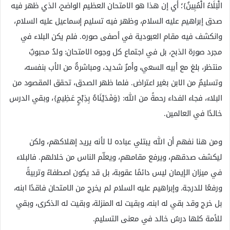
الْبَلَاءُ الْمُبِينُ}؛ أي إن هذا هو الامتحان العظيم الواضح، الذي ظهر فيه
صدق إبراهيم عليه السلام، وظهر فيه تسليم إسماعيل عليه السلام،
وانكشف فيه مقام العبودية في أصفى صوره. فلم يكن البلاء في
مجرد صورة الذبح، بل في اجتماع كل وجوه الامتحان: ولدٌ محبوبٌ
منتظر، بلغ مع أبيه السعي، وأمرٌ شديد، ومباشرةٌ من الأب بنفسه،
وتسليمٌ من الابن بغير اعتراض. فلما ظهر الصدق، تحقق المقصود من
البلاء، فجاء الفداء رحمةً من الله: {وَفَدَيْنَاهُ بِذِبْحٍ عَظِيمٍ}، وبقي الدرس
خالدًا في العالمين.
ومن هنا نفهم أن الله يبتلي عباده لا لأنه يريد إهلاكهم، ولكن
ليكشف صدقهم، ويرفع مقامهم، ويعلّم الناس من خلالهم. فالبلاء
في ميزان الإيمان ليس دائمًا عقوبة، بل قد يكون اصطفاءً وتربيةً
ورفعًا للدرجة. وإبراهيم عليه السلام لم يخرج من الامتحان فاقدًا ابنه،
بل خرج وقد بقي له ابنه، وبقيت له المنزلة، وبقيت له الذكرى، وبقي
للأمة كلها درسٌ خالد في معنى التسليم.