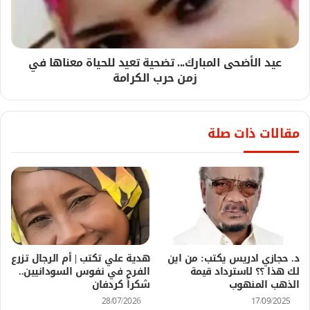
عيد الأضحى المبارك... تضحية تعيد للحياة معناها في
زمن حرب الكرامة
مقالات ذات صلة
د. حجازي ادريس يكتب: من اين
هدية علي تكتب | أم الرجال تزرع
لك هذا ؟؟ لاسترداد قيمة
الفرح في نفوس السودانيين..
الذهب المنهوب
شكراً كردفان
28/07/2026
17/09/2025