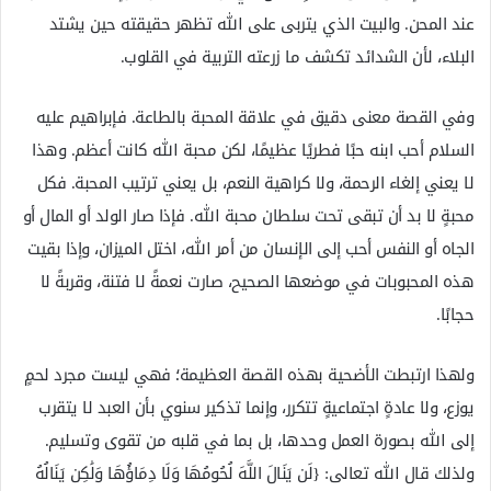
عند المحن. والبيت الذي يتربى على الله تظهر حقيقته حين يشتد
البلاء، لأن الشدائد تكشف ما زرعته التربية في القلوب.
وفي القصة معنى دقيق في علاقة المحبة بالطاعة. فإبراهيم عليه
السلام أحب ابنه حبًا فطريًا عظيمًا، لكن محبة الله كانت أعظم. وهذا
لا يعني إلغاء الرحمة، ولا كراهية النعم، بل يعني ترتيب المحبة. فكل
محبةٍ لا بد أن تبقى تحت سلطان محبة الله. فإذا صار الولد أو المال أو
الجاه أو النفس أحب إلى الإنسان من أمر الله، اختل الميزان، وإذا بقيت
هذه المحبوبات في موضعها الصحيح، صارت نعمةً لا فتنة، وقربةً لا
حجابًا.
ولهذا ارتبطت الأضحية بهذه القصة العظيمة؛ فهي ليست مجرد لحمٍ
يوزع، ولا عادةٍ اجتماعيةٍ تتكرر، وإنما تذكير سنوي بأن العبد لا يتقرب
إلى الله بصورة العمل وحدها، بل بما في قلبه من تقوى وتسليم.
ولذلك قال الله تعالى: {لَن يَنَالَ اللَّهَ لُحُومُهَا وَلَا دِمَاؤُهَا وَلَٰكِن يَنَالُهُ