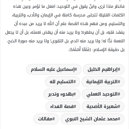
فانظر ماذا ترى، وابنٌ يقول في التوحيد: افعل ما تؤمر. وبين هذه
الكلمات القليلة تتجلى مدرسة كاملة في الإيمان، والأدب، والتربية،
والتسليم. ومن فهم هذه القصة علم أن الله لا يريد من عبده أن
يفقد قلبه، بل أن يطهره؛ ولا يريد منه أن يبغض نعمته، بل أن لا يجعل
النعمة ندًّا له؛ ولا يريد منه الدم، بل التقوى؛ ولا يريد منه صورة الذبح،
بل حقيقة الإسلام: {فَلَمَّا أَسْلَمَا}.
إبراهيم الخليل
إسماعيل عليه السلام
التربية الإيمانية
التسليم لله
التوحيد العملي
بهدوء وتدبر
شعيرة الأضحية
قصة الفداء
محمد عثمان الشيخ النبوي
مقالات