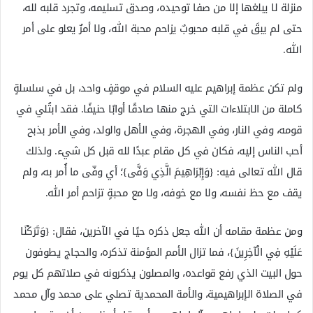
منزلة لا يبلغها إلا من صفا توحيده، وصدق تسليمه، وتجرد قلبه لله،
حتى لم يبقَ في قلبه محبوبٌ يزاحم محبة الله، ولا أمرٌ يعلو على أمر
الله.
ولم تكن عظمة إبراهيم عليه السلام في موقفٍ واحد، بل في سلسلةٍ
كاملة من الابتلاءات التي خرج منها صادقًا أوابًا حنيفًا. فقد ابتُلي في
قومه، وفي النار، وفي الهجرة، وفي الأهل والولد، وفي الأمر بذبح
أحب الناس إليه، فكان في كل مقام عبدًا لله قبل كل شيء. ولذلك
قال الله تعالى فيه: {وَإِبْرَاهِيمَ الَّذِي وَفَّى}؛ أي وفّى ما أُمر به، ولم
يقف مع حظ نفسه، ولا مع خوفه، ولا مع محبةٍ تزاحم أمر الله.
ومن عظمة مقامه أن الله جعل ذكره حيًا في الآخرين، فقال: {وَتَرَكْنَا
عَلَيْهِ فِي الْآخِرِينَ}، فما تزال الأمم المؤمنة تذكره، والحجاج يطوفون
حول البيت الذي رفع قواعده، والمصلون يذكرونه في صلاتهم كل يوم
في الصلاة الإبراهيمية، والأمة المحمدية تصلي على محمد وآل محمد