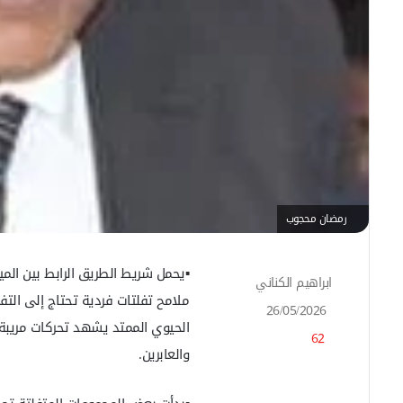
رمضان محجوب
​▪️يحمل شريط الطريق الرابط بين المي
ابراهيم الكناني
أ
ملامح تفلتات فردية تحتاج إلى التف
ر
26/05/2026
س
الحيوي الممتد يشهد تحركات مريبة ت
62
ل
والعابرين.
ب
ر
ي