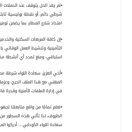
​▪️لم يعد الحل يتوقف عند الحملات 
شرطي دائم، أو نقطة بوليسية ثابتة
امتداد شارع المطار، بما يضمن توفير
​▪️إن كافة المربعات السكنية والخد
التأمينية وتنشيط العمل الوقائي با
استباقي، ومنع تمدد أي أنشطة مخال
​▪️أخي العزيز، سعادة اللواء شرطة م
المهني مع هذا الملف الحرج، وعزمك
في إدارة الملفات الأمنية وقدرة فا
​▪️نعلم تمامًا من واقع متابعتنا ل
الظروف، لذا تأتي هذه السطور من و
سعادة اللواء الكودابي… أدركوا الم