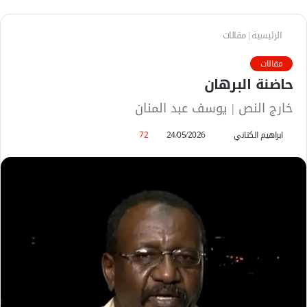
الرئيسية
|
مقالات
مقالات
حاضنة البرهان
خارج النص | يوسف عبد المنان
ابراهيم الكناني
أ
24/05/2026
72
ر
س
ل
ب
ر
ي
د
ا
إ
ل