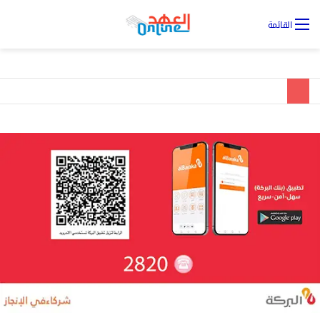
تس
القائمة
ال