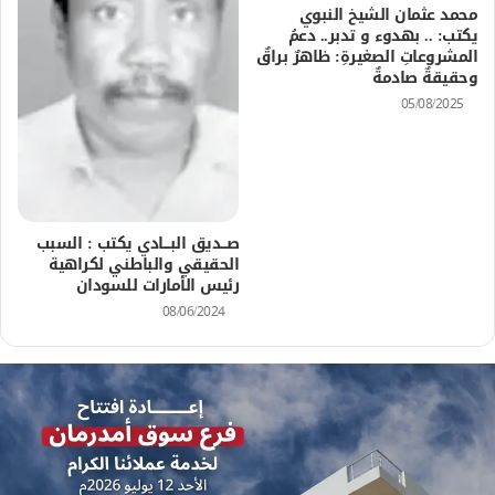
محمد عثمان الشيخ النبوي
يكتب: .. بهدوء و تدبر.. دعمُ
المشروعاتِ الصغيرةِ: ظاهرٌ براقٌ
وحقيقةٌ صادمةٌ
05/08/2025
صـــديق البــــادي يكتب : السبب
الحقيقي والباطني لكراهية
رئيس الأمارات للسودان
08/06/2024