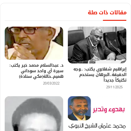
مقالات ذات صلة
د. عبدالسلام محمد خير يكتب:
إبراهيم شقلاوي يكتب: ..وجه
سيرة أي واحد سوداني
الحقيقة..البرهان يستخدم
هميم..حالة(مكي سنادة)
تكتيكاً جديداً
20/03/2022
29/11/2025