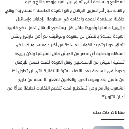
المطامع والسلطة التي تفرق بين المرء وزوجه والأخ وأخيه
وهناك خيار آخر للفريق البرهان وهو العودة الحاضنة “القحتاوية” وهي
حاضنة مستعدة لدعمه وادغامه في منظومة الإمارات وإسرائيل
وإثيوبيا والمانيا وأمريكا ولكن هل يستطيع البرهان تحمل دفع فاتورة
العودة لقحت؟ بالتنصّل عن عهوده ومواثيقه مع أهل دارفور ونقض
اتفاق جوبا وتجريد القوات المسلحة من أكبر داعميها وتركها في
السهلة وتصفية أي عنصر من الجيش قاتل المليشيا ولكن بزريعة
تصفية الجيش من الإسلاميين وهل العودة لقحت تضمن للبرهان
وجوداً في السلطة بعد انقضاء الفترة الانتقالية التي لن تطول أكثر
من عامين بعد وقوف الحرب والعامين لاتعدو الا لمحة من تاريخ
الشعوب والأمم وهل تستطيع قحت تنظيم انتخابات نظيفة مبرأة من
أدران التزوير؟!.
مقالات ذات صلة