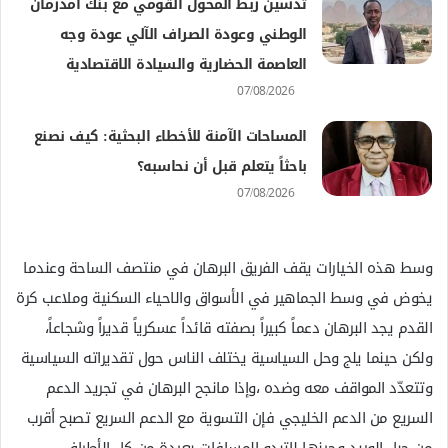
تدشين ربط المحول القومي مع بنك أمدرمان
الوطني وعودة الصراف الآلي عودة وجه
العاصمة الحضارية والسيادة الاقتصادية
07/08/2026
المساحات الآمنة للأخطاء البحثية: كيف نصنع
باحثاً يتعلم قبل أن نحاسبه؟
07/08/2026
وسط هذه الخيارات يقف الفريق البرهان في منتصف الساحة وعندما
يخوض في وسط الجماهير في الأسواق والاحياء السكنية وملاعب كرة
القدم يجد البرهان دعماً كبيراً بصفته قائداً عسكرياً قديراً وشجاعاً،
ولكن حينما يلج وحل السياسية يختلف الناس حول تقديراته السياسية
وتتعدّد المواقف معه وضده ،وإذا مانجح البرهان في تجريد الدعم
السريع من الدعم الخليجي فإن التسوية مع الدعم السريع تصبح أقرب
من حبل الوريد وحينها لاتبدو المسافات بعيدة من كل الأطراف.