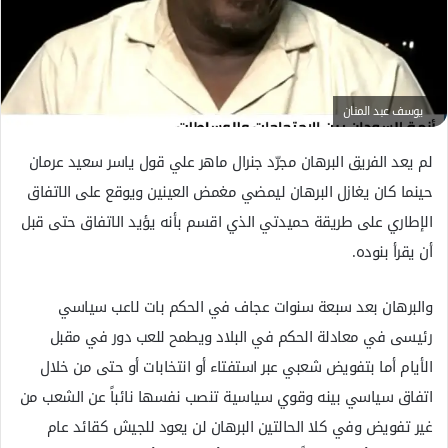
ك
ت
ر
و
ن
يوسف عبد المنان
ي
ا
لم يعد الفريق البرهان مجرّد جنرال ماهر علي قول ياسر سعيد عرمان
حينما كان يغازل البرهان ليمضي مغمض العينين ويوقع على الاتفاق
الإطاري على طريقة حميدتي الذي اقسم بأنه يؤيد الاتفاق حتى قبل
أن يقرأ بنوده.
والبرهان بعد سبعة سنوات عجاف في الحكم بات لاعب سياسي
رئيسى في معادلة الحكم في البلاد ويطمح للعب دور في مقبل
الأيام أما بتفويض شعبي عبر استفتاء أو انتخابات أو حتى من خلال
اتفاق سياسي بينه وقوي سياسية تنصب نفسها نائباً عن الشعب من
غير تفويض وفي كلا الحالتين البرهان لن يعود للجيش كقائد عام