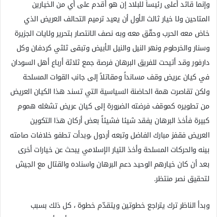
وإنما قائد أعلى رئيساً للبلاد إن هو أقدم على أي من الخيارين
المتاحين ولا خيار ثالث الأول أن يعيد ترميم التحالف العريض الذي
خاض معه الحرب وحقّق معه وبه نصف الانتصار بتحرير ولايات الجزيرة
وسنار والخرطوم ونهر النيل والنيل الأبيض وتبقى ثلثي كردفان وكل
دارفور وقد أتيحت للفريق البرهان فرصة جمع ثلاثة أرباع أهل السودان
في كيان عريض وقف مسانداً ومقاتلاً إلى جانب القوات المسلحة
ولكن تقاصرت همة الحاضنة السياسية التي تسند هذا الكيان العريض
من تطويره كموقف فرضته الضرورة إلى كيان عريض تشغله هموم
كبيرة فأخذ البرهان يفقد شيئا فشيئاً بعض أركان هذا التكوين
العريض فقفز مبارك الفاضل وتبعه أردول ،وبدأت تطفو خلافات صامته
بينه والحركات المسلحة وأخذ التيار الإسلامي يبحث عن خيارات أخرى
بعد أن كان خيارهم الوحيد دعم البرهان واسناده والقتال مع الجيش
لتحقيق نصر منتظر.
وبدأ الناظر ترك يتراجع خطوتين ويتقدّم خطوة ، كل ذلك بسبب