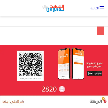
تس
القائمة
ال