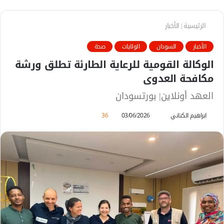
الرئيسية
|
الأخبار
الأخبار
السودان
الولايات
صحة
الوكالة القومية للرعاية الطارئة تطلق ورشة
مكافحة العدوى
العهد أونلاين| بورتسودان
ابراهيم الكناني
أ
03/06/2026
36
ر
س
ل
ب
ر
ي
د
ا
إ