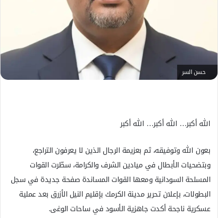
ك
ت
ر
و
ن
ي
حسن السر
ا
الله أكبر… الله أكبر… الله أكبر
بعون الله وتوفيقه، ثم بعزيمة الرجال الذين لا يعرفون التراجع،
وبتضحيات الأبطال في ميادين الشرف والكرامة، سطّرت القوات
المسلحة السودانية ومعها القوات المساندة صفحة جديدة في سجل
البطولات، بإعلان تحرير مدينة الكرمك بإقليم النيل الأزرق بعد عملية
عسكرية ناجحة أكدت جاهزية الأسود في ساحات الوغى.