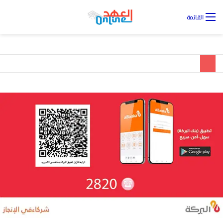
تس
القائمة
ال