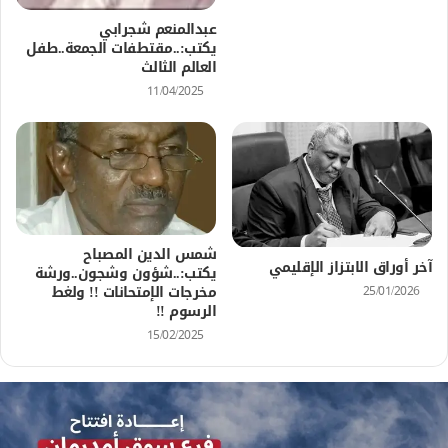
عبدالمنعم شجرابي
يكتب:..مقتطفات الجمعة..طفل
العالم الثالث
11/04/2025
شمس الدين المصباح
آخر أوراق الابتزاز الإقليمي
يكتب:..شؤون وشجون..ورشة
مخرجات الإمتحانات !! ولغط
25/01/2026
الرسوم !!
15/02/2025