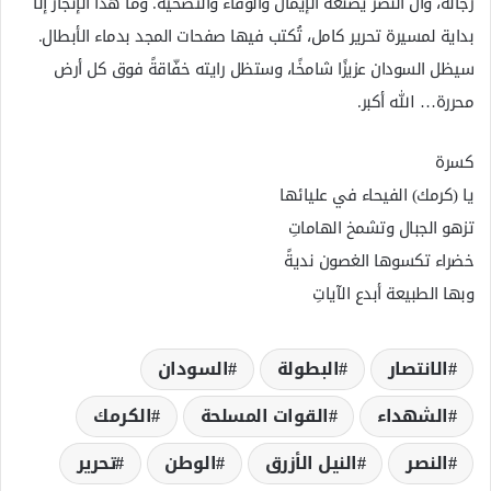
رجاله، وأن النصر يصنعه الإيمان والوفاء والتضحية. وما هذا الإنجاز إلا
بداية لمسيرة تحرير كامل، تُكتب فيها صفحات المجد بدماء الأبطال.
سيظل السودان عزيزًا شامخًا، وستظل رايته خفّاقةً فوق كل أرض
محررة… الله أكبر.
كسرة
يا (كرمك) الفيحاء في عليائها
تزهو الجبال وتشمخ الهاماتِ
خضراء تكسوها الغصون نديةً
وبها الطبيعة أبدع الآياتِ
الانتصار
البطولة
السودان
الشهداء
القوات المسلحة
الكرمك
النصر
النيل الأزرق
الوطن
تحرير