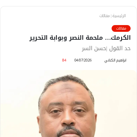
الرئيسية
|
مقالات
مقالات
الكرمك… ملحمة النصر وبوابة التحرير
حد القول |حسن السر
ابراهيم الكناني
أ
04/07/2026
84
ر
س
ل
ب
ر
ي
د
ا
إ
ل