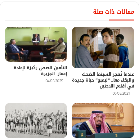
مقالات ذات صلة
التأمين الصحي ركيزة لإعادة
إعمار الجزيرة
عندما تُفجر السينما الضحك
والبكاء معا.. “ليمبو” حياة جديدة
04/05/2025
في أفلام اللاجئين
06/08/2021