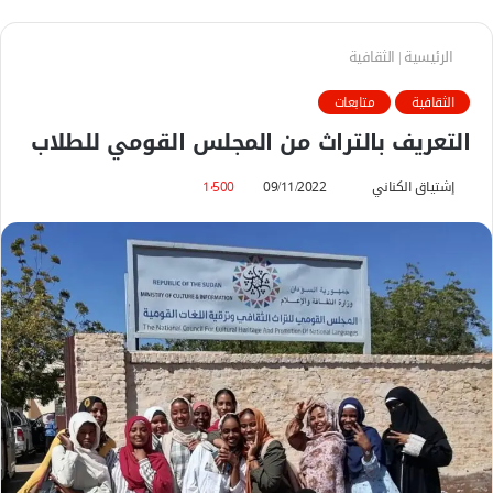
الرئيسية
|
الثقافية
الثقافية
متابعات
التعريف بالتراث من المجلس القومي للطلاب
إشتياق الكناني
أ
09/11/2022
1٬500
ر
س
ل
ب
ر
ي
د
ا
إ
ل
ك