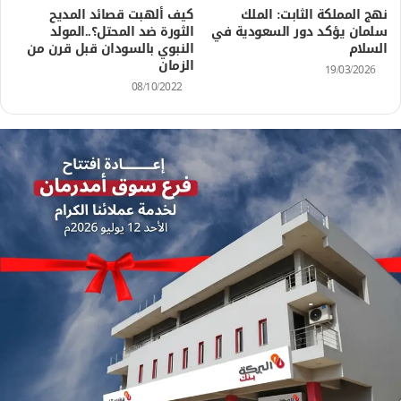
نهج المملكة الثابت: الملك
كيف ألهبت قصائد المديح
سلمان يؤكد دور السعودية في
الثورة ضد المحتل؟..المولد
السلام
النبوي بالسودان قبل قرن من
الزمان
19/03/2026
08/10/2022