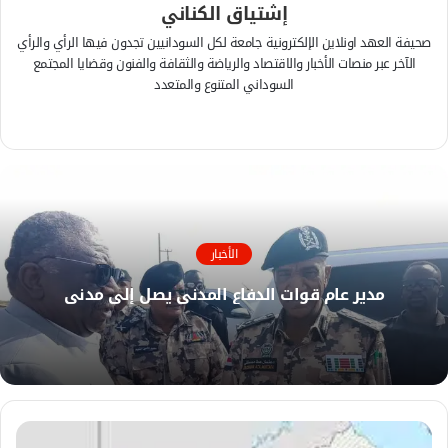
إشتياق الكناني
صحيفة العهد اونلاين الإلكترونية جامعة لكل السودانيين تجدون فيها الرأي والرأي
الآخر عبر منصات الأخبار والاقتصاد والرياضة والثقافة والفنون وقضايا المجتمع
السوداني المتنوع والمتعدد
ف
ي
م
س
و
ب
ق
و
ع
ك
ا
الأخبار
ل
و
مدير عام قوات الدفاع المدني يصل إلى مدني
ي
ب