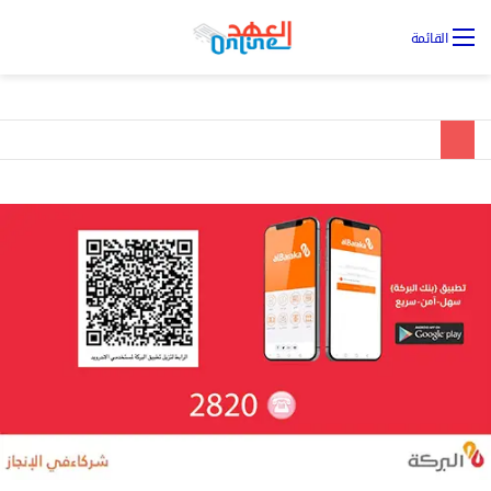
تس
القائمة
ال