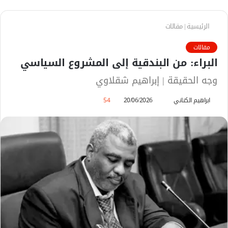
الرئيسية
|
مقالات
مقالات
البراء: من البندقية إلى المشروع السياسي
وجه الحقيقة | إبراهيم شقلاوي
ابراهيم الكناني
أ
20/06/2026
54
ر
س
ل
ب
ر
ي
د
ا
إ
ل