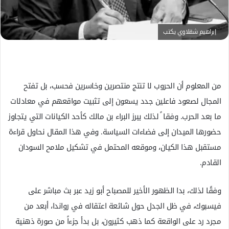
ك
ت
ر
إبراهيم شقلاوي يكتب
و
ن
ي
ا
من المعلوم أن الحروب لا تنتج منتصرين وخاسرين فحسب، بل تفتح
المجال لصعود فاعلين جدد يسعون إلى تثبيت مواقعهم في معادلات
ما بعد الحرب. وفقا ً لذلك يبرز البراء بن مالك كأحد الكيانات التي يتجاوز
حضورها الميدان إلى فضاءات السياسة. وفي هذا المقال نحاول قراءة
مستقبل هذا الكيان، وموقعه المحتمل في تشكيل ملامح السودان
القادم.
وفقًا لذلك، بدا الظهور الأخير للمصباح أبو زيد عبر بث مباشر على
فيسبوك، في ظل الجدل حول شائعة اعتقاله في رواندا، أبعد من
مجرد رد على الواقعة كما ذهب كثيرون، بل بدأ جزءاً من صورة ذهنية