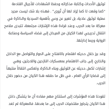
توثيق الأحداث وكتابة مذكراته وحفظ الشهادات للأجيال القادمة
“كما وقعت لا كما يُراد لها أن تُروى” . فهذه بلا شك ليست مجرد
عملية توثيق عادية، بل تعبير عن وعي بأهمية السردية والذاكرة في
معركة ما بعد الحرب. وعند قراءة هذه الإشارات مجتمعة، تتبدى ملامح
انتقال تدريجي لهذا الكيان من الميدان إلى فضاء السياسة وصناعة
الرواية وربما إدارتها.
وقد برز خلال حديثه اهتمام بالانفتاح على الحوار والتواصل مع الداخل
والخارج، إلى جانب الاهتمام بمعسكرات النازحين واللاجئين، وهي
إشارات تكمل حديثه عن التوثيق وبناء الذاكرة، وتعكس انتقالاً منتبهاً
إلى قضايا الرأي العام ، في ظل ما حققه هذا الكيان من حضور خلال
الحرب.
تقودنا هذه المؤشرات إلى استنتاج مهم مفاده أن ما يتشكل داخل
هذا الكيان يتجاوز مقتضيات الحرب إلى ما بعدها. فالمعركة لم تعد