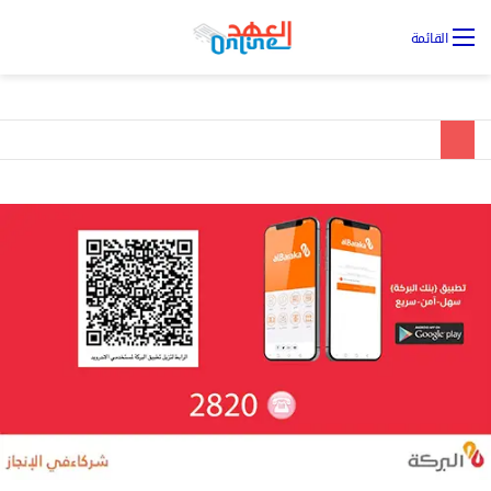
تس
القائمة
ال