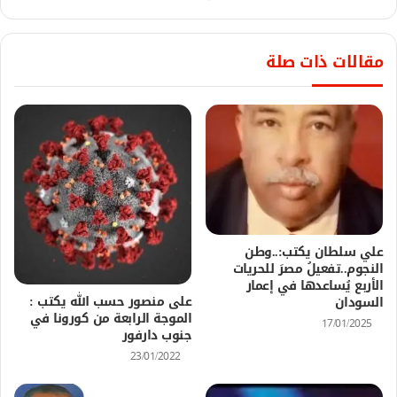
مقالات ذات صلة
علي سلطان يكتب:..وطن
النجوم..تفعيلُ مصرَ للحريات
الأربع يُساعدها في إعمار
على منصور حسب الله يكتب :
السودان
الموجة الرابعة من كورونا في
17/01/2025
جنوب دارفور
23/01/2022