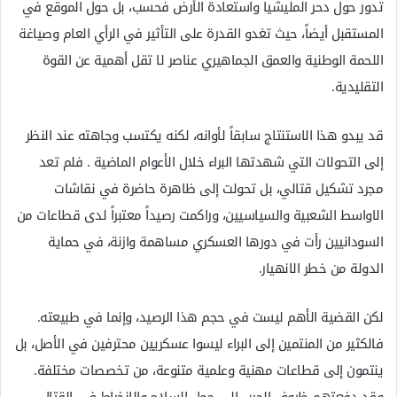
تدور حول دحر المليشيا واستعادة الأرض فحسب، بل حول الموقع في
المستقبل أيضاً، حيث تغدو القدرة على التأثير في الرأي العام وصياغة
اللحمة الوطنية والعمق الجماهيري عناصر لا تقل أهمية عن القوة
التقليدية.
قد يبدو هذا الاستنتاج سابقاً لأوانه، لكنه يكتسب وجاهته عند النظر
إلى التحولات التي شهدتها البراء خلال الأعوام الماضية . فلم تعد
مجرد تشكيل قتالي، بل تحولت إلى ظاهرة حاضرة في نقاشات
الاواسط الشعبية والسياسيين، وراكمت رصيداً معتبراً لدى قطاعات من
السودانيين رأت في دورها العسكري مساهمة وازنة، في حماية
الدولة من خطر الانهيار.
لكن القضية الأهم ليست في حجم هذا الرصيد، وإنما في طبيعته.
فالكثير من المنتمين إلى البراء ليسوا عسكريين محترفين في الأصل، بل
ينتمون إلى قطاعات مهنية وعلمية متنوعة، من تخصصات مختلفة.
وقد دفعتهم ظروف الحرب إلى حمل السلاح والانخراط في القتال،