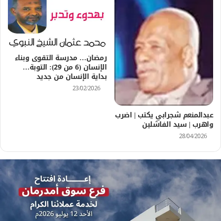
رمضان… مدرسة التقوى وبناء
الإنسان (6 من 29): التوبة…
بداية الإنسان من جديد
23/02/2026
عبدالمنعم شجرابي يكتب | اضرب
واهرب | سيد الفاشلين
28/04/2026