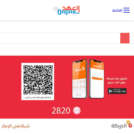
تس
القائمة
ال