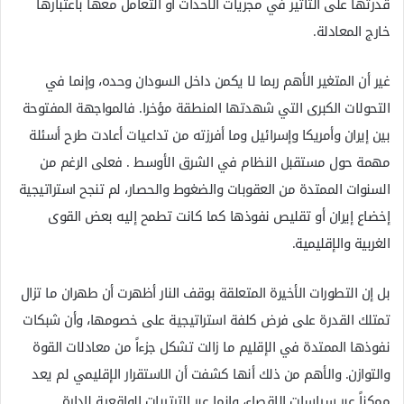
قدرتها على التأثير في مجريات الأحداث أو التعامل معها باعتبارها
خارج المعادلة.
غير أن المتغير الأهم ربما لا يكمن داخل السودان وحده، وإنما في
التحولات الكبرى التي شهدتها المنطقة مؤخرا. فالمواجهة المفتوحة
بين إيران وأمريكا وإسرائيل وما أفرزته من تداعيات أعادت طرح أسئلة
مهمة حول مستقبل النظام في الشرق الأوسط . فعلى الرغم من
السنوات الممتدة من العقوبات والضغوط والحصار، لم تنجح استراتيجية
إخضاع إيران أو تقليص نفوذها كما كانت تطمح إليه بعض القوى
الغربية والإقليمية.
بل إن التطورات الأخيرة المتعلقة بوقف النار أظهرت أن طهران ما تزال
تمتلك القدرة على فرض كلفة استراتيجية على خصومها، وأن شبكات
نفوذها الممتدة في الإقليم ما زالت تشكل جزءاً من معادلات القوة
والتوازن. والأهم من ذلك أنها كشفت أن الاستقرار الإقليمي لم يعد
ممكناً عبر سياسات الإقصاء، وإنما عبر الترتيبات الواقعية لإدارة