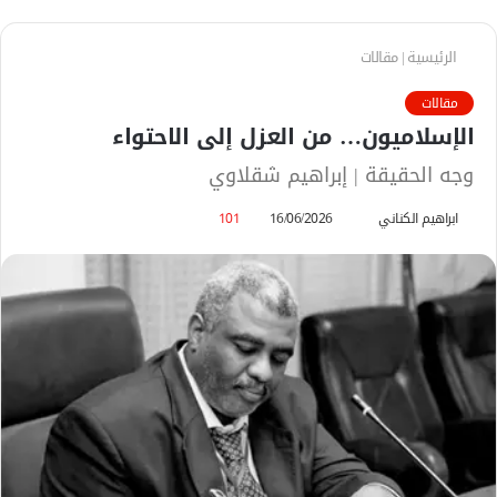
الرئيسية
|
مقالات
مقالات
الإسلاميون… من العزل إلى الاحتواء
وجه الحقيقة | إبراهيم شقلاوي
ابراهيم الكناني
أ
16/06/2026
101
ر
س
ل
ب
ر
ي
د
ا
إ
ل