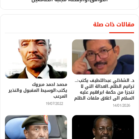
مقالات ذات صلة
د. الشاذلي عبداللطيف يكتب:..
محمد احمد مبروك
ترانيم الظلم..العدالة التي لا
يكتب:الوسيط المقبول والنذير
تتجزا من حكمة ابراهيم عليه
المرعب
السلام الى اغلاق ملفات الظلم
19/07/2022
14/01/2026