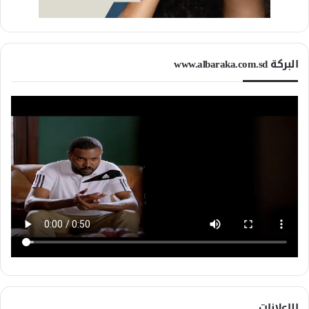
البركة www.albaraka.com.sd
الإعلانات