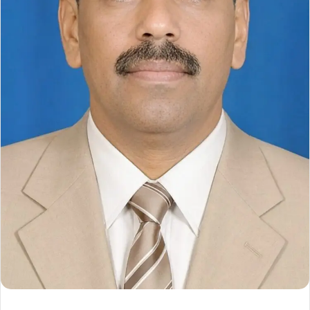
ل
ك
ت
ر
و
ن
ي
ا