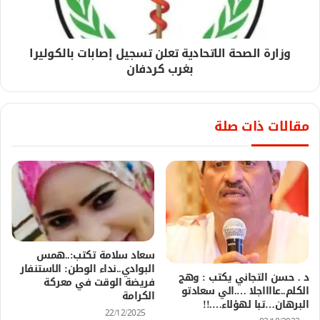
وزارة الصحة الاتحادية تعلن تسجيل إصابات بالكوليرا
بغرب كردفان
مقالات ذات صلة
سعاد سلامة تكتب:..همس
البوادي..نداء الوطن: الاستنفار
د . حسن التجاني يكتب : وهج
فريضة الوقت في معركة
الكلم..عااااجلا ….الي سعادتو
الكرامة
البرهان…تبا لهؤلاء….!!
22/12/2025