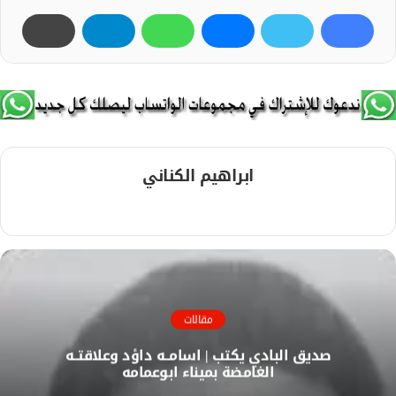
ابراهيم الكناني
م
و
ق
ع
ا
ل
مقالات
و
صديق البادي يكتب | اسامــه داؤد وعلاقتــه
ي
الغامضة بميناء ابوعمامه
ب