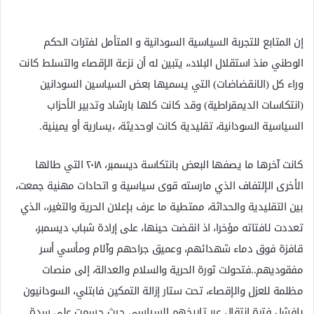
إن المتابع للتجربة السياسية السودانية و المتأمل لفترات الحكم
الوطني منذ استقلال البلاد،، يتبين له أن نزعة الإقصاء والتسلط كانت
وراء كل (الانقضاضات) التي يسميها بعض السياسين السودانين
(انتكاسات الديمقراطية) وقد كانت كلها بارشاد وتدبير الأحزاب
السياسية السودانية، تقليدية كانت اوحديثة، ،يسارية أو يمينية.
كانت آخرها ما يصفها البعض بانتكاسة ديسمبر، ٢٠١٨ التي طالها
الأخرى الإلتفاف الذي مارسته قوى سياسية و اتحادات مهنية جمعت،
بين التقليدية والحداثة، ممتطية ما عرف بإعلان الحرية والتغير،، الذي
تعددت لافتاته مؤخرا، اذ انقضت حينها، على إرادة شباب ديسمبر،
قافزة فوق دماء شهدائهم، وعميق جراحهم وآلام ومأسي أسر
مفقوديهم..فتحولت ثورة الحرية والسلام والعدالة، إلى منصات
مظلمة للعزل والإقصاء، تحت ستار إزالة التمكين فابتلي، السودانيون
بافشل فترة انتقال عبر تاريخهم السياسي حيث جسمت على سدة