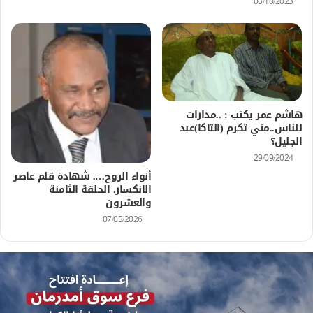
03/10/2023
هاشم عمر يكتب : ..مدارات
للناس..متي تكرم (التاكا)عبد
الجليل؟
29/09/2024
أنواء الروح…. شهادة قلم عاصر
الانكسار. الحلقة الثامنة
والعشرون
07/05/2026