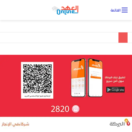
تس
القائمة
ال