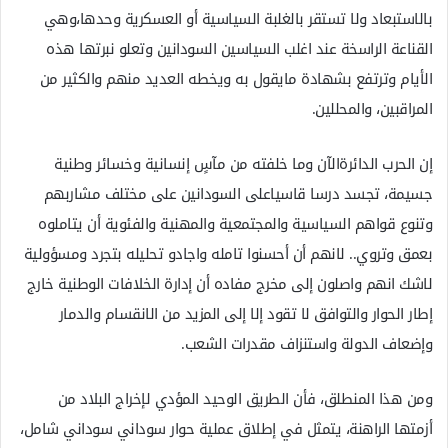
بالاستبعاد ولا تستقر بالغلبة السياسية أو العسكرية وحدها،وهي
القناعة الراسخة عند اغلب السياسين السودانين وتعلو نبرتها هذه
الأيام وترتفع بشهادة مايقول به ويخطه العديد منهم والكثير من
المراقبين، والمحللين.
إن الحرب الدائرةالآن وما خلفته من مآسٍ إنسانية وخسائر وطنية
جسيمة، تجسد درسا قاسياعلى السودانين على مختلف مشاربهم
وتنوع قواهم السياسية والمجتمعية والمهنية والفئوية أن يتاملوه
بعمق وتروي.. لانهم أن أحسنوا تامله واجادو تحليله بتجرد ومسؤولية
لاشك انهم واصلون إلى مخرج مفاده أن إدارة الخلافات الوطنية خارج
إطار الحوار والتوافق لا تقود إلا إلى المزيد من الانقسام والدمار
وإضعاف الدولة واستنزاف مقدرات الشعب.
ومن هذا المنطلق، فأن الطريق الوحيد المؤدي لإخراج البلاد من
أزمتها الراهنة، يتمثل في إطلاق عملية حوار سوداني سوداني شامل،