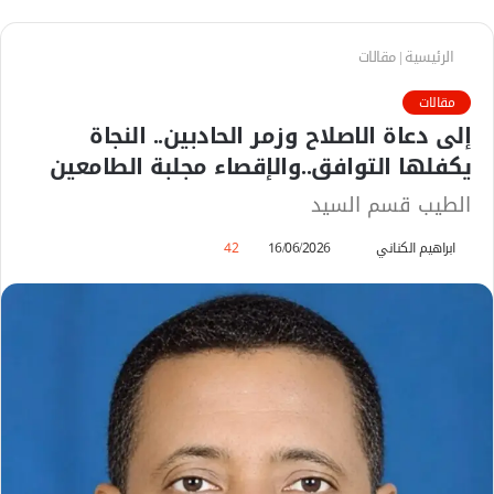
الرئيسية
|
مقالات
مقالات
إلى دعاة الاصلاح وزمر الحادبين.. النجاة
يكفلها التوافق..والإقصاء مجلبة الطامعين
الطيب قسم السيد
ابراهيم الكناني
أ
16/06/2026
42
ر
س
ل
ب
ر
ي
د
ا
إ