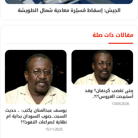
الجيش: إسقاط مُسيّرة معادية شمال الطويشة
مقالات ذات صلة
متى تغضب كردفان؟ وقد
أُستبيحت العروس؟؟!.
13/06/2026
يوسف عبدالمنان يكتب: .. حديث
السبت..جنوب السودان بداية ام
نهاية لصراعات النفوذ؟؟
15/11/2025