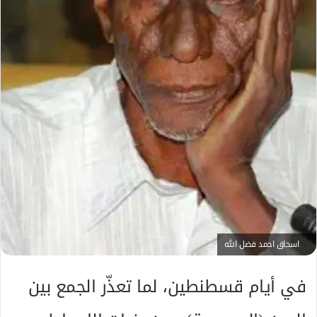
ت
ر
و
ن
ي
ا
اسحاق احمد فضل الله
في أيام قسطنطين، لما تعذّر الجمع بين