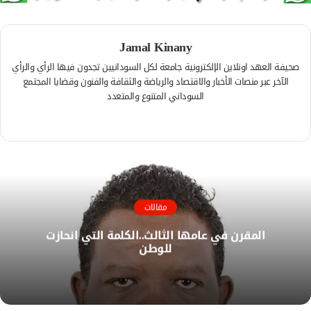
Jamal Kinany
صحيفة العهد اونلاين الإلكترونية جامعة لكل السودانيين تجدون فيها الرأي والرأي
الآخر عبر منصات الأخبار والاقتصاد والرياضة والثقافة والفنون وقضايا المجتمع
السوداني المتنوع والمتعدد
ف
ي
م
س
و
ب
ق
و
ع
ك
ا
مقالات
ل
المقرن في عامها الثالث..الكلمة التي انحازت
و
للوطن
ي
ب