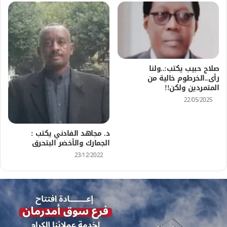
صلاح حبيب يكتب:..ولنا
رأى..الخرطوم خالية من
المتمردين ولكن!!
22/05/2025
د. مجاهد الفادني يكتب :
الجمارك والأخضر البتحرق
23/12/2022