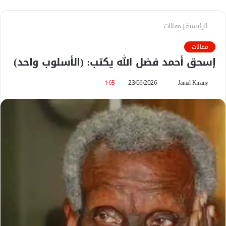
الرئيسية
|
مقالات
مقالات
إسحق أحمد فضل الله يكتب: (الأسلوب واحد)
Jamal Kinany
أ
23/06/2026
165
ر
س
ل
ب
ر
ي
د
ا
إ
ل
ك