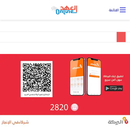
تس
القائمة
ال