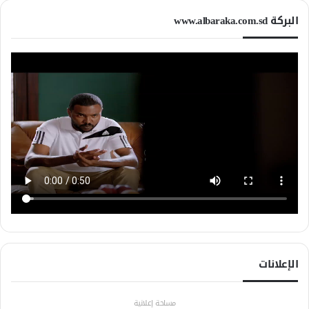
البركة www.albaraka.com.sd
الإعلانات
مساحة إعلانية