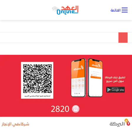
تس
القائمة
ال