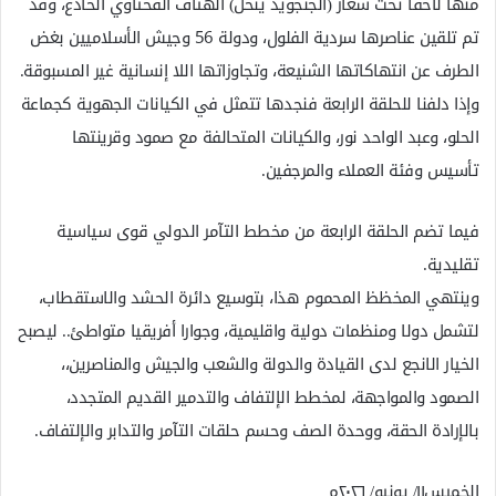
منها لاحقاً تحت شعار (الجنجويد ينحل) الهتاف القحتاوي الخادع، وقد
تم تلقين عناصرها سردية الفلول، ودولة 56 وجيش الأسلاميين بغض
الطرف عن انتهاكاتها الشنيعة، وتجاوزاتها اللا إنسانية غير المسبوقة.
وإذا دلفنا للحلقة الرابعة فنجدها تتمثل في الكيانات الجهوية كجماعة
الحلو، وعبد الواحد نور، والكيانات المتحالفة مع صمود وقرينتها
تأسيس وفئة العملاء والمرجفين.
فيما تضم الحلقة الرابعة من مخطط التآمر الدولي قوى سياسية
تقليدية.
وينتهي المخظظ المحموم هذا، بتوسيع دائرة الحشد والاستقطاب،
لتشمل دولا ومنظمات دولية واقليمية، وجوارا أفريقيا متواطئ.. ليصبح
الخيار الانجع لدى القيادة والدولة والشعب والجيش والمناصرين،،
الصمود والمواجهة، لمخطط الإلتفاف والتدمير القديم المتجدد،
بالإرادة الحقة، ووحدة الصف وحسم حلقات التآمر والتدابر والإلتفاف.
الخميس١١/ يونيو/ ٢٠٢٦م