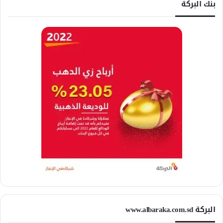
بنك البركة
البركة www.albaraka.com.sd