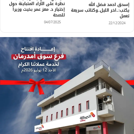
نظرة على الآراء المتباينة حول
إسحق احمد فضل الله
إختيار د. معز عمر بخيت وزيراََ
يكتب:..اخر الليل..وكتائب سريعة
للصحة
تعمل
04/07/2025
22/12/2024