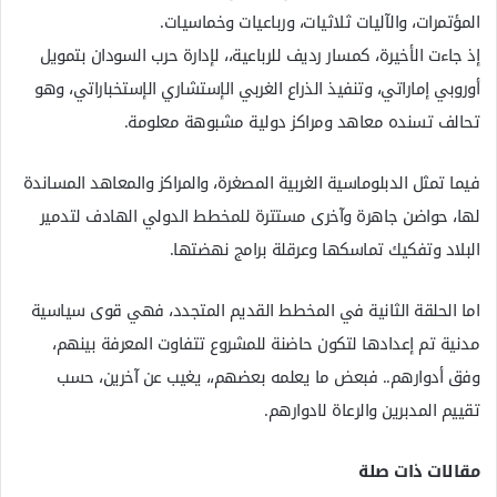
المؤتمرات، والآليات ثلاثيات، ورباعيات وخماسيات.
إذ جاءت الأخيرة، كمسار رديف للرباعية،، لإدارة حرب السودان بتمويل
أوروبي إماراتي، وتنفيذ الذراع الغربي الإستشاري الإستخباراتي، وهو
تحالف تسنده معاهد ومراكز دولية مشبوهة معلومة.
فيما تمثل الدبلوماسية الغربية المصغرة، والمراكز والمعاهد المساندة
لها، حواضن جاهرة وآخرى مستترة للمخطط الدولي الهادف لتدمير
البلاد وتفكيك تماسكها وعرقلة برامج نهضتها.
اما الحلقة الثانية في المخطط القديم المتجدد، فهي قوى سياسية
مدنية تم إعدادها لتكون حاضنة للمشروع تتفاوت المعرفة بينهم،
وفق أدوارهم.. فبعض ما يعلمه بعضهم،، يغيب عن آخرين، حسب
تقييم المدبرين والرعاة لادوارهم.
مقالات ذات صلة