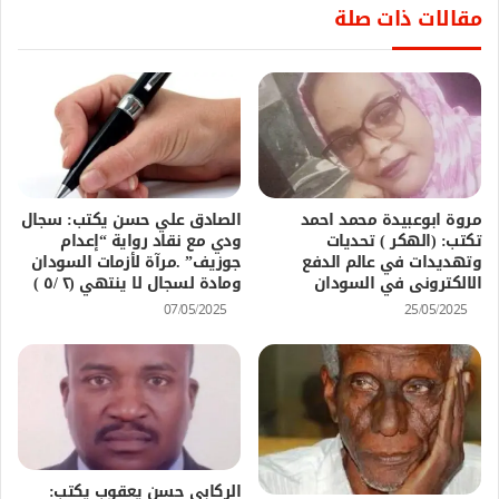
مقالات ذات صلة
مروة ابوعبيدة محمد احمد
الصادق علي حسن يكتب: سجال
تكتب: (الهكر ) تحديات
ودي مع نقاد رواية “إعدام
وتهديدات في عالم الدفع
جوزيف” .مرآة لأزمات السودان
الالكترونى في السودان
ومادة لسجال لا ينتهي (٢ /٥ )
07/05/2025
25/05/2025
الركابي حسن يعقوب يكتب: