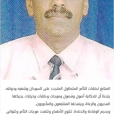
ل
ك
ت
ر
و
ن
ي
ا
المتابع لحلقات التآمر المتطاول المتجدد على السودان وشعبه ودولته،
يلحظ أن للحكاية أصول وفصول وموجات وحلقات وخيارات يحيكها
المدبرون والرعاة، وينفذها المنتفعون والمأجورون.
وبحجم الوقاحة والدناءة، تتنوع الأطماع وتتعدد موجات التآمر وتتوالى