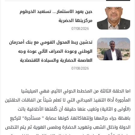
حين يعود الاستثمار… تستعيد الخرطوم
مركزيتها الحضرية
07/08/2026
تدشين ربط المحول القومي مع بنك أمدرمان
الوطني وعودة الصراف الآلي عودة وجه
العاصمة الحضارية والسيادة الاقتصادية
07/08/2026
اما الحلقة الثالثة من المخطط الدولي الاثيم، فهي الميليشيا
المأجورة أداة التنفيذ الميداني التي لا تعلم شيئاً عن اتفاقات الحلقتين
(الأولى و الثانية) وتغيب عنها حقيقة أن كُلفتها الأخلاقية باتت
باهظة جراء جرائمها وإنتهاكاتها، كونها عصابة ” مستأجرة” لتركيع
الدولة واذلال الشعب وتهويد الحضارة وطمس الهوية ثم يتم التخلص