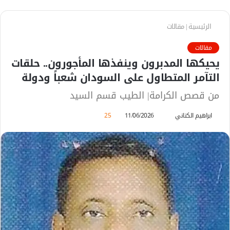
الرئيسية
|
مقالات
مقالات
يحيكها المدبرون وينفذها المأجورون.. حلقات
التآمر المتطاول على السودان شعباً ودولة
من قصص الكرامة| الطيب قسم السيد
ابراهيم الكناني
أ
11/06/2026
25
ر
س
ل
ب
ر
ي
د
ا
إ