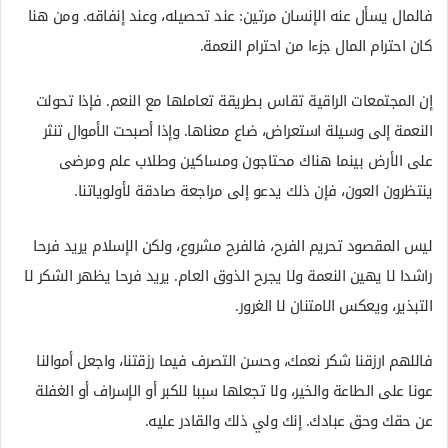
فالمال يسأل عنه الإنسان مرتين: عند تحصيله، وعند إنفاقه. ومن هنا
كان احترام المال جزءا من احترام النعمة.
إن المجتمعات الراقية تقاس بطريقة تعاملها مع النعم. فإذا تحولت
النعمة إلى وسيلة استعراض، ضاع معناها. وإذا أصبحت الأموال تنثر
على الأرض بينما هناك محتاجون ومساكين وطلاب علم ومرضى
ينتظرون العون، فإن ذلك يدعو إلى مراجعة صادقة لأولوياتنا.
ليس المقصود تحريم الفرح، فالفرح مشروع، ولكن الإسلام يريد فرحا
راشدا لا يهين النعمة ولا يجرح الذوق العام. يريد فرحا يظهر الشكر لا
التبذير، ويعكس الامتنان لا الغرور.
فاللهم ارزقنا شكر نعمك، وحسن التصرف فيما رزقتنا، واجعل أموالنا
عونا على الطاعة والخير، ولا تجعلها سببا للكبر أو الإسراف أو الغفلة
عن حقك وحق عبادك. إنك ولي ذلك والقادر عليه.