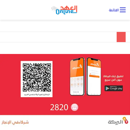
تس
القائمة
ال