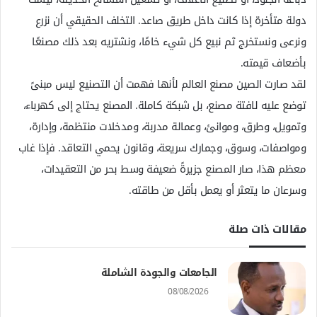
دولة متأخرة إذا كانت داخل طريق صاعد. التخلف الحقيقي أن نزرع
ونرعى ونستخرج ثم نبيع كل شيء خامًا، ونشتريه بعد ذلك مصنعًا
بأضعاف قيمته.
لقد صارت الصين مصنع العالم لأنها فهمت أن التصنيع ليس مبنىً
توضع عليه لافتة مصنع، بل شبكة كاملة. المصنع يحتاج إلى كهرباء،
وتمويل، وطرق، وموانئ، وعمالة مدربة، ومدخلات منتظمة، وإدارة،
ومواصفات، وسوق، وجمارك سريعة، وقانون يحمي التعاقد. فإذا غاب
معظم هذا، صار المصنع جزيرةً ضعيفة وسط بحر من التعقيدات،
وسرعان ما يتعثر أو يعمل بأقل من طاقته.
مقالات ذات صلة
الجامعات والجودة الشاملة
08/08/2026