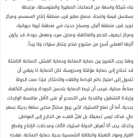
بناء شبكة واسعة من الصناعات الصغيرة والمتوسطة، مرتبطة
بسلاسل قيمة واضحة. مصنع صغير قرب منطقة إنتاج السمسم، ومركز
تبريد قرب منطقة ألبان، ومسلخ حديث في منطقة ثروة حيوانية،
ومركز تجفيف للخضر والفاكهة، ومخزن مبرد، ومعمل جودة، قد يكون
أثرها العملي أسرع من مشروع ضخم ينتظر سنوات ولا يبدأ.
وهنا يجب التمييز بين حماية الصناعة وحماية الفشل. الصناعة الناشئة
قد تحتاج إلى حماية مؤقتة ومدروسة، لكن الحماية لا ينبغي أن
تتحول إلى امتياز دائم للرداءة والغلاء والاحتكار. فإذا حمت الدولة
صناعةً محلية، فيجب أن تربط الحماية بتحسن الجودة، وخفض التكلفة،
وزيادة التشغيل، والقدرة على التصدير أو على الأقل منافسة الواردات
بجدية. أما أن نمنع الاستيراد لكي يبيع محتكرٌ محلي سلعة رديئة بسعر
عالٍ، فذلك ليس تصنيعًا، بل نقلٌ للعبء من الخارج إلى المواطن.
وكذلك يجب ألا تُعرقل الدولة استيراد الآلات ومدخلات الإنتاج وقطع
الغيار ومواد التعبئة والطاقة الشمسية بحجة حماية الصناعة. فهذه