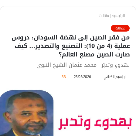
الرئيسية
|
مقالات
مقالات
من فقر الصين إلى نهضة السودان: دروس
عملية (4 من 10): التصنيع والتصدير… كيف
صارت الصين مصنع العالم؟
بهدوءٍ وتدبّر | محمد عثمان الشيخ النبوي
ابراهيم الكناني
أ
23/05/2026
33
ر
س
ل
ب
ر
ي
د
ا