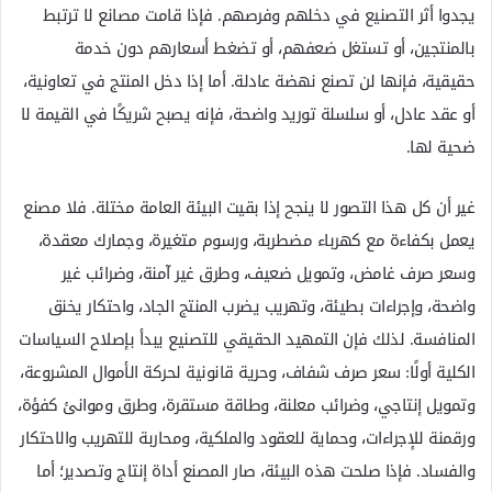
يجدوا أثر التصنيع في دخلهم وفرصهم. فإذا قامت مصانع لا ترتبط
بالمنتجين، أو تستغل ضعفهم، أو تضغط أسعارهم دون خدمة
حقيقية، فإنها لن تصنع نهضة عادلة. أما إذا دخل المنتج في تعاونية،
أو عقد عادل، أو سلسلة توريد واضحة، فإنه يصبح شريكًا في القيمة لا
ضحية لها.
غير أن كل هذا التصور لا ينجح إذا بقيت البيئة العامة مختلة. فلا مصنع
يعمل بكفاءة مع كهرباء مضطربة، ورسوم متغيرة، وجمارك معقدة،
وسعر صرف غامض، وتمويل ضعيف، وطرق غير آمنة، وضرائب غير
واضحة، وإجراءات بطيئة، وتهريب يضرب المنتج الجاد، واحتكار يخنق
المنافسة. لذلك فإن التمهيد الحقيقي للتصنيع يبدأ بإصلاح السياسات
الكلية أولًا: سعر صرف شفاف، وحرية قانونية لحركة الأموال المشروعة،
وتمويل إنتاجي، وضرائب معلنة، وطاقة مستقرة، وطرق وموانئ كفؤة،
ورقمنة للإجراءات، وحماية للعقود والملكية، ومحاربة للتهريب والاحتكار
والفساد. فإذا صلحت هذه البيئة، صار المصنع أداة إنتاج وتصدير؛ أما