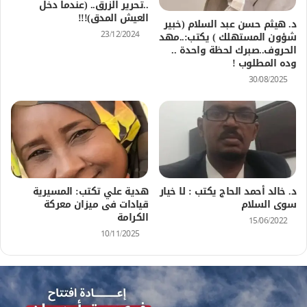
..تحرير الزرق.. (عندما دخل
العيش المدق)!!!
د. هيثم حسن عبد السلام (خبير
23/12/2024
شؤون المستهلك ) يكتب:..مهد
الحروف..صبرك لحظة واحدة ..
وده المطلوب !
30/08/2025
د. خالد أحمد الحاج يكتب : لا خيار
هدية علي تكتب: المسيرية
سوى السلام
قيادات فى ميزان معركة
الكرامة
15/06/2022
10/11/2025