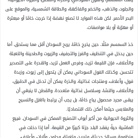
والجلود، والذهب، والخضر والفاكهة، والطاقة الشمسية، والموقع على
البحر الأحمر. لكن هذه الموارد لا تصنع نهضة إذا خرجت خامًا أو مبعثرة
أو مهرّبة أو بلا مواصفات.
خذ السمسم مثلًا. حين يخرج خامًا، يربح السودان أقل مما يستحق. أما
حين يدخل في التنظيف والفرز والتجفيف والزيوت والطحينة والتعبئة
والأعلاف، فإن القيمة تزيد، وفرص العمل تزيد، والقدرة على التصدير
تتحسن. وكذلك الفول السوداني يمكن أن يتحول إلى زيوت، وزبدة
فول، وأعلاف، ومنتجات غذائية. والذرة يمكن أن تدخل في الدقيق،
والأعلاف، والنشا، وسلاسل غذائية متعددة. والقطن لا ينبغي أن
يبقى مجرد محصول يباع خامًا، بل يجب أن يرتبط بالغزل والنسيج
والملابس حيثما أمكن ذلك اقتصاديًا.
والثروة الحيوانية من أكبر أبواب التصنيع الممكن في السودان. فبيع
الماشية حيةً يفقد البلد جزءًا كبيرًا من القيمة. أما إذا دخلت في
منظومة مسالخ حديثة، وتبريد، وتعبئة، وجلود، وألبان، وأعلاف،