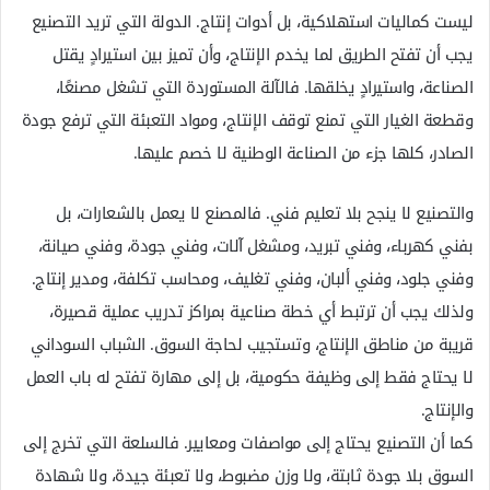
ليست كماليات استهلاكية، بل أدوات إنتاج. الدولة التي تريد التصنيع
يجب أن تفتح الطريق لما يخدم الإنتاج، وأن تميز بين استيرادٍ يقتل
الصناعة، واستيرادٍ يخلقها. فالآلة المستوردة التي تشغل مصنعًا،
وقطعة الغيار التي تمنع توقف الإنتاج، ومواد التعبئة التي ترفع جودة
الصادر، كلها جزء من الصناعة الوطنية لا خصم عليها.
والتصنيع لا ينجح بلا تعليم فني. فالمصنع لا يعمل بالشعارات، بل
بفني كهرباء، وفني تبريد، ومشغل آلات، وفني جودة، وفني صيانة،
وفني جلود، وفني ألبان، وفني تغليف، ومحاسب تكلفة، ومدير إنتاج.
ولذلك يجب أن ترتبط أي خطة صناعية بمراكز تدريب عملية قصيرة،
قريبة من مناطق الإنتاج، وتستجيب لحاجة السوق. الشباب السوداني
لا يحتاج فقط إلى وظيفة حكومية، بل إلى مهارة تفتح له باب العمل
والإنتاج.
كما أن التصنيع يحتاج إلى مواصفات ومعايير. فالسلعة التي تخرج إلى
السوق بلا جودة ثابتة، ولا وزن مضبوط، ولا تعبئة جيدة، ولا شهادة