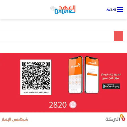
تس
القائمة
ال