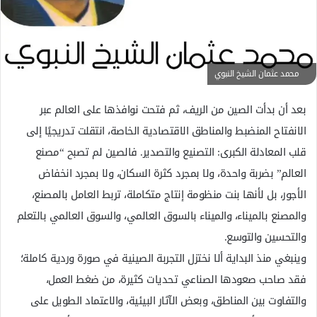
إ
ل
ك
ت
محمد عثمان الشيخ النبوي
ر
و
بعد أن بدأت الصين من الريف، ثم فتحت نوافذها على العالم عبر
ن
الانفتاح المنضبط والمناطق الاقتصادية الخاصة، انتقلت تدريجيًا إلى
ي
قلب المعادلة الكبرى: التصنيع والتصدير. فالصين لم تصبح “مصنع
ا
العالم” بضربة واحدة، ولا بمجرد كثرة السكان، ولا بمجرد انخفاض
الأجور، بل لأنها بنت منظومة إنتاج متكاملة، تربط العامل بالمصنع،
والمصنع بالميناء، والميناء بالسوق العالمي، والسوق العالمي بالتعلم
والتحسين والتوسع.
وينبغي منذ البداية ألا نختزل التجربة الصينية في صورة وردية كاملة؛
فقد صاحب صعودها الصناعي تحديات كثيرة، من ضغط العمل،
والتفاوت بين المناطق، وبعض الآثار البيئية، والاعتماد الطويل على