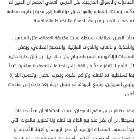
الصادرات والأسواق الخارجية. لكن الدرس العملي المهم أن الصين لم
تكتف بامتلاك العمالة والموارد، بل حوّلتهما إلى قدرة إنتاجية منظمة،
ثم جعلت التصدير مدرسةً للجودة والانضباط والمنافسة.
بدأت الصين بصناعات بسيطة نسبيًا وكثيفة العمالة، مثل الملابس،
والأحذية، والألعاب، والأدوات المنزلية، والتجميع الصناعي، وبعض
المنتجات الإلكترونية البسيطة. ولم يكن ذلك عيبًا، بل كان بداية ذكية؛
لأن الأمم لا تقفز عادةً من الفقر إلى الصناعات المعقدة مباشرة. تبدأ
بما تستطيع، ثم تتعلم، وتراكم الخبرة، وتدرب العمال، وتحسن الإدارة،
وتبني الموردين، وترفع الجودة، ثم تنتقل درجةً بعد درجة إلى صناعات
أعلى.
وهنا يظهر درس مهم للسودان: ليست المشكلة أن نبدأ بصناعات
بسيطة، بل أن نظل عند بيع الخام بلا تعلم ولا تطوير. فالدولة التي
تبدأ بتجفيف المنتجات الزراعية، أو عصر الزيوت، أو تعبئة الأغذية، أو
دباغة الجلود، أو تصنيع الأعلاف، أو تشغيل المسالخ الحديثة، ليست