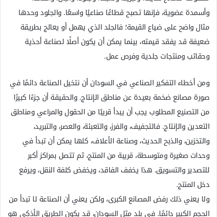
وأسمدة عضوية، فإنها تصبح قطاعًا صناعيًا واسعًا. والجلود وحدها
مثال واضح على ضياع القيمة؛ فالجلد الذي يهمل أو يعالج بطريقة
ضعيفة قد يفقد قيمته، بينما يمكن أن يكون أصلًا لصناعة أحذية
وحقائب ومنتجات جلدية وفرص عمل.
ومن أخطاء التفكير الصناعي في السودان أن نتخيل الصناعة دائمًا في
صورة مصانع ضخمة بعيدة عن مناطق الإنتاج. والحقيقة أن جزءًا كبيرًا
من التصنيع المطلوب يجب أن يبدأ قريبًا من الحقول والمراعي ومناطق
التعدين والإنتاج. فالتجفيف، والفرز، والتعبئة، والعصر، والتبريد،
والتخزين، والذبح الحديث، وصناعة الأعلاف، كلها يمكن أن تبدأ في
وحدات صغيرة ومتوسطة، قريبة من المنتج، ثم تتصل بمراكز أكبر
للتصدير والتسويق. هذا يخفف الفاقد، ويخفض كلفة النقل، ويرفع
دخل المنتج.
ولا يعني ذلك رفض المصانع الكبرى، ولكن يعني أن الصناعة لا تبدأ من
الحجم الكبير دائمًا. في بلد مثل السودان، قد يكون الطريق الأذكى هو