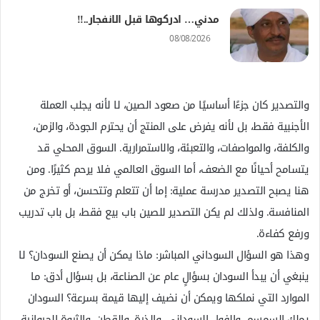
مدني… ادركوها قبل الانفجار..!!
08/08/2026
والتصدير كان جزءًا أساسيًا من صعود الصين، لا لأنه يجلب العملة
الأجنبية فقط، بل لأنه يفرض على المنتج أن يحترم الجودة، والزمن،
والكلفة، والمواصفات، والتعبئة، والاستمرارية. السوق المحلي قد
يتسامح أحيانًا مع الضعف، أما السوق العالمي فلا يرحم كثيرًا. ومن
هنا يصبح التصدير مدرسة عملية: إما أن تتعلم وتتحسن، أو تخرج من
المنافسة. ولذلك لم يكن التصدير للصين باب بيع فقط، بل باب تدريب
ورفع كفاءة.
وهذا هو السؤال السوداني المباشر: ماذا يمكن أن يصنع السودان؟ لا
ينبغي أن يبدأ السودان بسؤالٍ عام عن الصناعة، بل بسؤال أدق: ما
الموارد التي نملكها ويمكن أن نضيف إليها قيمة بسرعة؟ السودان
يملك السمسم، والفول السوداني، والذرة، والقطن، والثروة الحيوانية،