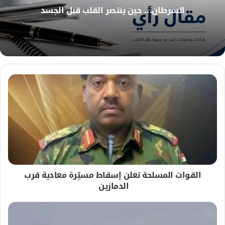
ي
السرطان… حين ينتصر القلب قبل الجسد
ب
القوات المسلحة تعلن إسقاط مسيّرة معادية قرب
الدمازين