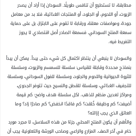
مطابقة، لا تستطيع أن تنافس طويلًا. السودان إذا أراد أن يصدر
الزيوت، أو اللحوم، أو الجلود، أو المنتجات الغذائية، فلا بد من معامل
جودة، ومواصفات معلنة، ورقابة لا تقوم على الابتزاز، بل على حماية
سمعة المنتج السوداني. فسمعة الصادر أصل اقتصادي لا يجوز
التفريط فيه.
والسودان لا ينبغي أن ينتظر اكتمال كل شيء حتى يبدأ. يمكن أن يبدأ
بنماذج محددة وقابلة للقياس: سلسلة للسمسم والزيوت، وسلسلة
للثروة الحيوانية واللحوم والجلود، وسلسلة للفول السوداني، وسلسلة
للتجفيف الغذائي، وسلسلة للقطن والنسيج حيث تتوفر الجدوى،
ومراكز تعدين منظم للذهب. لكل سلسلة هدف واضح: كم قيمة
أضيفت؟ كم وظيفة خُلقت؟ كم فاقدًا انخفض؟ كم صادرًا زاد؟ وما
العائق الذي يجب إزالته؟
والأهم أن يكون المنتج المحلي جزءًا من هذه السلاسل، لا مجرد مورد
خام في آخر الصف. المزارع والراعي وصاحب الورشة والتعاونية يجب أن