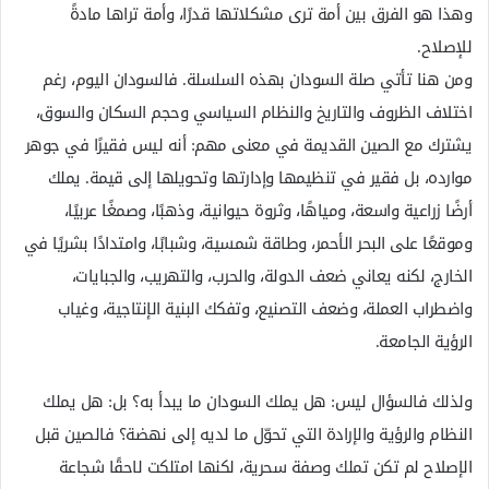
وهذا هو الفرق بين أمة ترى مشكلاتها قدرًا، وأمة تراها مادةً
للإصلاح.
ومن هنا تأتي صلة السودان بهذه السلسلة. فالسودان اليوم، رغم
اختلاف الظروف والتاريخ والنظام السياسي وحجم السكان والسوق،
يشترك مع الصين القديمة في معنى مهم: أنه ليس فقيرًا في جوهر
موارده، بل فقير في تنظيمها وإدارتها وتحويلها إلى قيمة. يملك
أرضًا زراعية واسعة، ومياهًا، وثروة حيوانية، وذهبًا، وصمغًا عربيًا،
وموقعًا على البحر الأحمر، وطاقة شمسية، وشبابًا، وامتدادًا بشريًا في
الخارج، لكنه يعاني ضعف الدولة، والحرب، والتهريب، والجبايات،
واضطراب العملة، وضعف التصنيع، وتفكك البنية الإنتاجية، وغياب
الرؤية الجامعة.
ولذلك فالسؤال ليس: هل يملك السودان ما يبدأ به؟ بل: هل يملك
النظام والرؤية والإرادة التي تحوّل ما لديه إلى نهضة؟ فالصين قبل
الإصلاح لم تكن تملك وصفة سحرية، لكنها امتلكت لاحقًا شجاعة