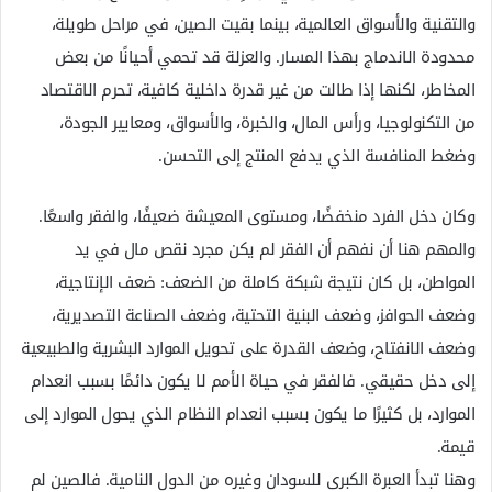
والتقنية والأسواق العالمية، بينما بقيت الصين، في مراحل طويلة،
محدودة الاندماج بهذا المسار. والعزلة قد تحمي أحيانًا من بعض
المخاطر، لكنها إذا طالت من غير قدرة داخلية كافية، تحرم الاقتصاد
من التكنولوجيا، ورأس المال، والخبرة، والأسواق، ومعايير الجودة،
وضغط المنافسة الذي يدفع المنتج إلى التحسن.
وكان دخل الفرد منخفضًا، ومستوى المعيشة ضعيفًا، والفقر واسعًا.
والمهم هنا أن نفهم أن الفقر لم يكن مجرد نقص مال في يد
المواطن، بل كان نتيجة شبكة كاملة من الضعف: ضعف الإنتاجية،
وضعف الحوافز، وضعف البنية التحتية، وضعف الصناعة التصديرية،
وضعف الانفتاح، وضعف القدرة على تحويل الموارد البشرية والطبيعية
إلى دخل حقيقي. فالفقر في حياة الأمم لا يكون دائمًا بسبب انعدام
الموارد، بل كثيرًا ما يكون بسبب انعدام النظام الذي يحول الموارد إلى
قيمة.
وهنا تبدأ العبرة الكبرى للسودان وغيره من الدول النامية. فالصين لم