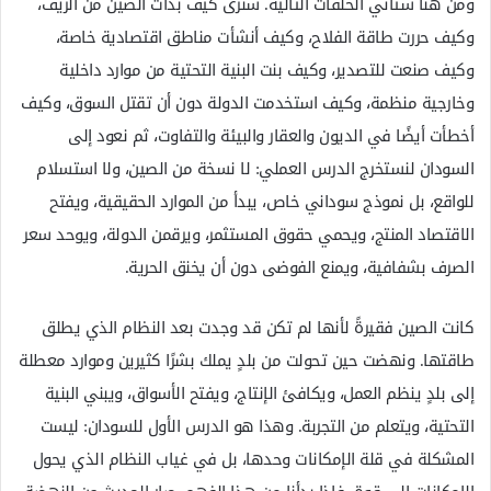
ومن هنا ستأتي الحلقات التالية. سنرى كيف بدأت الصين من الريف،
وكيف حررت طاقة الفلاح، وكيف أنشأت مناطق اقتصادية خاصة،
وكيف صنعت للتصدير، وكيف بنت البنية التحتية من موارد داخلية
وخارجية منظمة، وكيف استخدمت الدولة دون أن تقتل السوق، وكيف
أخطأت أيضًا في الديون والعقار والبيئة والتفاوت، ثم نعود إلى
السودان لنستخرج الدرس العملي: لا نسخة من الصين، ولا استسلام
للواقع، بل نموذج سوداني خاص، يبدأ من الموارد الحقيقية، ويفتح
الاقتصاد المنتج، ويحمي حقوق المستثمر، ويرقمن الدولة، ويوحد سعر
الصرف بشفافية، ويمنع الفوضى دون أن يخنق الحرية.
كانت الصين فقيرةً لأنها لم تكن قد وجدت بعد النظام الذي يطلق
طاقتها. ونهضت حين تحولت من بلدٍ يملك بشرًا كثيرين وموارد معطلة
إلى بلدٍ ينظم العمل، ويكافئ الإنتاج، ويفتح الأسواق، ويبني البنية
التحتية، ويتعلم من التجربة. وهذا هو الدرس الأول للسودان: ليست
المشكلة في قلة الإمكانات وحدها، بل في غياب النظام الذي يحول