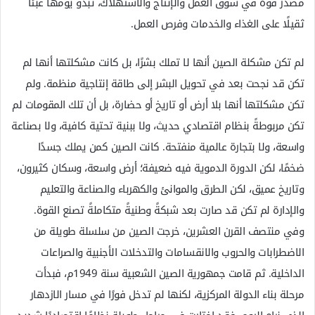
مصدر قوة في سوق العمل والإنتاج والاستهلاك، تبدو يومها عبئًا
ثقيلًا على الغذاء والخدمات وفرص العمل.
لم تكن مشكلة الصين أنها لا تملك بشرًا، بل كانت مشكلتها أنها لم
تكن قد نجحت بعد في تحويل البشر إلى طاقة إنتاجية منظمة. ولم
تكن مشكلتها أنها بلا أرض أو تاريخ أو حضارة، بل أن تلك المقومات لم
تكن مربوطةً بنظام اقتصادي حديث، ولا ببنية تحتية كافية، ولا بصناعة
واسعة، ولا بتجارة عالمية منفتحة. كانت الصين كمن يملك جسدًا
ضخمًا، لكن الدورة الدموية فيه ضعيفة؛ أرض واسعة، وسكان كثيرون،
وتاريخ عميق، لكن الطرق والموانئ والكهرباء والصناعة والتعليم
والإدارة لم تكن قد صارت بعد شبكةً وطنيةً متكاملةً تصنع القوة.
وفي منتصف القرن العشرين، خرجت الصين من سلسلة طويلة من
الاضطرابات والحروب والانقسامات والتدخلات الأجنبية والصراعات
الداخلية. ثم قامت جمهورية الصين الشعبية سنة 1949م، فبدأت
مرحلة بناء الدولة المركزية، لكنها لم تدخل فورًا في مسار الازدهار