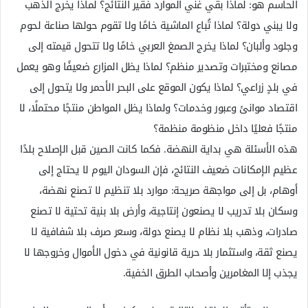
الحاسم هو: لماذا بقي غني الموارد فقير النتائج؟ لماذا يخرج الذهب
ولا يبني دولة؟ لماذا تُباع الماشية خامًا ولا تقوم حولها صناعة لحوم
وجلود وألبان؟ لماذا يخرج الصمغ العربي خامًا ولا تتحول قيمته إلى
مصانع ومختبرات وتصدير منظم؟ لماذا يظل المزارع ضعيفًا وهو يعمل
في بلدٍ زراعي؟ لماذا يكون الموقع على البحر الأحمر ولا يتحول إلى
اقتصاد موانئ وعبور وخدمات؟ ولماذا يظل المواطن منتجًا محتملًا، لا
منتجًا فعليًا داخل منظومة منظمة؟
هذه الأسئلة هي بداية النهضة. فكما كانت الصين قبل الإصلاح بلدًا
عظيم الإمكانات ضعيف النتائج، فإن السودان اليوم لا يحتاج إلى
أوهام، بل إلى مواجهة صريحة: موارد بلا تنظيم لا تصنع نهضة،
وسكان بلا تدريب لا يصنعون إنتاجية، وأرض بلا بنية تحتية لا تصنع
صادرات، وذهب بلا نظام لا يصنع دولة، وسعر صرف بلا شفافية لا
يصنع ثقة، واستثمار بلا حرية قانونية في دخول الأموال وخروجها لا
يجذب إلا المغامرين وأصحاب الطرق الخفية.