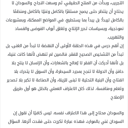
التجريب، وبدأت من المنتج الحقيقي، ثم وسعت النجاح. والسودان لا
يحتاج أن ينتظر حتى يصبح مستقرًا بالكامل وغنيًا بالكامل ومنظمًا
بالكامل ليبدأ؛ بل يبدأ بما يستطيع، في المواضع الممكنة، وبمشروعات
نموذجية، وبسياسات تحرر الإنتاج، وتغلق أبواب الفوضى والفساد
والتهريب.
إن أهم درس في هذه الحلقة الأولى أن النهضة لا تبدأ من الغنى، بل
تبدأ من التشخيص الصحيح للفقر. فالصين لم تنهض لأنها كانت غنية،
بل لأنها أدركت أن الفقر لا يُعالج بالشعارات، وأن الإنسان لا ينتج بلا
حافز، وأن الدولة لا تنجح بمجرد السيطرة، وأن السوق لا يتحرك بلا
انفتاح، وأن البنية التحتية لا تبنى للزينة، وأن الصناعة لا تكبر بلا تصدير
وتعلم ومنافسة. لذلك كان الاعتراف العملي بالخلل هو أول طريق
الإصلاح.
والسودان محتاج إلى هذا الاعتراف نفسه. ليس كافيًا أن نقول إن
السودان غني بالموارد، فهذه عبارة تكررت حتى فقدت أثرها. السؤال