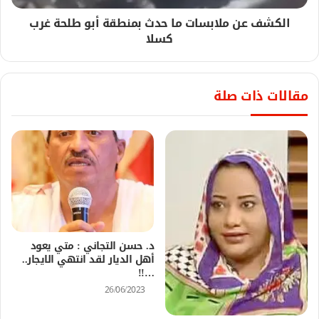
الكشف عن ملابسات ما حدث بمنطقة أبو طلحة غرب
كسلا
مقالات ذات صلة
د. حسن التجاني : متي يعود
أهل الديار لقد انتهي الايجار..
…!!
26/06/2023