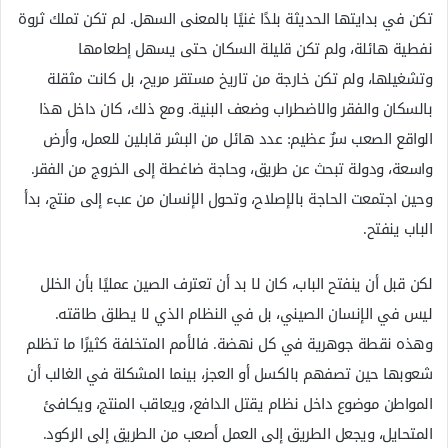
تكن في بدايتها الحديثة بلدًا غنيًا بالمعنى السهل. لم تكن تملك ثروة
نفطية هائلة، ولم تكن قليلة السكان حتى يسهل إطعامها
وتشغيلها، ولم تكن خارجة من تاريخ مستقر مريح، بل كانت مثقلة
بالسكان والفقر والاضطراب وضعف البنية. ومع ذلك، كان داخل هذا
الواقع الصعب سرٌ عظيم: عدد هائل من البشر قابلين للعمل، وأرض
واسعة، ودولة تبحث عن طريق، وحاجة ضاغطة إلى الخروج من الفقر.
وحين اجتمعت الحاجة بالإصلاح، وتحول الإنسان من عبء إلى منتج، بدأ
الباب ينفتح.
لكن قبل أن ينفتح الباب، كان لا بد أن تعترف الصين عمليًا بأن الخلل
ليس في الإنسان الصيني، بل في النظام الذي لا يطلق طاقته.
وهذه نقطة جوهرية في كل نهضة. فالأمم المتخلفة كثيرًا ما تظلم
شعوبها حين تصفهم بالكسل أو العجز، بينما المشكلة في الغالب أن
المواطن موضوع داخل نظام يقتل الدافع، ويعاقب المنتج، ويكافئ
المتحايل، ويجعل الطريق إلى العمل أصعب من الطريق إلى الركود.