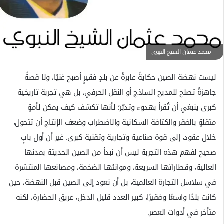
إ
ل
ك
ت
محمد عثمان الشيخ النبوي
ر
و
ليست نهضة الصين حكايةً عابرةً عن بلدٍ فقيرٍ أصبح غنيًا، ولا قصةً
ن
جاهزةً تصلح للمديح الساذج أو النقل الحرفي، بل هي تجربة تاريخية
ي
كبرى ينبغي أن تُقرأ بهدوء وتدبّر؛ لأنها تكشف كيف يمكن لأمةٍ
ا
مثقلةٍ بالفقر والكثافة السكانية والاضطراب وضعف الإنتاج أن تتحول،
خلال عقود، إلى قوة صناعية وتجارية وتقنية كبرى. غير أن أول بابٍ
صحيح لفهم هذه التجربة ليس أن نبدأ من الصين الحديثة بمدنها
العالية، وقطاراتها السريعة، وموانئها الضخمة، ومصانعها المنتشرة
في سلاسل التجارة العالمية، بل أن نعود إلى الصين قبل النهضة، حين
كانت بلدًا واسعًا وفقيرًا، كبير العدد قليل الدخل، عريق الحضارة، لكنه
متأخر في أدوات العصر.