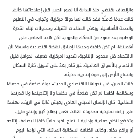
والإنصاف يقتضي منذ البداية ألا نصور الصين قبل إصلاحاتها كأنها
كانت عدمًا كاملًا؛ فقد كانت لها دولة مركزية، وتجارب في التعليم
والصحة الأساسية، وبعض الصناعات الثقيلة، ومحاولات لبناء القدرة
الوطنية بعد عقود من التفكك والحروب. لكن هذه العناصر، على
أهميتها، لم تكن كافية وحدها لإطلاق نهضة اقتصادية واسعة؛ لأن
الاقتصاد ظل محدود الإنتاجية، شديد المركزية، ضعيف الحوافز، قليل
الاندماج بالأسواق العالمية، غير قادر بعدُ على تحويل كثرة السكان
واتساع الأرض إلى قوة إنتاجية حديثة.
كانت الصين، قبل تحولها الاقتصادي الحديث، دولةً ضخمةً في حجمها
وسكانها، لكنها لم تكن ضخمةً في دخلها ولا إنتاجيتها ولا قدرتها
الصناعية. كان الإنسان الصيني العادي يعيش غالبًا في الريف، معتمدًا
على زراعة تقليدية محدودة العائد، تعمل بجهدٍ كبير وإنتاجٍ قليل،
وتخضع لنظمٍ جماعية وإدارية لا تمنح الفرد حافزًا كافيًا ليضاعف إنتاجه
أو يراكم دخله. وكانت الكثافة السكانية الهائلة، التي نراها اليوم