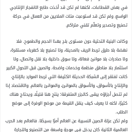
في بعض القطاعات، لكنها لم تكن قد أخذت طابع الانفجار الإنتاجي
الواسع، ولم تكن قد استوعبت مئات الملايين من العمال في حركة
تصنيع وتصدير وتعلّم تقني متراكم.
وكانت البنية التحتية دون مستوى بلدٍ بهذا الحجم والطموح. فلا
نهضة بلا طرق تربط الريف بالمدينة، ولا تصنيع بلا كهرباء مستقرة،
ولا صادرات بلا موانئ فعالة، ولا سوق داخلية بلا نقل واتصال، ولا
استثمار بلا مناطق منظمة وخدمات واضحة. والصين قبل التحول الكبير
كانت تفتقر إلى الشبكة الحديثة الكثيفة التي تربط الموارد بالإنتاج،
والإنتاج بالأسواق، والأسواق بالموانئ، والموانئ بالعالم. والاقتصاد إذا
لم تتصل أجزاؤه يبقى كالجزر المتفرقة؛ ينتج هنا قليلًا، ويحتاج هناك
كثيرًا، لكنه لا يعرف كيف ينقل القيمة من موضع الوفرة إلى موضع
الطلب.
ولم تكن عزلة الصين النسبية عن العالم أمرًا بسيطًا. فالعالم بعد الحرب
العالمية الثانية كان يدخل في موجةٍ واسعة من التصنيع والتجارة