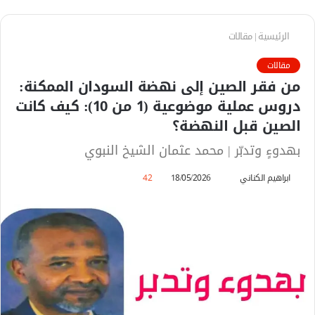
الرئيسية
|
مقالات
مقالات
من فقر الصين إلى نهضة السودان الممكنة:
دروس عملية موضوعية (1 من 10): كيف كانت
الصين قبل النهضة؟
بهدوءٍ وتدبّر | محمد عثمان الشيخ النبوي
ابراهيم الكناني
أ
18/05/2026
42
ر
س
ل
ب
ر
ي
د
ا