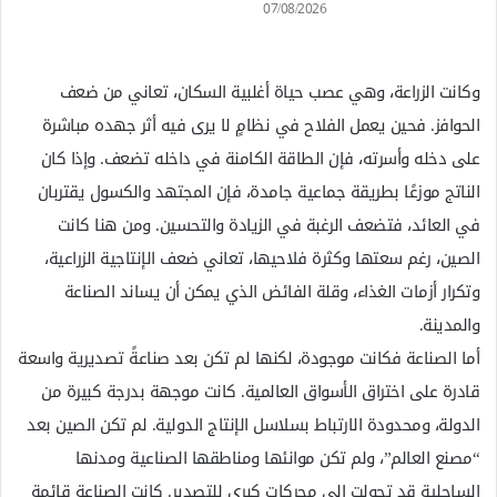
07/08/2026
وكانت الزراعة، وهي عصب حياة أغلبية السكان، تعاني من ضعف
الحوافز. فحين يعمل الفلاح في نظامٍ لا يرى فيه أثر جهده مباشرة
على دخله وأسرته، فإن الطاقة الكامنة في داخله تضعف. وإذا كان
الناتج موزعًا بطريقة جماعية جامدة، فإن المجتهد والكسول يقتربان
في العائد، فتضعف الرغبة في الزيادة والتحسين. ومن هنا كانت
الصين، رغم سعتها وكثرة فلاحيها، تعاني ضعف الإنتاجية الزراعية،
وتكرار أزمات الغذاء، وقلة الفائض الذي يمكن أن يساند الصناعة
والمدينة.
أما الصناعة فكانت موجودة، لكنها لم تكن بعد صناعةً تصديرية واسعة
قادرة على اختراق الأسواق العالمية. كانت موجهة بدرجة كبيرة من
الدولة، ومحدودة الارتباط بسلاسل الإنتاج الدولية. لم تكن الصين بعد
“مصنع العالم”، ولم تكن موانئها ومناطقها الصناعية ومدنها
الساحلية قد تحولت إلى محركات كبرى للتصدير. كانت الصناعة قائمة