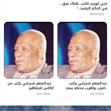
منى أبوزيد تكتب:..هناك فرق ..
في الحكم الرشيد..!
06/02/2025
عبدالمنعم شجرابي يكتب:
عبدالمنعم شجرابي يكتب من
..اضرب واهرب..محطه سته
الكاس للجماهير
16/11/2022
10/12/2024