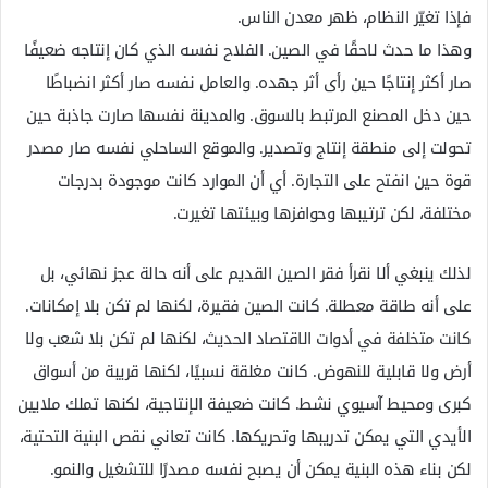
فإذا تغيّر النظام، ظهر معدن الناس.
وهذا ما حدث لاحقًا في الصين. الفلاح نفسه الذي كان إنتاجه ضعيفًا
صار أكثر إنتاجًا حين رأى أثر جهده. والعامل نفسه صار أكثر انضباطًا
حين دخل المصنع المرتبط بالسوق. والمدينة نفسها صارت جاذبة حين
تحولت إلى منطقة إنتاج وتصدير. والموقع الساحلي نفسه صار مصدر
قوة حين انفتح على التجارة. أي أن الموارد كانت موجودة بدرجات
مختلفة، لكن ترتيبها وحوافزها وبيئتها تغيرت.
لذلك ينبغي ألا نقرأ فقر الصين القديم على أنه حالة عجز نهائي، بل
على أنه طاقة معطلة. كانت الصين فقيرة، لكنها لم تكن بلا إمكانات.
كانت متخلفة في أدوات الاقتصاد الحديث، لكنها لم تكن بلا شعب ولا
أرض ولا قابلية للنهوض. كانت مغلقة نسبيًا، لكنها قريبة من أسواق
كبرى ومحيط آسيوي نشط. كانت ضعيفة الإنتاجية، لكنها تملك ملايين
الأيدي التي يمكن تدريبها وتحريكها. كانت تعاني نقص البنية التحتية،
لكن بناء هذه البنية يمكن أن يصبح نفسه مصدرًا للتشغيل والنمو.