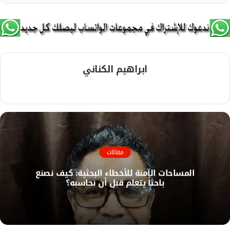
ابراهيم الكناني
م
و
ق
ع
ا
ل
مقالات
و
المساحات الآمنة للأخطاء البحثية: كيف نصنع
ي
باحثاً يتعلم قبل أن نحاسبه؟
ب