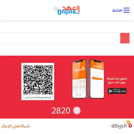
تس
القائمة
ال