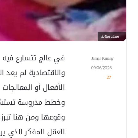
سعاد سلامة
في عالمٍ تتسارع فيه ا
Jamal Kinany
أ
ر
09/06/2026
والاقتصادية لم يعد ا
س
27
ل
ب
الأفعال أو المعالجات 
ر
ي
وخطط مدروسة تستشرف
د
ا
وقوعها ومن هنا تبرز أ
إ
ل
العقل المفكر الذي ي
ك
ت