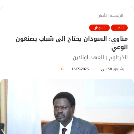
الرئيسية
|
الأخبار
الأخبار
السودان
مناوي: السودان يحتاج إلى شباب يصنعون
الوعي
الخرطوم | العهد اونلاين
إشتياق الكناني
أ
16/05/2026
35
ر
س
ل
ب
ر
ي
د
ا
إ