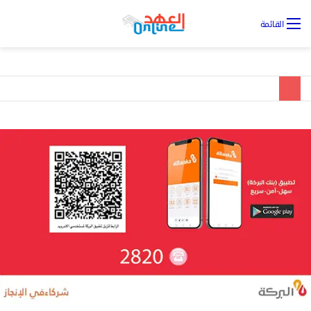
تس
القائمة
ال