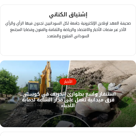
إشتياق الكناني
صحيفة العهد اونلاين الإلكترونية جامعة لكل السودانيين تجدون فيها الرأي والرأي
الآخر عبر منصات الأخبار والاقتصاد والرياضة والثقافة والفنون وقضايا المجتمع
السوداني المتنوع والمتعدد
ف
ي
م
س
و
ب
ق
و
ع
ك
الأخبار
ا
ل
استنفار واسع بطوارئ الخريف في كوستي..
و
فرق ميدانية تعمل على مدار الساعة لحماية
ي
الأحياء
ب