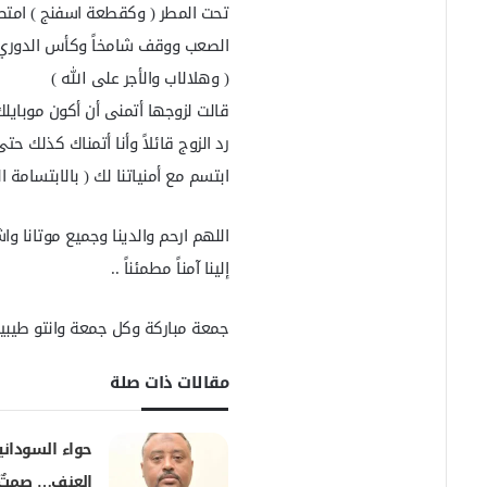
تحت المطر ( وكقطعة اسفنج ) امتص 
الصعب ووقف شامخاً وكأس الدوري ا
( وهلالاب والأجر على الله )
قالت لزوجها أتمنى أن أكون موباي
رد الزوج قائلاً وأنا أتمناك كذلك 
ابتسم مع أمنياتنا لك ( بالابتسامة 
اللهم ارحم والدينا وجميع موتانا واش
إلينا آمناً مطمئناً ..
جمعة مباركة وكل جمعة وانتو طيبي
مقالات ذات صلة
حواء السودان
العنف… صمتٌ