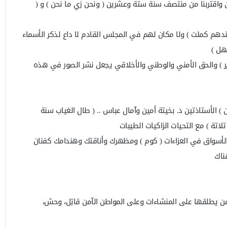
. 4 وعشرين .. 5 وعشرين واقتربنا من منتصف سنة ستة وعشرين ( ونحن زي ما نحن ) و (
ندهم كملت ) ولا مكان لهم في المجلس القادم لا داع لذكر الأسماء
هل )
ر ) والحق الأمني والوطني والأخلاقي يجعل نشر الصور في هذه
) الأستاذتين د. بخيتة أمين وآمال عباس .. ( طال الغياب سنة
تلاتة ) مع التحيات الزاكيات الطيبات
سواق في العزاءات ( كوم ) ومظهرك وأناقتك وهندامك كفنان
ناك
ومن يطلقها على المنشاءات وعلى المواطن الآمن قاتِل، وحش،