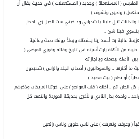
والملابس ( المستعملة ) وجديد ( المستعملات ) في حديث يقال أن
مستعمل ( ونحيى ونشوف )
 والدانات تنزل علينا يا شدرابي ود خيتي ست الجيل زي المطر
بتسوي فينا شئ ..
عزيمة عالية بت أحمد ربنا يحفظك ويملأ جوفك صحة وعافية
 طيبة من الأهلة زارت أسرته في تاريخ وفاته وفوزي المرضي (
 بين الأهلة ببصمته وبانجازاته
ية ما أكثرها .. والسودانيون ( أصحاب الجلد والراس ) شحيحون
طراً ) أو نظم ( بيت قصيد )
ل الظن اثم .. أظنه ( قلب المواجع ) على اخوتنا المريخاب وذكرهم
د .. واحدة بدار النادي والأخرى بحديقة الموردة وانتهت كل
اً ( وعرفت وتعرفت ) على ناس حلوين وناس رائعين