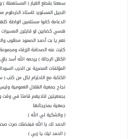
سمعنا بقطع الغيار ( المستعملة ) 
النجيل المستورد لاستاد الخرطوم 
الدعامة كانوا مستلمين الواطة كلها
هسي كضابين لو قايلين المسيرات 
نعم يا بت أحمد الصمود مطلوب وال
كتبت عنه الصحافة الزرقاء ومجموعة
الكمّل الرجالة ) يرحمه الله أسد باقٍ
المؤلفات المصرية عن الحرب السودان
الكتابة مع الاحترام لكل من كتب ( س
نجاح جمعية الهلال العمومية وليس ك
بجمعيتين لناديهم قامتا في وقت واح
جمعية بمخرجاتها
( والشكية لي الله )
الحمد لك يا الله فبفضلك صرت صحفي
( الحمد ليك يا ربي )