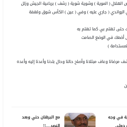
الهلال ( الموية ) وشوية شوية ( رشف ) برباعية الجيش وزلل
لرواندي ( جاري عليه ) وفي ( عين ) الكأس شوق ولهفة
لك حتى تهتم بي كما تهتم به
حتى أضعك في الوضع الصامت
المستدامة )
ف مرضانا وعاف مبتلانا وأصلح حالنا وحال بلدنا وأعدنا إليه وأعده
ن
ية في وجه
مع البرهان حتي وبعد
 دولي
النصر….!!