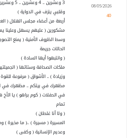
3 وعشرين .
ر
08/05/2026
س
وقلبي ينزف في الدواية )
40
ل
أربعة من أعضاء مجلس الهلال ( الع
ب
ر
مشكورين ( عليهم يسهل وعلينا يم
ي
وسط الظروف الأمنية ( يمنع التصوي
د
ا
الحالات جريمة
إ
( وانتبهوا أيها السادة )
ل
ملكات الصحافة وستاتها ( الجميلتين 
ك
ت
وزيادة ) .. الأشواق ( مرفوعة للقوة 
ر
مظهرك في بيتكم .. مظهرك في الأ
و
ن
في الحفلات ( كوم براهو ) يا الأخ ه
ي
تمام
ا
( ولا أنا غلطان )
المسيرة ( مسيرة ) ..( ما مخيرة ) 
وعديم الإنسانية ( وكفى )