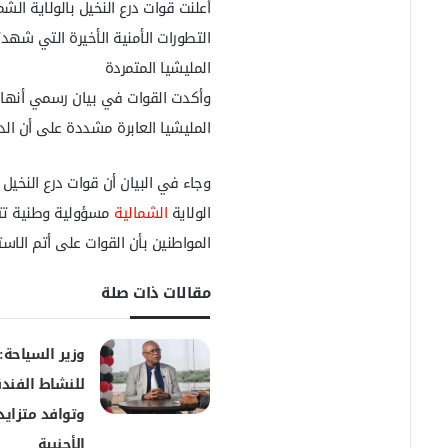
أعلنت قوات درع النخيل بالولاية ال
ي
د
التطورات الأمنية الأخيرة التي شهد
ا
المليشيا المتمردة
إ
وأكدت القوات في بيان رسمي أنها
ل
ك
المليشيا العابرة مشددة على أن الد
ت
ر
و
وجاء في البيان أن قوات درع النخيل
ن
الولاية
الشمالية
مسؤولية وطنية تتط
ي
المواطنين بأن القوات على أتم الا
ا
مقالات ذات صلة
وزير السياحة:
للنشاط الفند
وتوافد متزايد 
الأجنبية