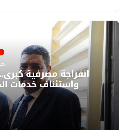
ي
م
س
و
ب
ق
و
ع
أقرأ
ك
ا
ل
و
ي
ب
026
انفراجة مصرفية كبرى.
واستئناف خدمات الص
06/08/2026
انفراجة مصرفية كبرى.. تدشين المحول القومي و