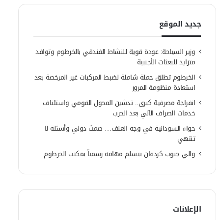
جديد الموقع
وزير السياحة: عودة قوية للنشاط الفندقي بالخرطوم وتوافد
متزايد للبعثات الأجنبية
الخرطوم تطلق حملة شاملة لضبط المركبات غير المرخصة بعد
استعادة منظومة المرور
انفراجة مصرفية كبرى.. تدشين المحول القومي واستئناف
خدمات الصراف الآلي بعد الحرب
حواء السودانية في وجه العنف… صمتٌ دولي وأسئلة لا
تنتهي
والي جنوب كردفان يتسلم مهامه رسمياً بمكتب الخرطوم
الإعلانات