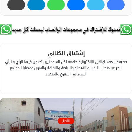
إشتياق الكناني
صحيفة العهد اونلاين الإلكترونية جامعة لكل السودانيين تجدون فيها الرأي والرأي
الآخر عبر منصات الأخبار والاقتصاد والرياضة والثقافة والفنون وقضايا المجتمع
السوداني المتنوع والمتعدد
ف
ي
م
س
و
ب
ق
و
ع
ك
ا
الأخبار
ل