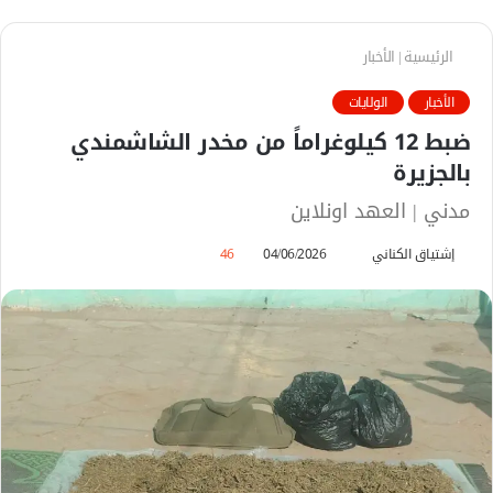
الرئيسية
|
الأخبار
الأخبار
الولايات
ضبط 12 كيلوغراماً من مخدر الشاشمندي
بالجزيرة
مدني | العهد اونلاين
إشتياق الكناني
أ
04/06/2026
46
ر
س
ل
ب
ر
ي
د
ا
إ