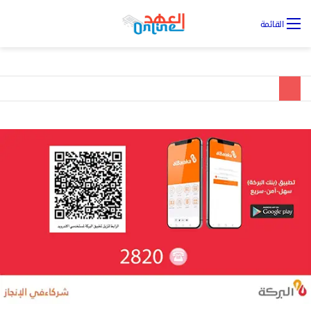
تس
القائمة
ال