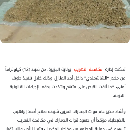
ل
ك
ت
ر
و
ن
ي
ا
تمكنت إدارة
مكافحة التهريب
بولاية الجزيرة، من ضبط (12) كيلوغراماً
من مخدر “الشاشمندي” داخل أحد المنازل، وذلك خلال تنفيذ طوف
أمني، كما ألقت القبض على متهم واتخذت بحقه الإجراءات القانونية
اللازمة.
وأشاد مدير عام قوات الجمارك، الفريق شرطة صلاح أحمد إبراهيم،
بالضبطية، مؤكداً أن جهود قوات الجمارك في مكافحة التهريب
تسهم في حماية المجتمع من مخاطر المخدرات وتعزز الأمن والاستقرار