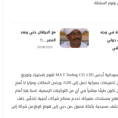
 ونوم السلطة.
ية في وجه
مع البرهان حتي وبعد
 دولي
النصر….!!
06/08/2026
تهي
كشف عزمي – مشكوراً – أن شركة سودانية تُدعى M.S.T Trading CO. LTD تقوم باستيراد وتوزيع
أجهزة “هونر” الصينية، وتستفيد من تخفيضات جمركية تصل إلى 30%، ورخص اتصالات، ومزايا لا تُمنح
 تكون طرفًا مباشراً في أي من التوكيلات الرسمية، لسنا هنا أمام
 ممنهج بمستندات مفبركة، تخدم مصالح شركات أجنبية تتخفّى خلف
كشف مسرحية بثلاثة فصول ،من دبي إلى هونغ كونغ،من شركة إلى