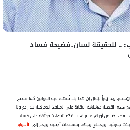
: .. للحقيقة لسان..فضيحة فساد
 ليُستفز، وما يُقرأ ليُقال إن هذا بلد تُنتهك فيه القوانين كما تفضح
 هذه القضية هشاشة الرقابة على المنافذ الجمركية بلا رادع ولا
نقل مجرد خبر عن أوراق مسربة، بل قدّم شهادة موثّقة على فساد
يلات جمركية، ويغطي وجهه بمستندات أجنبية، ويعبر إلى
الأسواق