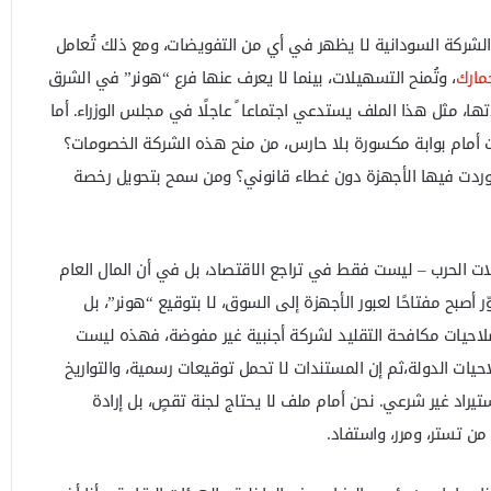
 الشركة السودانية لا يظهر في أي من التفويضات، ومع ذلك تُعامل
جمارك
، وتُمنح التسهيلات، بينما لا يعرف عنها فرع “هونر” في الشرق
ها، مثل هذا الملف يستدعي اجتماعا ً عاجلًا في مجلس الوزراء. أما
لات أمام بوابة مكسورة بلا حارس، من منح هذه الشركة الخصومات؟
تُوردت فيها الأجهزة دون غطاء قانوني؟ ومن سمح بتحويل رخصة
لات الحرب – ليست فقط في تراجع الاقتصاد، بل في أن المال العام
ر أصبح مفتاحًا لعبور الأجهزة إلى السوق، لا بتوقيع “هونر”، بل
 صلاحيات مكافحة التقليد لشركة أجنبية غير مفوضة، فهذه ليست
احيات الدولة،ثم إن المستندات لا تحمل توقيعات رسمية، والتواريخ
ستيراد غير شرعي. نحن أمام ملف لا يحتاج لجنة تقصٍ، بل إرادة
ن تستر، ومرر، واستفاد.