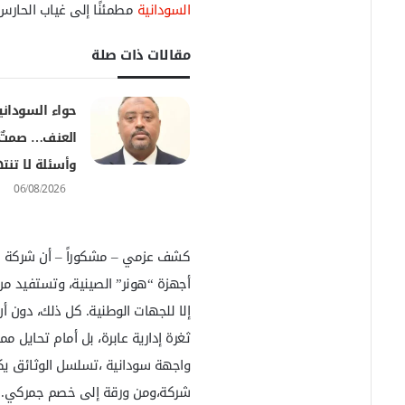
و
السودانية
مطمئنًا إلى غياب الحارس
ن
ي
مقالات ذات صلة
ا
حواء السودان
العنف… صمتٌ
وأسئلة لا تن
06/08/2026
إلا للجهات الوطنية. كل ذلك، دون أن
ثغرة إدارية عابرة، بل أمام تحايل
واجهة سودانية ،تسلسل الوثائق ي
شركة،ومن ورقة إلى خصم جمركي.