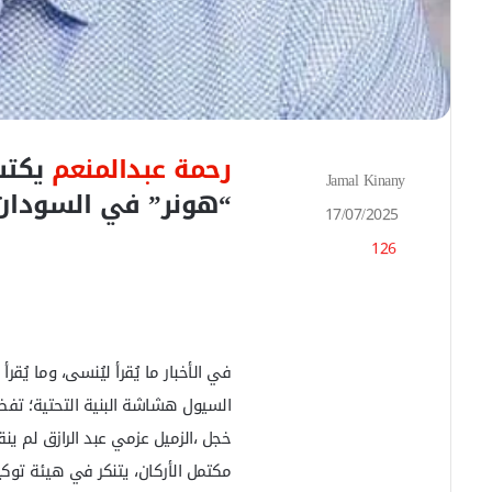
رحمة عبدالمنعم
يكتب
Jamal Kinany
أ
“هونر” في السودان
ر
17/07/2025
س
126
ل
ب
ر
ي
د
ا
في الأخبار ما يُقرأ ليُنسى، وما يُقرأ
إ
السيول هشاشة البنية التحتية؛ تفضح
ل
ك
خجل ،الزميل عزمي عبد الرازق لم ي
ت
مكتمل الأركان، يتنكر في هيئة توك
ر