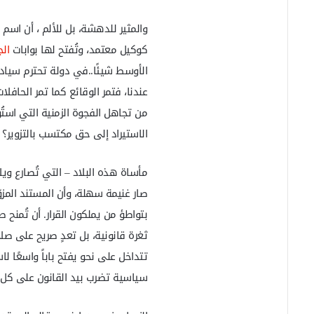
والمثير للدهشة، بل للألم ، أن اسم
كوكيل معتمد، وتُفتح لها بوابات
ال
الأوسط شيئًا..في دولة تحترم سيادت
عندنا، فتمر الوقائع كما تمر الحاف
من تجاهل الفجوة الزمنية التي اس
الاستيراد إلى حق مكتسب بالتزوير؟
مأساة هذه البلاد – التي تُصارع وي
صار غنيمة سهلة، وأن المستند المزوّ
بتواطؤ من يملكون القرار. أن تُمنح
ثغرة قانونية، بل تعدٍ صريح على صل
تتداخل على نحو يفتح باباً واسعًا لا
سياسية تضرب بيد القانون على كل م