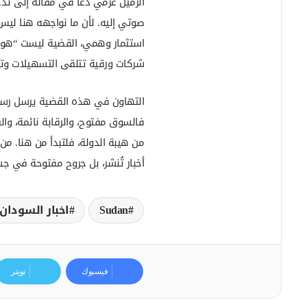
الزميل عزمي دعا في مقاله إلى تدخل 
صوتي إليه. لأن ما نواجهه هنا ليس
استثمار وهمي، القضية ليست “هونر”
شركات ورقية تتلقى التسهيلات وتفل
التهاون في هذه القضية يرسل رسال
فالسوق مفتوح، والرقابة نائمة، وال
من هيبة الدولة، فلتبدأ من هنا. من
أخبار تُنشر، بل جروح مفتوحة في ج
Sudan
اخبار السودان
فيسبوك
تويتر