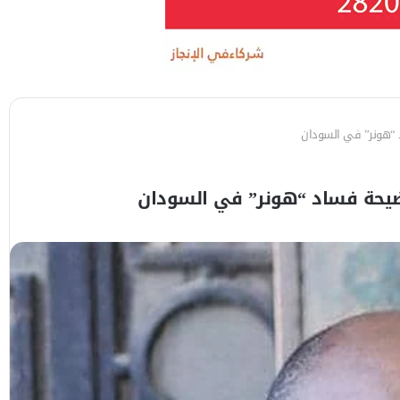
د “هونر” في السودان
فضيحة فساد “هونر” في السودان