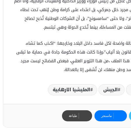
عاجل من رئيس الوزراء ووزير الداخلية والهيئات الرقابية، وأنا أضم
 مجرد خلل جمركي، بل اعتداء على كرامة وطن يُنهب تحت غطاء
، ولا حتى “سامسونج”، بل أن الشركات الوطنية تُذبح لصالح
ت من المساءلة، بينما تُخدع الدولة وهي تبتسم.
ة واضحة لكل فاسد داخل البلاد وخارجها: “اكذب كما تشاء،
قانون بلا أنياب”،وإذا كانت هذه الحكومة جادة في حماية ما تبقى
 هذا الملف ،من هذا التزوير العلني، فبعض الفضائح ليست مجرد
سد وطن منهك، لن تُشفى إلا بالعدالة.
الجيش
المليشيا الارھابية
ماسنجر
طباعة