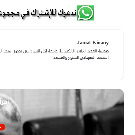
Jamal Kinany
صحيفة العهد اونلاين الإلكترونية جامعة لكل السودانيين تجدون فيها الرأي
المجتمع السوداني المتنوع والمتعدد
ف
ي
م
س
و
ب
ق
و
ع
أقرأ
ك
ا
ل
و
ي
م
ب