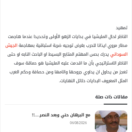
تمهيد
الناظر لحال المليشيا في بدايات الزهو الأولى وتحديدا عندما هاجمت
مطار مروي ايذانا للحرب بغرض توجيه ضربة استباقية بمهاجمة
الجيش
السوداني
يدرك بحس المهتم المتابع البسيط او الباحث النابه او حتى
الناظر الاستراتيجي بأن ما اقدمت عليه المليشيا هو حماقة سوف
تعجز من يحاول ان يداوي جروحها والامها ومن حصافة وحكم العرب
المثل المعروف البدايات دلائل النهايات.
مقالات ذات صلة
مع البرهان حتي وبعد النصر….!!
06/08/2026