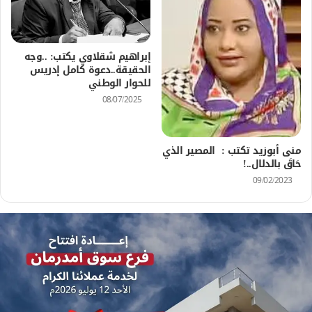
إبراهيم شقلاوي يكتب: ..وجه
الحقيقة..دعوة كامل إدريس
للحوار الوطني
08/07/2025
منى أبوزيد تكتب : المصير الذي
حَاقَ بالدلال..!
09/02/2023