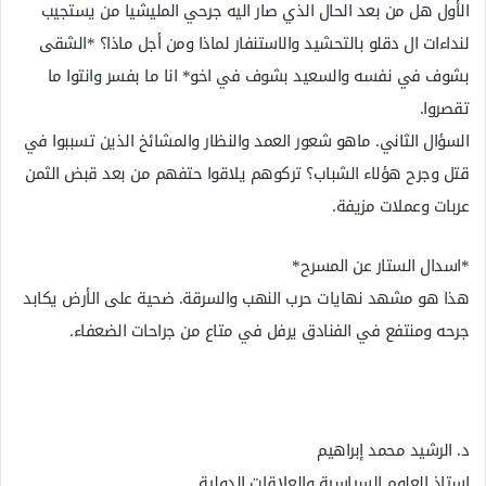
الأول هل من بعد الحال الذي صار اليه جرحي المليشيا من يستجيب
لنداءات ال دقلو بالتحشيد والاستنفار لماذا ومن أجل ماذا؟ *الشقى
بشوف في نفسه والسعيد بشوف في اخو* انا ما بفسر وانتوا ما
تقصروا.
السؤال الثاني. ماهو شعور العمد والنظار والمشائخ الذين تسببوا في
قتل وجرح هؤلاء الشباب؟ تركوهم يلاقوا حتفهم من بعد قبض الثمن
عربات وعملات مزيفة.
*اسدال الستار عن المسرح*
هذا هو مشهد نهايات حرب النهب والسرقة. ضحية على الأرض يكابد
جرحه ومنتفع في الفنادق يرفل في متاع من جراحات الضعفاء.
د. الرشيد محمد إبراهيم
استاذ العلوم السياسية والعلاقات الدولية