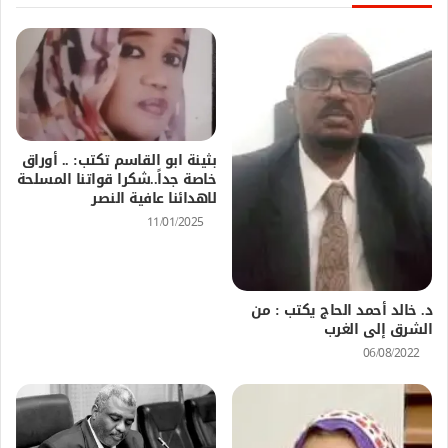
بثينة ابو القاسم تكتب: .. أوراق
خاصة جداً..شكرا قواتنا المسلحة
لاهدائنا عافية النصر
11/01/2025
د. خالد أحمد الحاج يكتب : من
الشرق إلى الغرب
06/08/2022