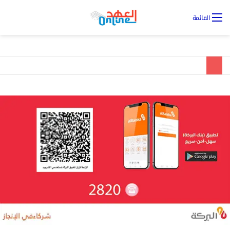
تس
القائمة
ال