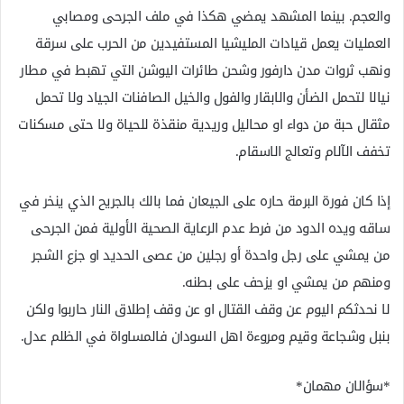
والعجم. بينما المشهد يمضي هكذا في ملف الجرحى ومصابي
العمليات يعمل قيادات المليشيا المستفيدين من الحرب على سرقة
ونهب ثروات مدن دارفور وشحن طائرات اليوشن التي تهبط في مطار
نيالا لتحمل الضأن والابقار والفول والخيل الصافنات الجياد ولا تحمل
مثقال حبة من دواء او محاليل وريدية منقذة للحياة ولا حتى مسكنات
تخفف الآلام وتعالج الاسقام.
إذا كان فورة البرمة حاره على الجيعان فما بالك بالجريح الذي ينخر في
ساقه ويده الدود من فرط عدم الرعاية الصحية الأولية فمن الجرحى
من يمشي على رجل واحدة أو رجلين من عصى الحديد او جزع الشجر
ومنهم من يمشي او يزحف على بطنه.
لا نحدثكم اليوم عن وقف القتال او عن وقف إطلاق النار حاربوا ولكن
بنبل وشجاعة وقيم ومروءة اهل السودان فالمساواة في الظلم عدل.
*سؤالان مهمان*