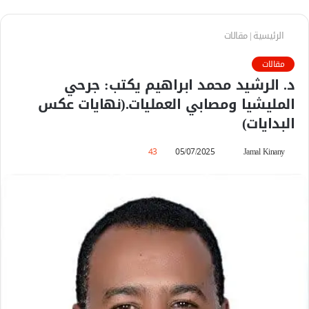
الرئيسية
|
مقالات
مقالات
د. الرشيد محمد ابراهيم يكتب: جرحي
المليشيا ومصابي العمليات.(نهايات عكس
البدايات)
Jamal Kinany
أ
05/07/2025
43
ر
س
ل
ب
ر
ي
د
ا
إ