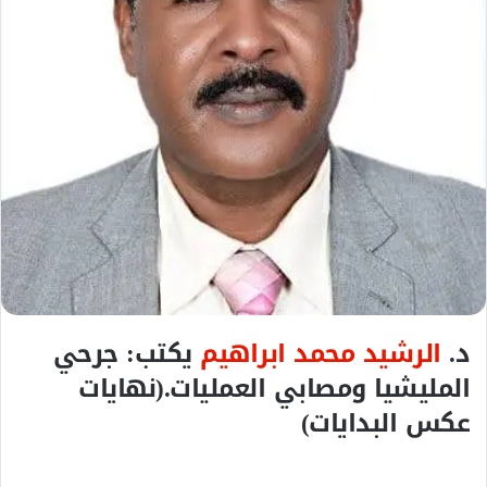
ل
ك
ت
ر
و
ن
ي
ا
د.
الرشيد محمد ابراهيم
يكتب: جرحي
المليشيا ومصابي العمليات.(نهايات
عكس البدايات)