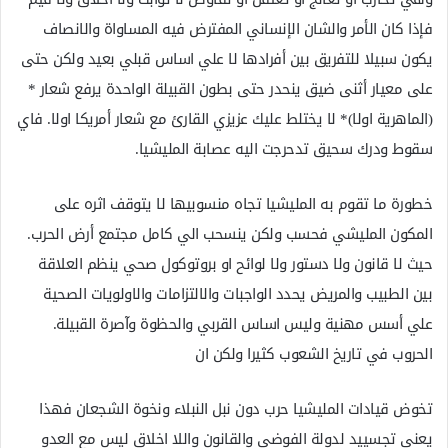
فإذا كان الأمر والشان الإنساني المفترض فيه المساواة والانصاف
يكون سبيلا للتفريق بين أفرادها لا علي اساس قبلي بعيد ولكن حتى
على معيار أثنى ضيق ينحدر حتى بطون القبيلة الواحدة يرفع شعار *
(الماهرية اولا)* لا يختلط عليك عزيزي القارئ مع شعار أمريكا اولا. فاي
سقوط ودرك سحيق تدحرجت اليه عصابة المليشيا.
خطورة ما تقوم به المليشيا تجاه منسوبيها لا يتوقف اثره على
المكون المليشي فحسب ولكن ينسحب الي كامل مجتمع أرض الحرب.
حيث لا قانون ولا دستور ولا لوائح او بروتوكول صحي ينظم العلاقة
بين الطبيب والمريض يحدد الواجبات والالتزامات والاولويات الصحية
علي أسس مهنية وليس اساس القربي والحظوة وآصرة القبيلة.
الحروب في تاريخ الشعوب كثيرا ولكن ان
تخوض قيادات المليشيا حرب دون نبل النبلاء ونخوة الشجعان فهذا
يعني تجسييد لدولة الفوضى والقانون واللا اخلاق ليس مع العدو