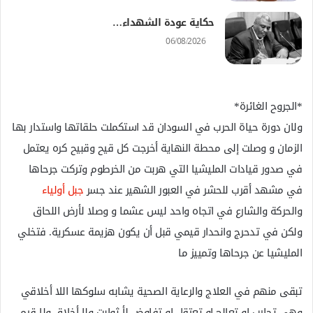
حكاية عودة الشهداء…
06/08/2026
*الجروح الغائرة*
ولان دورة حياة الحرب في السودان قد استكملت حلقاتها واستدار بها
الزمان و وصلت إلى محطة النهاية أخرجت كل قيح وقبيح كره يعتمل
في صدور قيادات المليشيا التي هربت من الخرطوم وتركت جرحاها
في مشهد أقرب للحشر في العبور الشهير عند جسر
جبل أولياء
والحركة والشارع في اتجاه واحد ليس عشما و وصلا لأرض اللحاق
ولكن في تدحرج وانحدار قيمي قبل أن يكون هزيمة عسكرية. فتخلي
المليشيا عن جرحاها وتمييز ما
تبقى منهم في العلاج والرعاية الصحية يشابه سلوكها اللا أخلاقي
وهي تحارب او تعالج او تعتقل او تفاوض لأ ثوابت ولا أخلاق ولا قيم