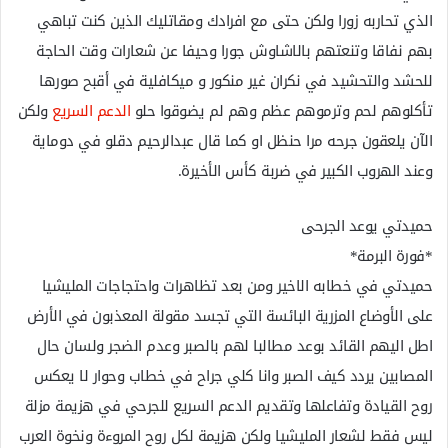
الذي تحاربه زورا ولكن حتى مع افرادك ومقاتليك الذين كنت تباهي
بهم نفاقا وتنعتهم بالاشاوش جورا وحيفا عن شعارات وقت الحاجة
للحشد والتحشيد في نكران غير منكور و ميكافلية في أقبح صورها
تأكلوهم لحم وترموهم عظم وهم لم يضوقوا حلو
الدعم السريع
ولكن
الآن يلعقون جرحه مرا حنظل او كما قال عبدالرحيم دقلو في دوماية
وعند الهروب الكبير في ضربة كأس الأخيرة.
حميدتي يوعد الجرحى
*فورة البرمة*
حميدتي في خطابه الاخير ومن بعد تظاهرات واحتجاجات المليشيا
على الأوضاع المزرية البائسة التي تجسد مقولة المعذبون في الأرض
اطل اليهم القائد بوعد مطالبا لهم بالصبر وعدم الضجر ولسان حال
المصابين يردد كيف الصبر وانا كلي جراح في خطاب وحوار لا يعكس
روح القيادة وتفاعلها وتقديم الدعم السريع للجرحي في هزيمة مزلة
ليس فقط لشعار المليشيا ولكن هزيمة لكل روح المروءة ونخوة العرب