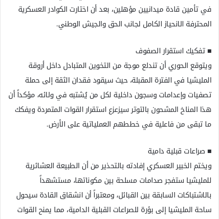
في تأمين قادة ميدانيين مؤهلين، بعد أن اختارت الكوادر العسكرية
المحترفة الانحياز الكامل لجانب الحق والجيش الوطني.
​■ تفكيك استقرار الصفوف
ويتوقع الحوري أن تندلع موجة من التخوين المتبادل داخل أروقة
المليشيا في الفترة المقبلة، حيث سيقود فقدان الثقة إلى حملة
تصفيات وإعدامات وسجون داخلية لكل من يُشتبه في ولائه، مؤكداً أن
هذا المناخ المشحون بالتوتر سيزعزع استقرار القوات المتمردة ويفكك
ما تبقى من فاعلية في خططهم العملياتية على الأرض.
​■ صراعات قبلية دامية
ويختم الخبير العسكري إفادته بالتحذير من أن الطبيعة العشائرية
للمليشيا ستفجر صدامات مسلحة بين مكوناتها، مستشهداً
بالاشتباكات السابقة بين القبائل، ومعتبراً أن انشقاق القادة سيحول
ساحة المليشيا إلى بؤرة للصراعات القبلية الدامية، مما يمنح القوات