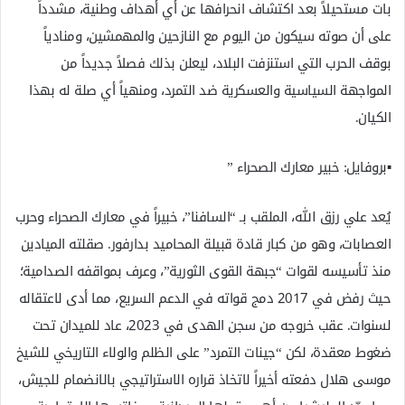
بات مستحيلاً بعد اكتشاف انحرافها عن أي أهداف وطنية، مشدداً
على أن صوته سيكون من اليوم مع النازحين والمهمشين، ومنادياً
بوقف الحرب التي استنزفت البلاد، ليعلن بذلك فصلاً جديداً من
المواجهة السياسية والعسكرية ضد التمرد، ومنهياً أي صلة له بهذا
الكيان.
▪️​بروفايل: خبير معارك الصحراء ”
يُعد علي رزق الله، الملقب بـ “السافنا”، خبيراً في معارك الصحراء وحرب
العصابات، وهو من كبار قادة قبيلة المحاميد بدارفور. صقلته الميادين
منذ تأسيسه لقوات “جبهة القوى الثورية”، وعرف بمواقفه الصدامية؛
حيث رفض في 2017 دمج قواته في الدعم السريع، مما أدى لاعتقاله
لسنوات. عقب خروجه من سجن الهدى في 2023، عاد للميدان تحت
ضغوط معقدة، لكن “جينات التمرد” على الظلم والولاء التاريخي للشيخ
موسى هلال دفعته أخيراً لاتخاذ قراره الاستراتيجي بالانضمام للجيش،