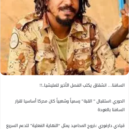
ل
ك
ت
ر
و
ن
ي
ا
السافنا… انشقاق يكتب الفصل الأخير للمليشيا..!!
الحوري :استقبال ” القبة” رسمياً وشعبياً كان محركا أساسيا لقرار
السافنا بالعودة
قيادي دارفوري :خروج المحاميد يمثل “النهاية الفعلية” للدعم السريع