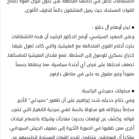
الانشقاقات تكمن في دلالتها القاطعة على تحول ميزان القوة لصالح
القوات المسلحة، حيث يميل المنشقون دائماً للطرف الأقوى.
​■ تبخر أوهام آل دقلو :
وعلى الصعيد السياسي، أوضح الدكتور الرشيد أن هذه الانشقاقات
بخرت أحلام القوى المتحالفة مع المليشيا، والتي كانت تعول عليها
كذراع عسكري للوصول إلى السلطة. فمع فقدان المليشيا لتماسكها،
تضعف قدرتها على فرض أي أجندة سياسية، مما يجعلها جسماً
منبوذاً وغير مقبول به حتى في مناطق دارفور.
​■ محاولات حميدتي اليائسة:
وفي ختام حديثه، شدد إبراهيم على أن ظهور “حميدتي” الأخير
محاطاً بجنرالاته هو محاولة بائسة لنفي سردية الانهيار التي تضرب
قواته. وكشف عن توقعات بحدوث مفاجآت وشيكة بانضمام قيادات
أخرى ممن ظهروا في الصورة الأخيرة إلى صفوف الجيش السوداني،
مؤكداً أن المواطنين ينتظرون تقدم القوات المسلحة لتخليصهم من