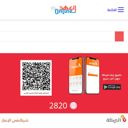
تس
القائمة
ال