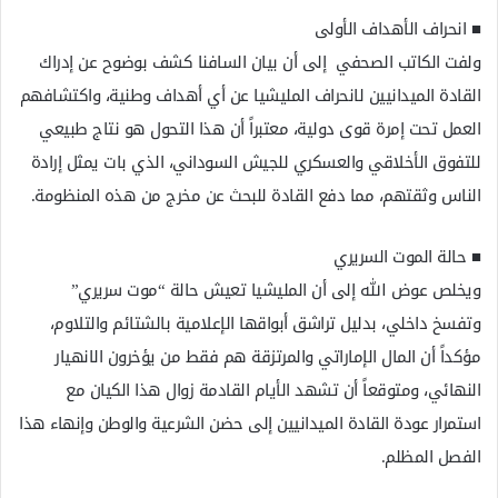
​■ انحراف الأهداف الأولى
ولفت الكاتب الصحفي إلى أن بيان السافنا كشف بوضوح عن إدراك
القادة الميدانيين لانحراف المليشيا عن أي أهداف وطنية، واكتشافهم
العمل تحت إمرة قوى دولية، معتبراً أن هذا التحول هو نتاج طبيعي
للتفوق الأخلاقي والعسكري للجيش السوداني، الذي بات يمثل إرادة
الناس وثقتهم، مما دفع القادة للبحث عن مخرج من هذه المنظومة.
​■ حالة الموت السريري
ويخلص عوض الله إلى أن المليشيا تعيش حالة “موت سريري”
وتفسخ داخلي، بدليل تراشق أبواقها الإعلامية بالشتائم والتلاوم،
مؤكداً أن المال الإماراتي والمرتزقة هم فقط من يؤخرون الانهيار
النهائي، ومتوقعاً أن تشهد الأيام القادمة زوال هذا الكيان مع
استمرار عودة القادة الميدانيين إلى حضن الشرعية والوطن وإنهاء هذا
الفصل المظلم.