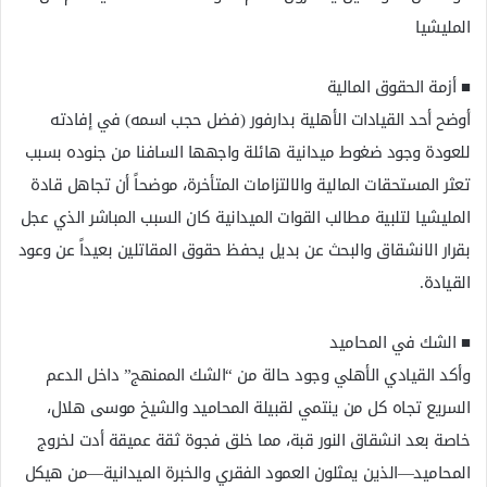
المليشيا
​■ أزمة الحقوق المالية
أوضح أحد القيادات الأهلية بدارفور (فضل حجب اسمه) في إفادته
للعودة وجود ضغوط ميدانية هائلة واجهها السافنا من جنوده بسبب
تعثر المستحقات المالية والالتزامات المتأخرة، موضحاً أن تجاهل قادة
المليشيا لتلبية مطالب القوات الميدانية كان السبب المباشر الذي عجل
بقرار الانشقاق والبحث عن بديل يحفظ حقوق المقاتلين بعيداً عن وعود
القيادة.
​■ الشك في المحاميد
وأكد القيادي الأهلي وجود حالة من “الشك الممنهج” داخل الدعم
السريع تجاه كل من ينتمي لقبيلة المحاميد والشيخ موسى هلال،
خاصة بعد انشقاق النور قبة، مما خلق فجوة ثقة عميقة أدت لخروج
المحاميد—الذين يمثلون العمود الفقري والخبرة الميدانية—من هيكل