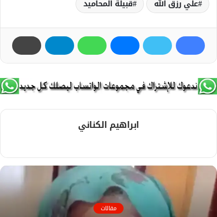
علي رزق الله
قبيلة المحاميد
ابراهيم الكناني
م
و
ق
ع
ا
ل
مقالات
و