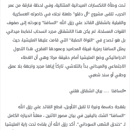
تحت وطأة الانكسارات الميدانية المتتالية، وفي لحظة فارقة من عمر
الحرب، تلقى مشروع “آل دقلو” طعنة نجلاء في خاصرته العسكرية
والقبلية بانشقاق القائد علي رزق الله “السافنا” وعودته إلى صفوف
القوات المسلحة. لم يكن هذا الانشقاق مجرد انسحاب لضابط ميداني،
بل هو تصدع في “النواة الصلبة” التي قامت عليها المليشيا، حيث
يمثل السافنا رمزية قبيلة المحاميد وعمودها الفقري. هذا التحول
الدراماتيكي وضع المليشيا أمام حقيقة مرة؛ وهي أن الغطاء
الاجتماعي والميداني بدأ بالتلاشي، تاركاً إياها مجرد واجهة بلا عمق
وطني أو سند شعبي.
▪️السافنا …. بيان انشقاق هلني
بلهجة حاسمة ونبرة لا تقبل التأويل، قطع القائد علي رزق الله
“السافنا” الشك باليقين في بيان مصور الاثنين ، معلناً انحيازه الكامل
لـ “خندق الشعب السوداني”. أكد رزق الله أن بقاءه تحت راية المليشيا