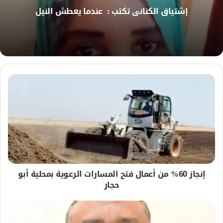
ي
إشتياق الكناني تكتب : عندما يعطش النيل
ب
إنجاز 60% من أعمال فتح المسارات الرعوية بمحلية أبو
حجار