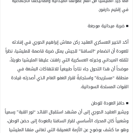
مما جرّد المليشيا من أهم عقولها الميدانية ومفاتيحها الاجتماعية
في إقليم دارفور.
​■ ضربة ميدانية موجعة
أكد الخبير العسكري العقيد ركن معاش إبراهيم الحوري في إفادته
للعودة أن انضمام “السافنا” للجيش يمثل ضربة قاصمة للمليشيا، نظراً
لثقله الميداني وخبرته العسكرية التي راهنت عليها المليشيا طويلاً،
موضحاً أن هذا التحول جاء نتاجاً طبيعياً للانتهاكات البشعة في
منطقة “مستريحة” واستجابةً لقرار العفو العام الذي أصدرته قيادة
القوات المسلحة السودانية.
​■ حافز العودة للوطن
ويشير العقيد الحوري إلى أن مشهد استقبال القائد “نور القبة” رسمياً
وشعبياً كان المحرك الأساسي لقرار السافنا بالعودة إلى حضن الوطن،
وهو ما كشف بوضوح عن الأزمة العميقة التي تعاني منها المليشيا