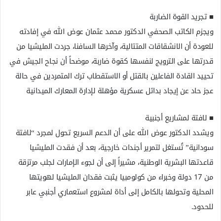
​■ تجريد القوة الضاربة
ويجزم الكاتب الصحفي الدكتور محمد عثمان عوض الله في إفادته
للعودة أن الانشقاقات المتتالية، وآخرها السافنا، جردت المليشيا من
قدرتها على الترويج لنفسها كقوة ضاربة، موضحاً أن نجاح الجيش في
تحييد القادة الفاعلين بالقتل أو الاستقطاب ترك المتمردين في حالة
عجز حاد عن إيجاد بدائل عسكرية مؤهلة لإدارة المعارك الميدانية
​■ لافتة لمشاريع أجنبية
ويشدد الدكتور عوض الله على أن الدعم السريع تحول لمجرد “لافتة
سودانية” تُستغل لتمرير أجندات خارجية، بعد أن فقدت المليشيا
قاعدتها البشرية الوطنية، مشيراً إلى أن لجوء الإمارات لجلب مرتزقة
من 17 دولة وخبراء من كولومبيا يثبت فقدان المليشيا لهويتها
المحلية وتحولها بالكامل إلى أداة لمشروع استعماري أجنبي عابر
للحدود.