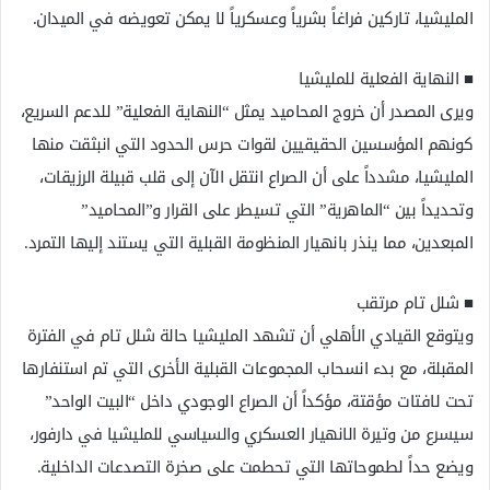
المليشيا، تاركين فراغاً بشرياً وعسكرياً لا يمكن تعويضه في الميدان.
​■ النهاية الفعلية للمليشيا
ويرى المصدر أن خروج المحاميد يمثل “النهاية الفعلية” للدعم السريع،
كونهم المؤسسين الحقيقيين لقوات حرس الحدود التي انبثقت منها
المليشيا، مشدداً على أن الصراع انتقل الآن إلى قلب قبيلة الرزيقات،
وتحديداً بين “الماهرية” التي تسيطر على القرار و”المحاميد”
المبعدين، مما ينذر بانهيار المنظومة القبلية التي يستند إليها التمرد.
​■ شلل تام مرتقب
ويتوقع القيادي الأهلي أن تشهد المليشيا حالة شلل تام في الفترة
المقبلة، مع بدء انسحاب المجموعات القبلية الأخرى التي تم استنفارها
تحت لافتات مؤقتة، مؤكداً أن الصراع الوجودي داخل “البيت الواحد”
سيسرع من وتيرة الانهيار العسكري والسياسي للمليشيا في دارفور،
ويضع حداً لطموحاتها التي تحطمت على صخرة التصدعات الداخلية.