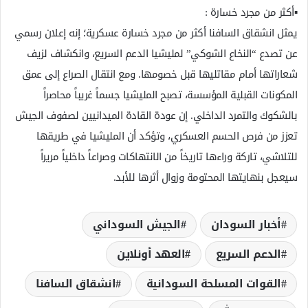
▪️أكثر من مجرد خسارة :
يمثل انشقاق السافنا أكثر من مجرد خسارة عسكرية؛ إنه إعلان رسمي
عن تصدع “النخاع الشوكي” لمليشيا الدعم السريع، وانكشاف لزيف
شعاراتها أمام مقاتليها قبل خصومها. ومع انتقال الصراع إلى عمق
المكونات القبلية المؤسسة، تصبح المليشيا جسماً غريباً محاصراً
بالشكوك والتمرد الداخلي. إن عودة القادة الميدانيين لصفوف الجيش
تعزز من فرص الحسم العسكري، وتؤكد أن المليشيا في طريقها
للتلاشي، تاركة وراءها تاريخاً من الانتهاكات وصراعاً داخلياً مريراً
سيعجل بنهايتها المحتومة وزوال أثرها للأبد.
أخبار السودان
الجيش السوداني
الدعم السريع
العهد أونلاين
القوات المسلحة السودانية
انشقاق السافنا