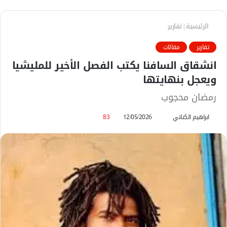
الرئيسية
|
تقارير
تقارير
مقالات
انشقاق السافنا يكتب الفصل الأخير للمليشيا
ويعجل بنهايتها
رمضان محجوب
ابراهيم الكناني
أ
12/05/2026
83
ر
س
ل
ب
ر
ي
د
ا
إ