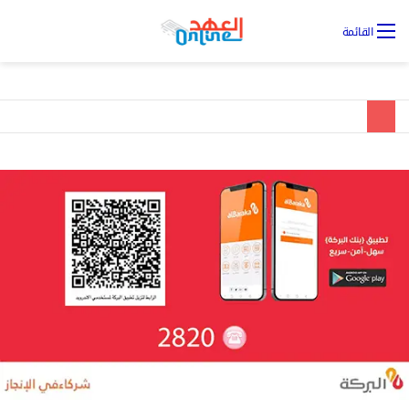
تس
القائمة
ال