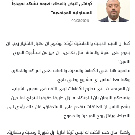
كوفتي تنبض بالعطاء: نعيمة تشهد نموذجاً
للمسئولية المجتمعية”
09/08/2026
كما ان القيم الدينية والاخلاقية تؤكد بوضوح ان معيار الاختيار يجب ان
يقوم على القوة والامانة. قال تعالى: “ان خير من استأجرت القوي
الامين”
فالقوة هنا تعني الكفاءة والقدرة، والامانة تعني النزاهة والاخلاق،
وهما معا اساس اي مشروع وطني ناجح.
ان المجتمعات التي تحترم الكفاءات تبني الثقة في نفوس الشباب،
وتمنحهم الايمان بان الاجتهاد ما زال طريقا حقيقيا للنجاح. اما حين
يشعر الناس ان العلاقات تتقدم على الاستحقاق، فان ذلك يؤدي الى
الاحباط، ويقتل روح المبادرة والطموح.
ولهذا، فان دعم الكفاءات ليس ترفا اداريا، بل ضرورة وطنية وحضارية.