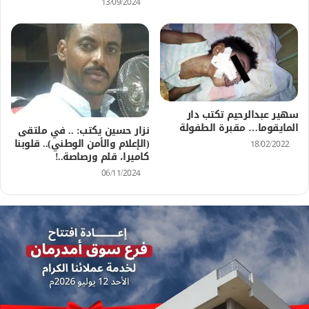
13/09/2024
سهير عبدالرحيم تكتب دار
المايقوما… مقبرة الطفولة
نزار حسين يكتب: .. في ملتقى
(الإعلام والأمن الوطني).. قلوبنا
18/02/2022
كاميرا، قلم ورصاصة..!
06/11/2024