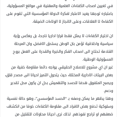
في تعيين اصحاب الكفاءات العلمية والمهنية في مواقع المسؤولية،
باعتباره توجها يعيد الاعتبار لفكرة الدولة المؤسسية التي تقوم على
الكفاءة لا العلاقات، وعلى الانجاز لا الولاءات الضيقة.
ان اختيار الكفاءات لا يمثل فقط قرارا اداريا ناجحا، بل يعكس رؤية
سياسية واخلاقية تؤمن بان الوطن يستحق الافضل، وان المرحلة
القادمة تحتاج الى اصحاب الفكر والخبرة والقدرة على العمل بروح
المسؤولية الوطنية.
غير ان اي مشروع للاصلاح الحقيقي يواجه دائما مقاومة خفية من
بعض البيئات الادارية المختلة، حيث يتحول التميز احيانا الى مصدر قلق،
ويصبح المتفوق هدفا للحسد والتهميش بدل ان يكون محل تقدير
ودعم.
وهنا يظهر ما يمكن وصفه بـ “الحسد المؤسسي”، وهو حالة نفسية
وسلوكية تدفع بعض الافراد الى مقاومة الكفاءات خوفا من انكشاف
ضعفهم او تراجع نفوذهم. لذلك نرى احيانا محاولات للتقليل من