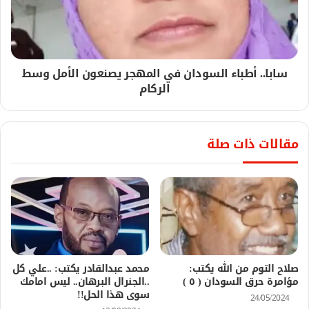
سابا.. أطباء السودان في المهجر يصنعون الأمل وسط
الركام
مقالات ذات صلة
صلاح التوم من الله يكتب:
محمد عبدالقادر يكتب: ..علي كل
مؤامرة حرق السودان ( ٥ )
..الجنرال البرهان.. ليس امامك
سوى هذا الحل!!
24/05/2024