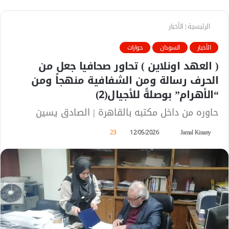
الرئيسية
|
الأخبار
الأخبار
السودان
حوارات
( العهد اونلاين ) تحاور صحافيا جعل من
الحرف رسالة ومن الشفافية منهجاً ومن
“الأهرام” بوصلةً للأجيال(2)
حاوره من داخل مكتبه بالقاهرة | الصادق يسين
Jamal Kinany
أ
12/05/2026
23
ر
س
ل
ب
ر
ي
د