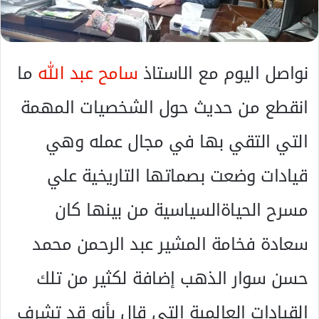
ا
إ
ل
ك
نواصل اليوم مع الاستاذ
سامح عبد الله
ما
ت
ر
انقطع من حديث حول الشخصيات المهمة
و
ن
التي التقي بها في مجال عمله وهي
ي
ا
قيادات وضعت بصماتها التاريخية علي
مسرح الحياةالسياسية من بينها كان
سعادة فخامة المشير عبد الرحمن محمد
حسن سوار الذهب إضافة لكثير من تلك
القيادات العالمية التي قال بأنه قد تشرف