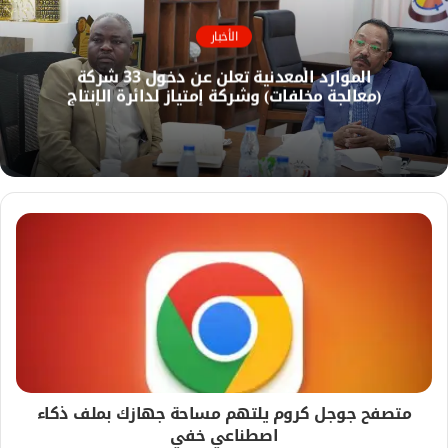
و
ع
ك
ا
الأخبار
ل
الموارد المعدنية تعلن عن دخول 33 شركة
و
(معالجة مخلفات) وشركة إمتياز لدائرة الإنتاج
ي
ب
متصفح جوجل كروم يلتهم مساحة جهازك بملف ذكاء
اصطناعي خفي