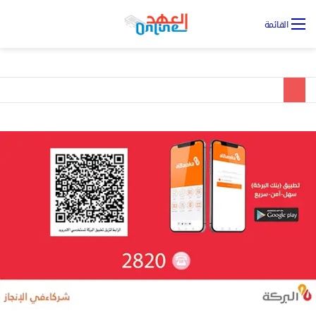
تس
القائمة
ال