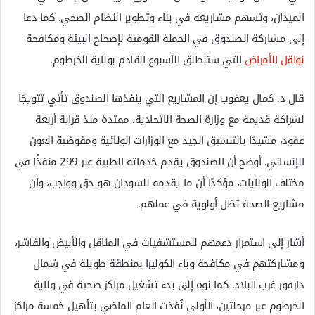
الميدان، وتسهم مشاريعه في بناء وتطوير النظام الصحي. كما دعا
إلى مشاركة الصندوق في الحملة القومية لإصحاح البيئة ومكافحة
نواقل الأمراض
التي ستنطلق الأسبوع القادم بولاية الخرطوم.
قال د. كمال يعقوب إن المشاريع التي ينفذها الصندوق تأتي تتويجًا
لشراكة قديمة مع وزارة الصحة الاتحادية، ممتدة منذ قرابة أربعة
عقود، مشيدًا بالتنسيق الجيد مع الوزارات الولائية ومفوضية العون
الإنساني. أوضح أن الصندوق يقدم خدماته الطبية عبر 299 منفذًا في
مختلف الولايات، مؤكدًا أن ما يقدمه للسودان هو حق وواجب، وأن
مشاريع الصحة تظل أولوية في عملهم.
أشار إلى استمرار دعمهم للمستشفيات في المناقل والأبيض والفاشر،
ومشاركتهم في مكافحة وباء الكوليرا بمنطقة طويلة في شمال
دارفور غرب البلاد. كما نوه إلى بدء تشغيل مراكز صحية في ولاية
الخرطوم عبر مرحلتين، الأولى نُفذت العام الماضي بتأهيل خمسة مراكز