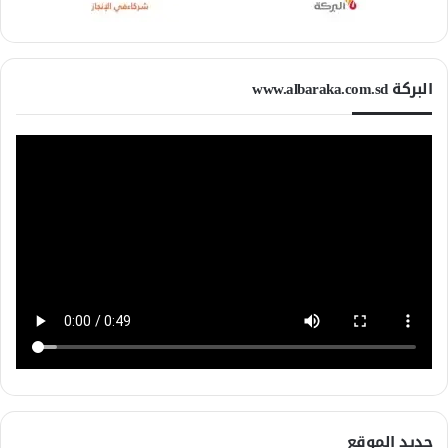
البركة www.albaraka.com.sd
جديد الموقع