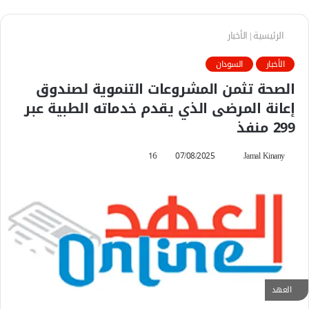
الرئيسية
|
الأخبار
الأخبار
السودان
الصحة تثمن المشروعات التنموية لصندوق
إعانة المرضى الذي يقدم خدماته الطبية عبر
299 منفذ
Jamal Kinany
أ
07/08/2025
16
ر
س
ل
ب
ر
ي
د
ا
العهد
إ