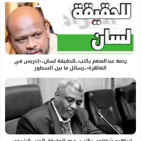
رحمة عبدالمنعم يكتب:..للحقيقة لسان..«إدريس في
القاهرة»..رسائل ما بين السطور
إبراهيم شقلاوي يكتب: ..وجه الحقيقة..الحزب الشيوعي