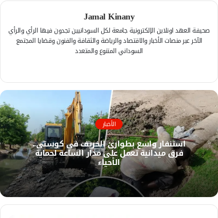
Jamal Kinany
صحيفة العهد اونلاين الإلكترونية جامعة لكل السودانيين تجدون فيها الرأي والرأي
الآخر عبر منصات الأخبار والاقتصاد والرياضة والثقافة والفنون وقضايا المجتمع
السوداني المتنوع والمتعدد
ف
ي
م
س
و
ب
ق
و
ع
ك
الأخبار
ا
ل
استنفار واسع بطوارئ الخريف في كوستي..
و
فرق ميدانية تعمل على مدار الساعة لحماية
ي
الأحياء
ب