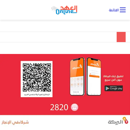
تس
القائمة
ال