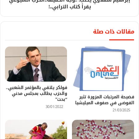
يقرأ كتاب الترابي..!
مقالات ذات صلة
فولكر يلتقي بالمؤتمر الشعبي..
والحزب يطالب بمجلس مدني
فضيحة المرتبات المزورة تثير
“بحت”
الفوضى في صفوف الميليشيا
30/01/2022
21/03/2025