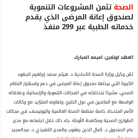
الصحة
تثمن المشروعات التنموية
ل
ك
لصندوق إعانة المرضى الذي يقدم
ت
خدماته الطبية عبر 299 منفذ
ر
و
ن
ي
العهد اونلاين: اميمه المبارك
ا
ثمّن وكيل وزارة الصحة الاتحادية د. هيثم محمد إبراهيم الجهود
الكبيرة التي يبذلها صندوق إعانة المرضى في دعم واستقرار النظام
الصحي، مشيدًا بتدخلاته في المجالات التنموية والإنسانية، وعلاقاته
الواسعة مع المانحين في دول الخليج، وتعاونه المتزايد مع وكالات
الأمم المتحدة، خاصة منظمة الصحة العالمية واليونيسف، في مجالات
الطوارئ الصحية ومكافحة الأوبئة. جاء ذلك خلال اجتماعه مع مدير
عام الصندوق د. كمال الدين يعقوب والمدير التنفيذي د. عبدالمجيد