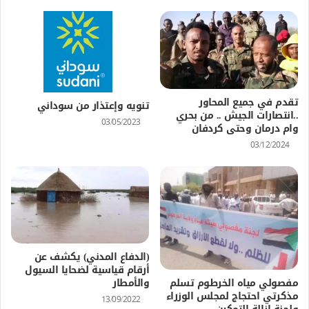
تقدم في جميع المحاور
تنويه وإعتذار من سوداني
..انتصارات الجيش .. من بحري
03/05/2023
وام درمان وحتى كردفان
03/12/2024
(الدفاع المدني) يكشف عن
أرقام قياسية لضحايا السيول
مفصولي مياه الخرطوم تسلم
والأمطار
مذكرتي احتجاج لمجلس الوزراء
13/09/2022