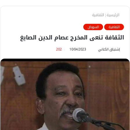
الرئيسية
|
الثقافية
الثقافية
السودان
الثقافة تنعى المخرج عصام الدين الصايغ
إشتياق الكناني
أ
10/04/2023
202
ر
س
ل
ب
ر
ي
د
ا
إ
ل
ك