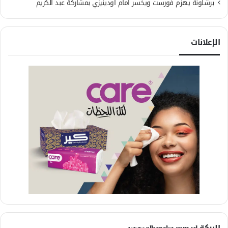
برشلونة يهزم فورست ويخسر أمام أودينيزي بمشاركة عبد الكريم
الإعلانات
البركة www.albaraka.com.sd