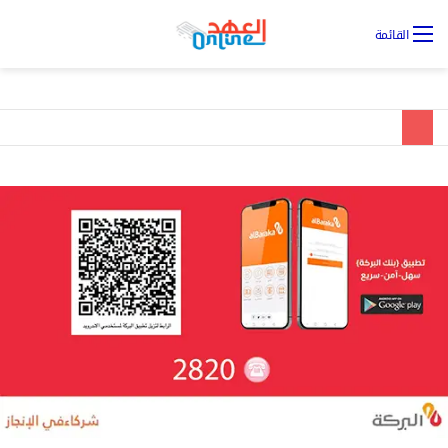
تس
القائمة
ال