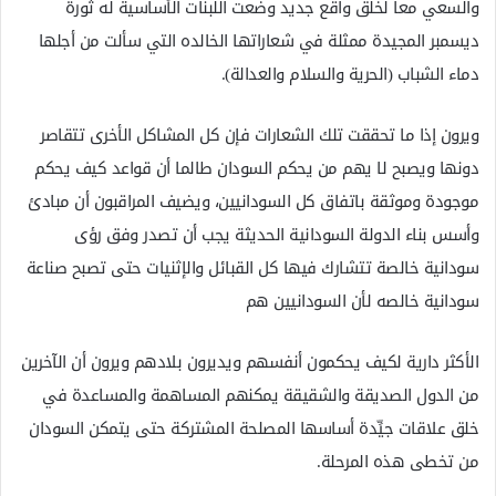
والسعي معاً لخلق واقع جديد وضعت اللبنات الأساسية له ثورة
ديسمبر المجيدة ممثلة في شعاراتها الخالده التي سألت من أجلها
دماء الشباب (الحرية والسلام والعدالة).
ويرون إذا ما تحققت تلك الشعارات فإن كل المشاكل الأخرى تتقاصر
دونها ويصبح لا يهم من يحكم السودان طالما أن قواعد كيف يحكم
موجودة وموثقة باتفاق كل السودانيين، ويضيف المراقبون أن مبادئ
وأسس بناء الدولة السودانية الحديثة يجب أن تصدر وفق رؤى
سودانية خالصة تتشارك فيها كل القبائل والإثنيات حتى تصبح صناعة
سودانية خالصه لأن السودانيين هم
الأكثر دارية لكيف يحكمون أنفسهم ويديرون بلادهم ويرون أن الآخرين
من الدول الصديقة والشقيقة يمكنهم المساهمة والمساعدة في
خلق علاقات جيِّدة أساسها المصلحة المشتركة حتى يتمكن السودان
من تخطى هذه المرحلة.