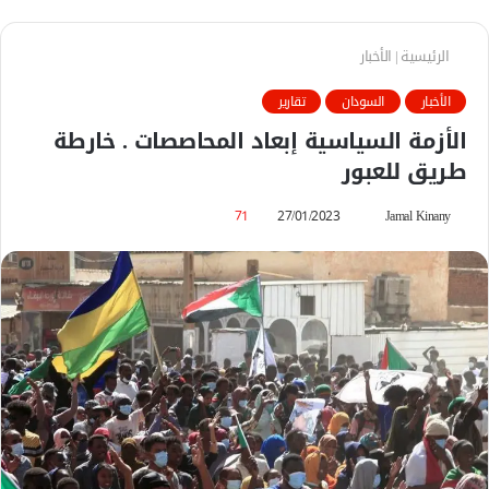
الرئيسية
|
الأخبار
الأخبار
السودان
تقارير
الأزمة السياسية إبعاد المحاصصات . خارطة
طريق للعبور
Jamal Kinany
أ
27/01/2023
71
ر
س
ل
ب
ر
ي
د
ا
إ
ل