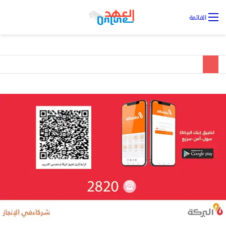
تس
القائمة
ال