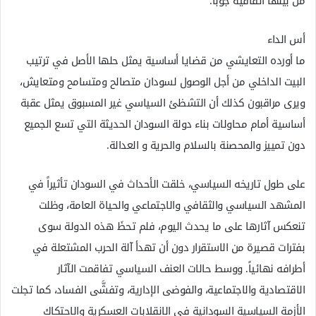
من بينها اتفاقية جوبا.
أس الداء
ما أورده التعايشي من قضايا أساسية يمثل حلها الأصل في ترتيب
البيت الداخلي من أجل الوصول لسودان متصالح ومتسامح ومتعايش،
ويرى مراقبون كذلك أن التشظئ السياسي غير المسبوق يمثل عقبة
أساسية أمام محاولات بناء دولة السودان الحديثة التي تسع الجميع
دون تمييز والمحصنة بالسلام والحرية و العدالة.
على طول تاريخه السياسي، خلقت الأحداث في السودان تأثيراً في
المشهد السياسي والثقافي والاجتماعي والحياة العامة، وظلت
تنعكس آثارها على ما يحدث اليوم، فلم تحظَ هذه الدولة سوى
بفترات قصيرة من الاستقرار دون أن تهدأ آلة الحرب المشتعلة في
أطرافه نهائياً. ووسط حالات العنف السياسي تفاقمت الآثار
الاقتصادية والاجتماعية، والفوضى الإدارية، وتفشَّى الفساد، كما تجلت
الأزمة السياسية السودانية في الانقلابات العسكرية والاحتكاك