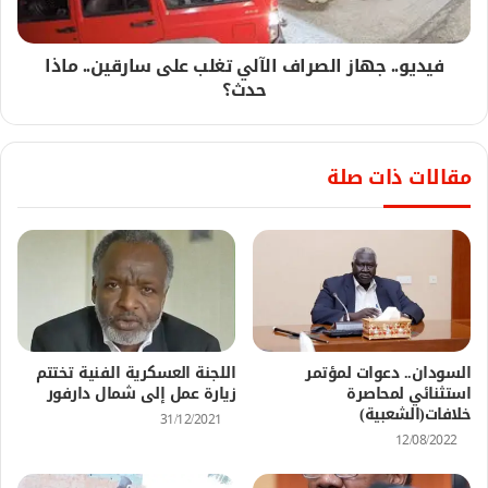
فيديو.. جهاز الصراف الآلي تغلب على سارقين.. ماذا
حدث؟
مقالات ذات صلة
السودان.. دعوات لمؤتمر
اللجنة العسكرية الفنية تختتم
استثنائي لمحاصرة
زيارة عمل إلى شمال دارفور
خلافات(الشعبية)
31/12/2021
12/08/2022