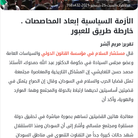
ك
مظاهرات-السبت-25-ديسمبر-2021-768x432
ت
الأزمة السياسية إبعاد المحاصصات .
ر
و
خارطة طريق للعبور
ن
ي
تقرير| مريم أبَّشر
ا
قال
مستشار السلام في مؤسسة القانون الدولي
والسياسات العامة
وعضو مجلس السيادة في حكومة الدكتور عبد الله حمدوك، الأستاذ
محمد حسن التعايشي، إن المشاكل التاريخية والمعاصرة مجتمعة
تمثل قضايا الحرب والسلام في السودان، وقال: إن الصراع يتمثل في
قضيتين أساسيتين لديهما ارتباط بالدولة والمجتمع وهما: الموارد
والهوية، وأكد أن
معالجة هاتين القضيتين تساهم بصورة مباشرة في تحقيق دولة
مستقرة ومجتمع متسالم، وأشار إلى أن السودان ومنذ الاستقلال
شهد حالات كبيرة جداً من التفاوت التنموي في مناطق السودان