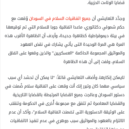
قضايا الولاءت الحزبية.
وجدَّد التعايشي أن
جميع اتفاقيات السلام في السودان
وُقعت مع
حكم شمولي دكتاتوري، ماعدا اتفاقية جوبا للسلام التي تم توقيعها
في بيئة ديموقراطية كظاهرة جديدة، وأردف أن الظاهرة الأقرب هذه
المرة هي المرة الوحيدة التى يأتي يشارك في نقض العهود
والمواثيق المجموعة الحاكمة “العسكريين” والذين وقعوا على اتفاق
السلام، ولفت إلى أن هذه الظاهرة
لايمكن إنكارها، وأضاف التعايشي قائلاً: “لا يمكن أن تحشد أي سبب
سياسي مهما كان وتبرر إنك أنت وقعت على اتفاقية سلام ضُمنت في
دستور السودان وعالجت جميع القضايا المرتبطة بالقضايا التاريخية
والقضايا المعاصرة ثم تتفق مع مجموعة أُخرى في الحكومة وتنقلب
على الوثيقة الدستورية التى تضمنت اتفاقية السلام”، وأكد أن عدم
الالتزام بالعهود والمواثيق سبب جوهري في عدم تنفيذ الاتفاقيات