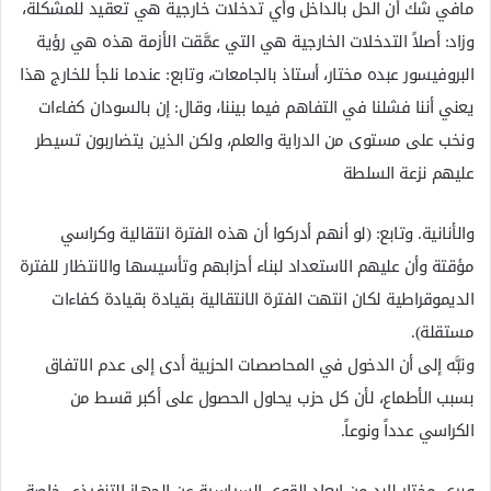
مافي شك أن الحل بالداخل وأي تدخلات خارجية هي تعقيد للمشكلة،
وزاد: أصلاً التدخلات الخارجية هي التي عمَّقت الأزمة هذه هي رؤية
البروفيسور عبده مختار، أستاذ بالجامعات، وتابع: عندما نلجأ للخارج هذا
يعني أننا فشلنا في التفاهم فيما بيننا، وقال: إن بالسودان كفاءات
ونخب على مستوى من الدراية والعلم، ولكن الذين يتضاربون تسيطر
عليهم نزعة السلطة
والأنانية. وتابع: (لو أنهم أدركوا أن هذه الفترة انتقالية وكراسي
مؤقتة وأن عليهم الاستعداد لبناء أحزابهم وتأسيسها والانتظار للفترة
الديموقراطية لكان انتهت الفترة الانتقالية بقيادة بقيادة كفاءات
مستقلة).
ونبَّه إلى أن الدخول في المحاصصات الحزبية أدى إلى عدم الاتفاق
بسبب الأطماع، لأن كل حزب يحاول الحصول على أكبر قسط من
الكراسي عدداً ونوعاً.