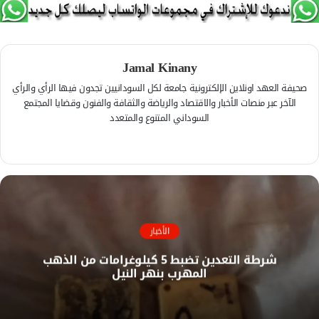
Jamal Kinany
صحيفة العهد اونلاين الإلكترونية جامعة لكل السودانيين تجدون فيها الرأي والرأي
الآخر عبر منصات الأخبار والاقتصاد والرياضة والثقافة والفنون وقضايا المجتمع
السوداني المتنوع والمتعدد
ف
ي
م
س
و
ب
ق
و
ع
ك
ا
الأخبار
ل
شرطة التعدين تضبط 5 كيلوغرامات من الذهب
و
المهرب بنهر النيل
ي
ب