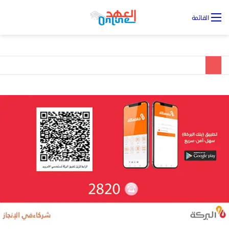
تس
القائمة
ال