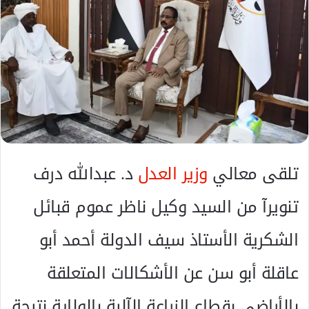
د
ا
إ
ل
ك
ت
ر
و
ن
ي
تلقى معالي
وزير العدل
د. عبدالله درف
ا
تنويرآ من السيد وكيل ناظر عموم قبائل
الشكرية الأستاذ سيف الدولة أحمد أبو
عاقلة أبو سن عن الأشكالات المتعلقة
بالأراضي بقطاع الزراعة الآلية بالولاية نتيجة