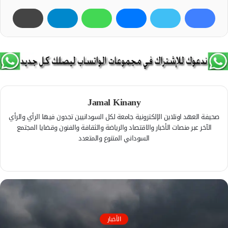
Jamal Kinany
صحيفة العهد اونلاين الإلكترونية جامعة لكل السودانيين تجدون فيها الرأي والرأي
الآخر عبر منصات الأخبار والاقتصاد والرياضة والثقافة والفنون وقضايا المجتمع
السوداني المتنوع والمتعدد
ف
ي
م
س
و
ب
ق
و
ع
ك
ا
الأخبار