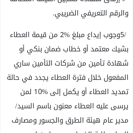
‬والرقم‭ ‬التعريفي‭ ‬الضريبي‭.‬
‬يرسى‭ ‬عليه‭ ‬العطاء‭ ‬معنون‭ ‬باسم‭ ‬السيد‭/