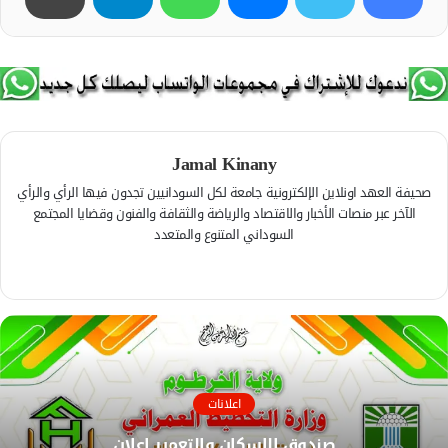
Jamal Kinany
صحيفة العهد اونلاين الإلكترونية جامعة لكل السودانيين تجدون فيها الرأي والرأي
الآخر عبر منصات الأخبار والاقتصاد والرياضة والثقافة والفنون وقضايا المجتمع
السوداني المتنوع والمتعدد
ف
ي
م
س
و
ب
ق
و
ع
ك
ا
اعلانات
ل
و
صندوق الإسكان والتعمير إعلان