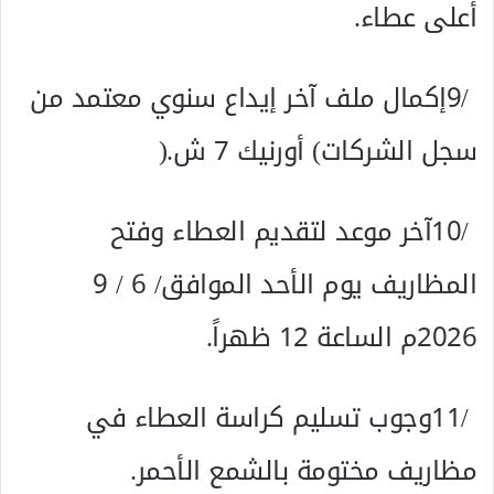
‬أعلى‭ ‬عطاء‭.‬
‬سجل‭ ‬الشركات‭ (‬أورنيك‭ ‬7‭ ‬ش‭).‬
‬المظاريف‭ ‬يوم‭ ‬الأحد‭ ‬الموافق‭ ‬9‭ / ‬6‭ /
‬2026م‭ ‬الساعة‭ ‬12‭ ‬ظهراً‭.‬
‬مظاريف‭ ‬مختومة‭ ‬بالشمع‭ ‬الأحمر‭.‬