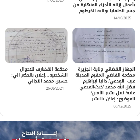
17/02/2026
بأعمال إزالة الأجزاء المنهارة من
جسر الحلفايا بولاية الخرطوم
14/10/2025
الجهاز القضائي ولاية الجزيرة
محكمة القضارف للاحوال
محكمة القاضي المقيم المدينة
الشخصيه…إعلان بالحكم الي:
عرب المدعي/ داليا ابراهيم
حسين محمد التجاني
فضل الله محمد /ضد//المدعي
26/05/2024
عليه/ نبيل بشير الأمين/
الموضوع: إعلان بالنشر
06/12/2025