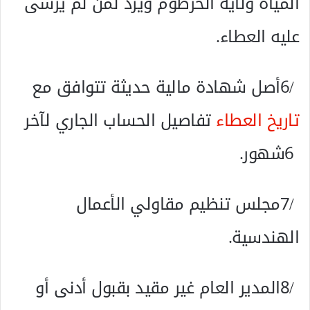
‬عليه‭ ‬العطاء‭.‬
6‭/ ‬أصل‭ ‬شهادة‭ ‬مالية‭ ‬حديثة‭ ‬تتوافق‭ ‬مع‭
‬تاريخ‭ ‬العطاء‭
‬6‭ ‬شهور‭.‬
‬الهندسية‭.‬