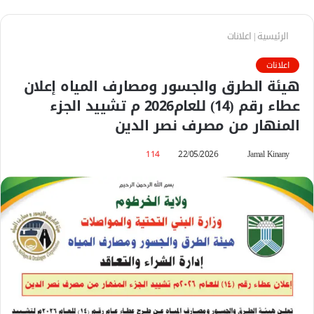
الرئيسية
|
اعلانات
اعلانات
‬المنهار‭ ‬من‭ ‬مصرف‭ ‬نصر‭ ‬الدين
Jamal Kinany
أ
22/05/2026
114
ر
س
ل
ب
ر
ي
د
ا
إ