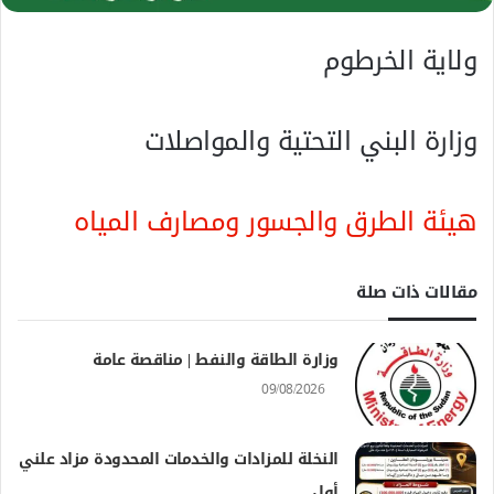
ولاية‭ ‬الخرطوم
وزارة‭ ‬البني‭ ‬التحتية‭ ‬والمواصلات
هيئة‭ ‬الطرق‭ ‬والجسور‭ ‬ومصارف‭ ‬المياه
مقالات ذات صلة
وزارة الطاقة والنفط | مناقصة عامة
09/08/2026
النخلة للمزادات والخدمات المحدودة مزاد علني
أول