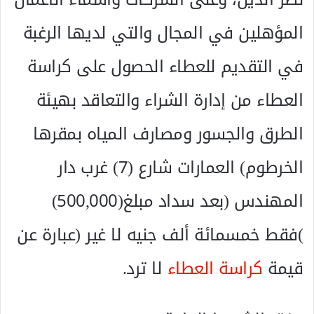
‬المهندس‭) ‬بعد‭ ‬سداد‭ ‬مبلغ‭ (‬500,000‭)
‬قيمة‭
‬كراسة‭ ‬العطاء
‭ ‬لا‭ ‬ترد‭.‬