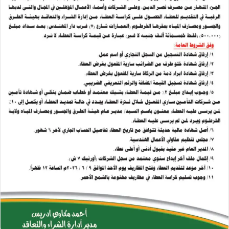
ل
ك
ت
ر
و
ن
ي
ا