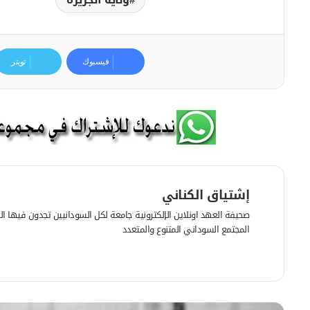
فيسبوك
تويتر
إشتياق الكناني
صحيفة العهد اونلاين الإلكترونية جامعة لكل السودانيين تجدون فيها الرأي
المجتمع السوداني المتنوع والمتعدد
ف
ي
م
س
و
ب
ق