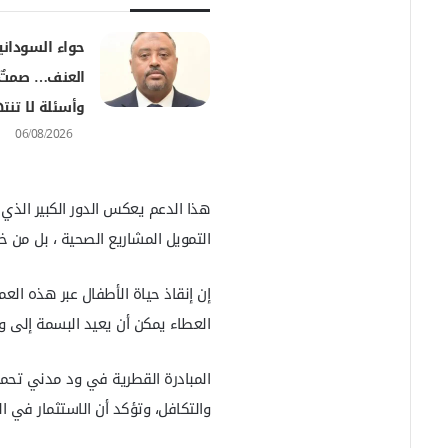
ر
و
حواء السودان
ن
العنف… صمتٌ
ي
ا
وأسئلة لا تن
06/08/2026
هذا الدعم يعكس الدور الكبير الذ
التمويل المشاريع الصحية ، بل من خل
إن إنقاذ حياة الأطفال عبر هذه الع
العطاء يمكن أن يعيد البسمة إلى و
المبادرة القطرية في ود مدني تحمل 
والتكافل، وتؤكد أن الاستثمار في 