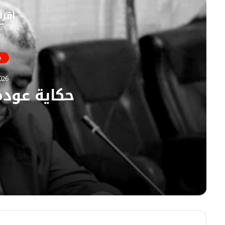
و
ع
أقرأ
ك
ا
ل
و
ي
م
ب
026
حكاية عود
06/08/2026
حكاية عودة الشهداء…
06/08/2026