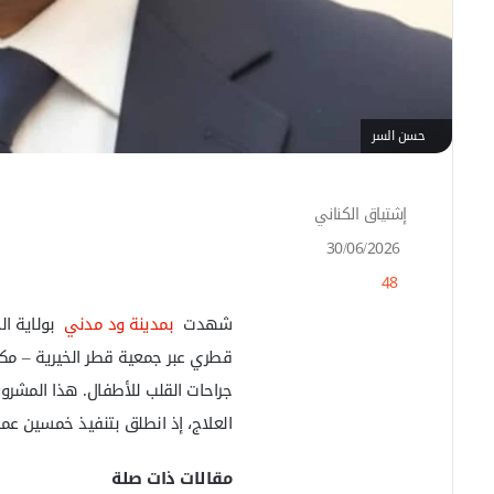
حسن السر
إشتياق الكناني
أ
ر
30/06/2026
س
48
ل
ب
شهدت
بمدينة ود مدني
بولاية الج
ر
ي
قطري عبر جمعية قطر الخيرية – مك
د
جراحات القلب للأطفال. هذا المشروع
ا
إ
العلاج، إذ انطلق بتنفيذ خمسين ع
ل
ك
مقالات ذات صلة
ت