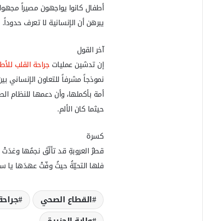
أطفال كانوا يواجهون مصيراً مجهولا
يبرهن أن الإنسانية لا تعرف حدوداً.
آخر القول
إن تدشين عمليات
جراحة القلب للأط
نموذجاً مشرفاً للتعاون الإنساني ب
أمة بأكملها، وأن دعمها للنظام ال
حيثما كان الألم.
كسرة
قطرُ العروبةِ قد تألّقَ نجمُها وغدَتْ 
فلها التحيّةُ حيثُ وفّتْ عهدَها يا سعد
القطاع الصحي
جراحة
ولاية الجزيرة