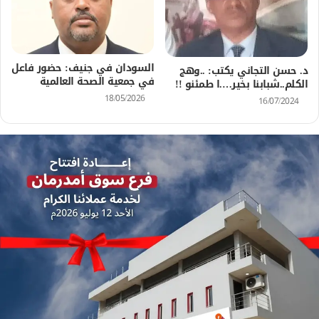
السودان في جنيف: حضور فاعل
د. حسن التجاني يكتب: ..وهج
في جمعية الصحة العالمية
الكلم..شبابنا بخير….ا طمئنو !!
18/05/2026
16/07/2024