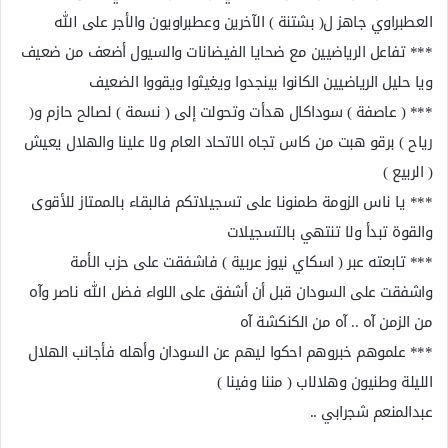
العطبراوي جاهز ل( بشتنة ) الآخرين وعطبراويون والأجر على الله
*** تفاعل الرياضيين مع ضحايا الفيضانات والسيول أضعف من ضعيف
ويا حليل الرياضيين الكانوا بينجدوا ويغيثوا ويقووا الضعيف
*** ( عاصفة ) سوداكال هدأت وتحولت إلى ( نسمة ) لصالح حازم و(
رياح ) برقو هبت من كاس تجاه الاتحاد العام ولا علينا والهلال يعيش
( الربيع )
*** يا ناس الزومة طمنونا على تسجيلاتكم فالبقاء بالممتاز للأقوى
والقوة تبدأ ولا تنتهي بالتسجيلات
*** تابعته عبر ( اسكاي نيوز عربية ) فاشفقت على حزب الأمة
واشفقت على السودان قبل أن أشفق على اللواء فضل الله ناصر وآه
من الزمن آه .. آه من الكنكشة آه
*** علموهم خبروهم احكوا ليهم عن السودان وأهله فأجانب الهلال
الليلة وطنيون وهلالاب ( مننا وفينا )
عبدالمنعم شجرابي ..