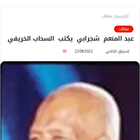
الرئيسية
|
مقالات
مقالات
عبد المنعم شجرابي يكتب السحاب الخريفي
إشتياق الكناني
أ
22/08/2022
98
ر
س
ل
ب
ر
ي
د
ا
إ
ل
ك