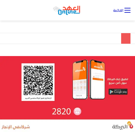
تس
القائمة
ال