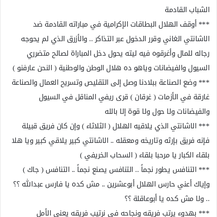
الشباب القادمة
*** أوقف الهلال البطاقات الإكرامية في مباراته القادمة ضد
الاشانتي الغاني وقرر الدخول عبر التذاكر .. والأزرق الذي لم يحوجه
رجاله للمال وأغرقوه فيه ليته يحول دخل المباراة لصالح متضرري
السيول والفيضانات وياهو ده هلال الوطن والوطنية ( النحن عارفنو )
*** وضع الصناعة ببلادنا وصل إلى التقليص وتسريح العمال والصناعة
غارقة في الأزمات ( غرقان ) قرى ريفي المناقل في السيول
والفيضانات ولا حول ولا قوة إلا بالله
*** الاشانتي الذي يلاقيه الهلال ( الثلاثاء ) وإن كان فريق قبيلة
فإنه فريق بإرثه وتاريخه ومعقله .. الاشانتي كبير يلاقي كبير ويا هلا
بلقاء الكبار يا مرحبا بلقاء ( السحاب الخريفي )
*** التنافس يطور نجماً .. التنافس يصنع نجماً .. التنافس ( جاك )
وإياك أعني حارس الهلال أبوعشرين .. مش كده يا فارس عبدالله ؟؟
.. ولا مش كده يا أبوعاقلة ؟؟
*** بهدوء يرتب فريقه ونجاحه في نرتيب فريقه يعني الأمل