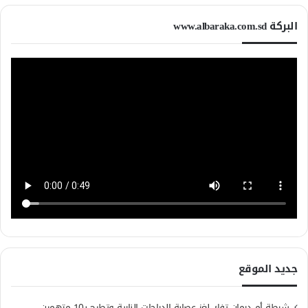
البركة www.albaraka.com.sd
جديد الموقع
شرطة أم درمان تفك لغز عصابة الدراجات النارية وتطيح بـ10 متهمين