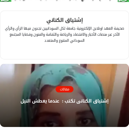
إشتياق الكناني
صحيفة العهد اونلاين الإلكترونية جامعة لكل السودانيين تجدون فيها الرأي والرأي
الآخر عبر منصات الأخبار والاقتصاد والرياضة والثقافة والفنون وقضايا المجتمع
السوداني المتنوع والمتعدد
ف
ي
م
س
و
ب
ق
و
ع
ك
ا
مقالات
ل
و
إشتياق الكناني تكتب : عندما يعطش النيل
ي
ب