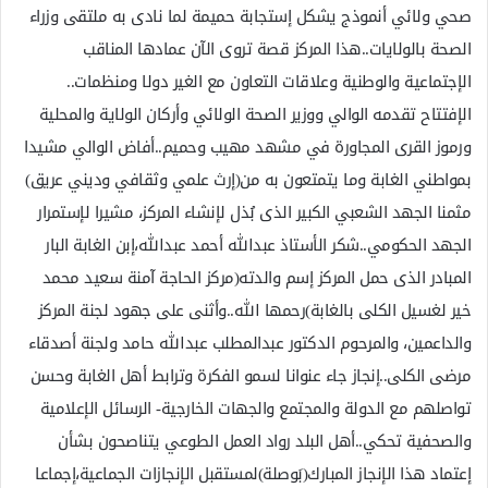
صحي ولائي أنموذج يشكل إستجابة حميمة لما نادى به ملتقى وزراء
الصحة بالولايات..هذا المركز قصة تروى الآن عمادها المناقب
الإجتماعية والوطنية وعلاقات التعاون مع الغير دولا ومنظمات..
الإفتتاح تقدمه الوالي ووزير الصحة الولائي وأركان الولاية والمحلية
ورموز القرى المجاورة في مشهد مهيب وحميم..أفاض الوالي مشيدا
بمواطني الغابة وما يتمتعون به من(إرث علمي وثقافي وديني عريق)
مثمنا الجهد الشعبي الكبير الذى بُذل لإنشاء المركز، مشيرا لإستمرار
الجهد الحكومي..شكر الأستاذ عبدالله أحمد عبدالله،إبن الغابة البار
المبادر الذى حمل المركز إسم والدته(مركز الحاجة آمنة سعيد محمد
خير لغسيل الكلى بالغابة)رحمها الله..وأثنى على جهود لجنة المركز
والداعمين، والمرحوم الدكتور عبدالمطلب عبدالله حامد ولجنة أصدقاء
مرضى الكلى..إنجاز جاء عنوانا لسمو الفكرة وترابط أهل الغابة وحسن
تواصلهم مع الدولة والمجتمع والجهات الخارجية- الرسائل الإعلامية
والصحفية تحكي..أهل البلد رواد العمل الطوعي يتناصحون بشأن
إعتماد هذا الإنجاز المبارك(بَوصلة)لمستقبل الإنجازات الجماعية،إجماعا