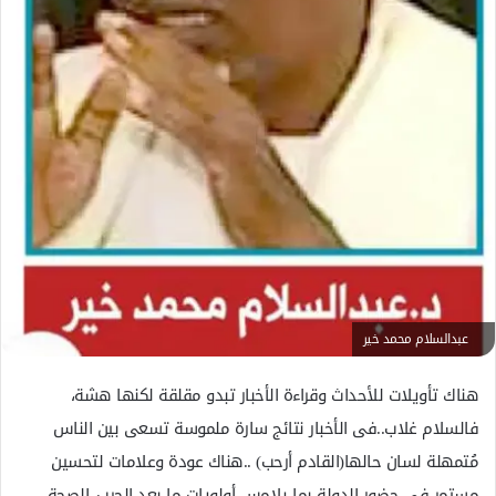
ك
ت
ر
و
ن
ي
ا
عبدالسلام محمد خير
هناك تأويلات للأحداث وقراءة الأخبار تبدو مقلقة لكنها هشة،
فالسلام غلاب..فى الأخبار نتائج سارة ملموسة تسعى بين الناس
مُتمهلة لسان حالها(القادم أرحب) ..هناك عودة وعلامات لتحسين
مستمر في حضور الدولة بما يلامس أولويات ما بعد الحرب..الصحة