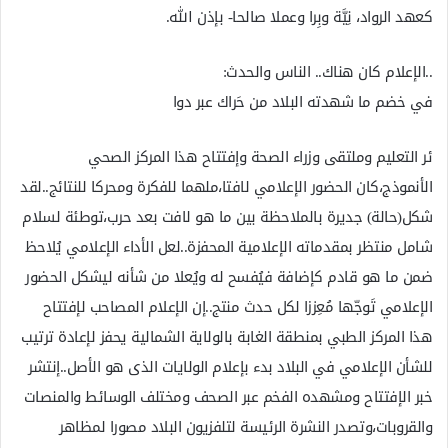
كعهد الرواد، نِيَّة وبِرا وعملا صالحا- بإذن الله.
..الإعلام كان هناك.. الناس والحدث:
في خضم ما شهدته البلاد من حَراك عبر دوا
ئر التعليم وملتقى وزراء الصحة وإفتتاح هذا المركز الصحي
الأنموذج،كان الحضور الإعلامي لافتا،ملهما للفكرة ومحركا للنتائج..لقد
شكل(حالة) جديرة بالملاحظة بين ما هو لافت بعد حرب،توطئة لسلام
شامل منتظر بمقدماته الإعلامية المحفزة..لعل الأداء الإعلامي يُلاحظ
ضمن ما هو قادم كإضافة فيُفسح له ويُعلا من شأنه ليشكل الحضور
الإعلامي تَوجّها مُعِززا لكل حدث منتج..إن الإعلام المصاحب لإفتتاح
هذا المركز الطبي بمنطقة الغابة بالولاية الشمالية يحفز لإعادة ترتيب
للشأن الإعلامي في البلاد بدء بإعلام الولايات الذى هو الأصل..إنتشر
خبر الإفتتاح ومشهده الفخم عبر الصحف ومختلف الوسائط والمنصات
والقروبات،وتصدر النشرة الرئيسة لتلفزيون البلاد مصورا لمظاهر