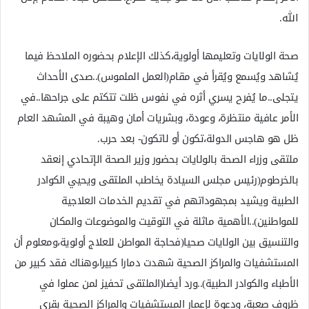
الله.
صحة الولايات وتعليمها أولوية،كذلك الإعلام بحضوره الملاحظ فيما
يُشاهد ويُسمع ويُقرأ في مقام(العمل الملموس)..صدى الأحداث
يتجلى..ما يُفرح يسري أثره في نفوس ظلت تتكتم على جراحها..في
الأمر عافية منتظرة، وعودة، وبشريات أمان وهيبة في المشهد العام
ظل هو هاجس الدولة،تكون أو لاتكون- بعد حرب.
ملتقى وزراء الصحة بالولايات بحضور وزير الصحة الإتحادي إنعقد
بالخرطوم(رئيس مجلس السيادة يخاطب الملتقى ويحيي الكوادر
الطبية ويشيد بمجهوداتهم في تقديم الخدمات العلاجية
للمواطنين)..الأهمية ماثلة في التوقيت والموضوعات والمكان
والتنسيق بين الولايات صحيا(فحاجة المواطن للعلاج أولوية،ومعلوم أن
المستشفيات والمراكز الصحية شهدت دمارا كبيرا،وهناك فقد كبير من
الأطباء والكوادر الطبية)..ورد أيضا(الملتقى تحفيز لمن عملوا في
ظروف صعبة، ودعوة لإعمار المستشفيات والمراكز الصحية بقرى