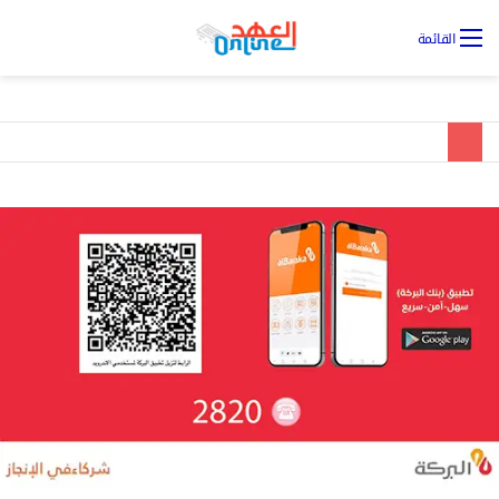
تس
القائمة
ال