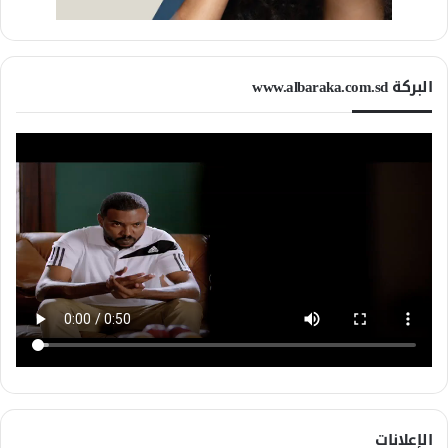
البركة www.albaraka.com.sd
الإعلانات