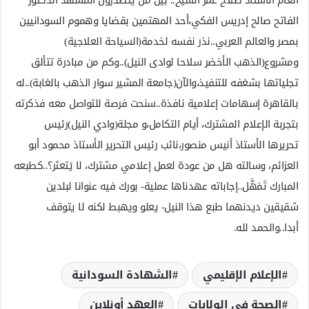
العام الأستاذ صلاح عمر الشيخ.. بين من يتصدرون المشهد الدكتور
الفاتح صالح إدريس الفكي،أحد المهتمين بقضايا وهموم السودانيين
بمصر والعالم العربي..نذر نفسه لخدمة(السياحة العلاجية)
ومشروع(الذهب الأخضر سلاحا لوادى النيل)..وكم من مبادرة تتألق
تجلياتها بشغفه للتنفيذ،والآن(جامعة المشير سوار الذهب بالغابة)..له
بالقاهرة إسهامات إعلامية نافذة..سنحت فرصة للتواصل معه فذكرته
بتجربة الإعلام المشترك، أيام التكامل،و مجلة(وادي النيل)رئيس
تحريرها الأستاذ أنيس منصور،نائب رئيس التحرير الأستاذ محمود أبو
العزائم، وسالته هل من عودة لعمل إعلامي مشترك، لا يَتعثر؟..كطبعه
المبارك تَمَهَّل..إجاباته عهدناها عملية- بورك فيه عنوانا لبلدين
شقيقين ديدنهما طبع هذا النيل- يعلو ويهبط لكنه لا يتوقف
أبدا..والحمد لله.
الإعلام الإقليمي
الشهادة السودانية
الصحة في الولايات
العهد أونلاين