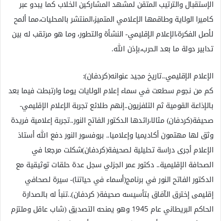
الإستقبال والترتيب المتقن لمشهد المشاركين الخلاب كما يبدو عبر
كاميرا الولاية وطاقمها الإعلامي المتميز،المنتشر بالمحليات،مما ألمح
لأصل الفكرة،الإعلام الإقليمي- النشأة والتطور، وما هو مرتقب له بين
تدابير دولة ما بعد الحرب،بإذن الله.
الإعلام الإقليمي..تاريخ مجيد عنوانه(كردفان):
كم من نجوم سطعت في سماء إعلام الولايات يوما وارتبطت فيما بعد
بالإذاعة القومية ثم التلفزيون..إنهم طلائع تجربة الإعلام الإقليمي-
صحيفة(كردفان) مثالا،رائدها الدكتور الفاتح النور..تجربة إعلامية فريدة
وثق لها مهتمون أكاديميا وإعلاميا.. بروفسور النور دفع الله أستاذ
الإعلام أجرى دراسة تحليلية لصحيفة(كردفان)شكلت مرجعا في
الصحافة الإقليمية.. دكتور عمر الجزلي سجل عدة حلقات توثيقية مع
الدكتور الفاتح النور في برنامج(أسماء في حياتنا)- سيرة لصحافي
إقليمى إخترق الآفاق بتأسيسه صحيفة( كردفان)..تنبأ له بالصدارة
الحاكم البريطاني عام 1945 وهو يمنحه التصديق (شاب عاقل وملتزم