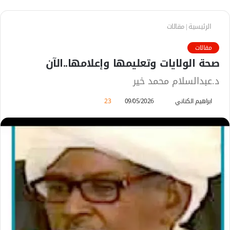
الرئيسية
|
مقالات
مقالات
صحة الولايات وتعليمها وإعلامها..الآن
د.عبدالسلام محمد خير
ابراهيم الكناني
أ
09/05/2026
23
ر
س
ل
ب
ر
ي
د
ا
إ
ل