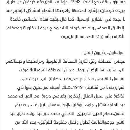
ومسؤول يقف مع أهله)- 1948.. وإعترف بأنه(يحكم كردفان عن طريق
جريدة كردفان) بإشارة لصدقها ولعرضها الشجاع لمشاكل الإقليم مما
لا يجده في التقارير الرسمية، كما قال..بقيت هذه الخصائص قاعدة
لإنطلاق الصحفي ونجاحه..كرمته البلاد،ومنح درجة الدكتوراة ووصفته(
الأهرام) بأنه (رائد الصحافة الإقليمية).
..مراسلون..يضربون المثل:
مجلس الصحافة وثق لتاريخ الصحافة الإقليمية ومراسليها وخبطاتهم
التي سارت بها الركبان يوما.. ورد أن الصحافة السودانية عرفت
المراسل الاقليمى منذ أيام صحيفة (الحضارة) التى درجت على
القول(جاءنا من مُكاتبنا)- 1919..هناك أسماء لمراسلين بقوا في
الذاكرة على سبيل المثال، يُذكرون بغيرهم، دبورة، عمر المبارك، محمد
عبد الماجد،هشل، جلود، أبوفايز، ،اإدوارسمعان، نبيل غالى، صديق
الحسن،عصام الدين الدرديرى، التجاني محمد خير،عبدالواحد ضرار، عبد
الغنى جوهر،القائمة تطول وتظل مفتوحة للتوثيق- رحم الله من