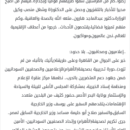
رحلوا..كم من المراسلين شقوا طريقهم قوميا وبجدارة..فيهم من أصبح
مديرا للأخبار بالتلفزيون وحصل على الدكتوراة وشغل منصب وكيل
الوزارة،دكتور عبدالماجد هارون..متعه الله بالصحة والعافية..وكم
منهم تميزوا فضائيا،يقتحمون الأحداث.. خرجوا من أعطاف الإقليمية
للعالم..نحن عالميون،ومواكبون.
..إعلاميون وصحافيون.. بلا حدود:
خبر على الجوال من القاهرة وعلى طريقة(يأتيك بالأنباء من لم
تزود)..دورة تدريبية بصحيفة(الأهرام)للإعلاميين والصحفيين السودانيين
ضمن جهود دعم المتضررين بالحرب.. نظمها مركز عنقرة للإعلام
ومنظمة إسناد الخيرية، بمشاركة المجلس الأعلى للبيئة والسياحة
والإستثمار بولاية البحر الأحمر..حضور كثيف من البلدين متعدد
الإهتمامات،يتقدمهم السفير على يوسف وزير الخارجية
السابق،والسفير صلاح أبو حليمة مساعد وزير الخارجية السابق لمصر..
جرى تكريم لصحيفة(الأهرام) وإتحاد الصحفيين السودانيين- الأمين