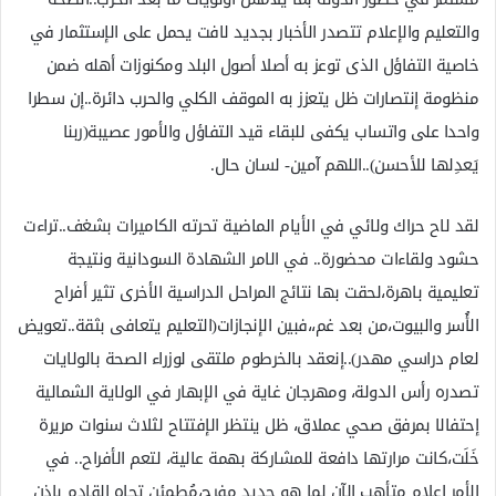
والتعليم والإعلام تتصدر الأخبار بجديد لافت يحمل على الإستثمار في
خاصية التفاؤل الذى توعز به أصلا أصول البلد ومكنوزات أهله ضمن
منظومة إنتصارات ظل يتعزز به الموقف الكلي والحرب دائرة..إن سطرا
واحدا على واتساب يكفى للبقاء قيد التفاؤل والأمور عصيبة(ربنا
يَعدِلها للأحسن)..اللهم آمين- لسان حال.
لقد لاح حراك ولائي في الأيام الماضية تحرته الكاميرات بشغف..تراءت
حشود ولقاءات محضورة.. في الامر الشهادة السودانية ونتيجة
تعليمية باهرة،لحقت بها نتائج المراحل الدراسية الأخرى تثير أفراح
الأُسر والبيوت،من بعد غم،،فبين الإنجازات(التعليم يتعافى بثقة..تعويض
لعام دراسي مهدر)..إنعقد بالخرطوم ملتقى لوزراء الصحة بالولايات
تصدره رأس الدولة، ومهرجان غاية في الإبهار في الولاية الشمالية
إحتفالا بمرفق صحي عملاق، ظل ينتظر الإفتتاح لثلاث سنوات مريرة
خَلَت،كانت مرارتها دافعة للمشاركة بهمة عالية، لتعم الأفراح.. في
الأمر إعلام متأهب الآن لما هو جديد مفرح،مُطمئن تجاه القادم بإذن