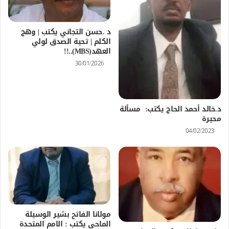
د .حسن التجاني يكتب | وهج
الكلم | تحية الصدق لولي
العهد(MBS)..!!
30/01/2026
د.خالد أحمد الحاج يكتب: مسألة
محيرة
04/02/2023
مولانا الفاتح بشير الوسيلة
الماحي يكتب : الامم المتحدة